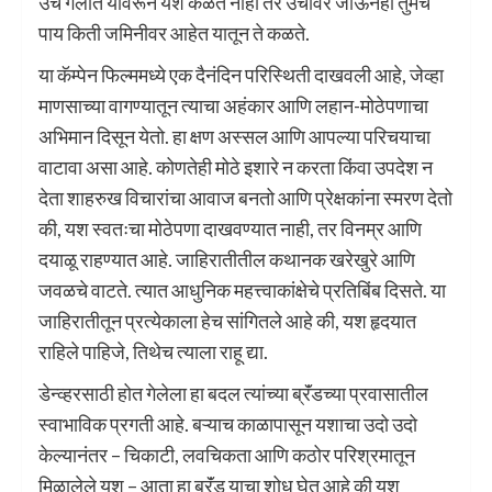
उंच गेलात यावरून यश कळत नाही तर उंचावर जाऊनही तुमचे
पाय किती जमिनीवर आहेत यातून ते कळते.
या कॅम्पेन फिल्ममध्ये एक दैनंदिन परिस्थिती दाखवली आहे, जेव्हा
माणसाच्या वागण्यातून त्याचा अहंकार आणि लहान-मोठेपणाचा
अभिमान दिसून येतो. हा क्षण अस्सल आणि आपल्या परिचयाचा
वाटावा असा आहे. कोणतेही मोठे इशारे न करता किंवा उपदेश न
देता शाहरुख विचारांचा आवाज बनतो आणि प्रेक्षकांना स्मरण देतो
की, यश स्वतःचा मोठेपणा दाखवण्यात नाही, तर विनम्र आणि
दयाळू राहण्यात आहे. जाहिरातीतील कथानक खरेखुरे आणि
जवळचे वाटते. त्यात आधुनिक महत्त्वाकांक्षेचे प्रतिबिंब दिसते. या
जाहिरातीतून प्रत्येकाला हेच सांगितले आहे की, यश हृदयात
राहिले पाहिजे, तिथेच त्याला राहू द्या.
डेन्व्हरसाठी होत गेलेला हा बदल त्यांच्या ब्रॅंडच्या प्रवासातील
स्वाभाविक प्रगती आहे. बऱ्याच काळापासून यशाचा उदो उदो
केल्यानंतर – चिकाटी, लवचिकता आणि कठोर परिश्रमातून
मिळालेले यश – आता हा ब्रॅंड याचा शोध घेत आहे की यश