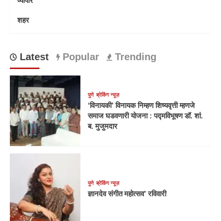
व्यापार
शहर
Latest
Popular
Trending
पुणे
ब्रेकिंग न्यूज़
‘विनायकी’ विनायक निम्हण शिष्यवृत्ती म्हणजे
समाज घडवणारी योजना : पद्मविभूषण डॉ. शां.
ब. मुजुमदार
पुणे
ब्रेकिंग न्यूज़
ज्ञानदेव संगीत महोत्सव’ रविवारी