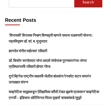
Search
Recent Posts
‘विनायकी’ विनायक निम्हण शिष्यवृत्ती म्हणजे समाज घडवणारी योजना :
पद्मविभूषण डॉ. शां. ब. मुजुमदार
ज्ञानदेव संगीत महोत्सव’ रविवारी
डॉ. किशोर सरपोतदार यांना आदर्श संयोजक पुरस्काररंगत-संगत
प्रतिष्ठानतर्फे रविवारी होणार गौरव
दुर्गा ब्रिगेड राष्ट्रीय पक्षातर्फे पोलीस बांधवांना रेनकोट वाटप समारंभ
उत्साहात संपन्न
काइनेटिक समूहाकडून ऐतिहासिक काँफी टेबल बूकचे प्रकाशन‘काइनेटिक
एनर्जी – इंडियाज ओरिजिनल पिपल मूव्हर्स’ वाचकांकडे सुपूर्त