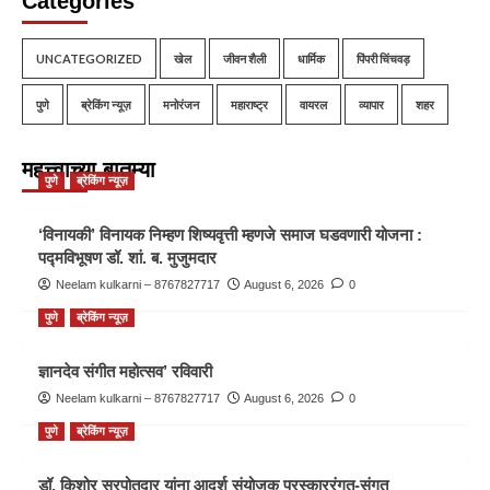
Categories
UNCATEGORIZED
खेल
जीवन शैली
धार्मिक
पिंपरी चिंचवड़
पुणे
ब्रेकिंग न्यूज़
मनोरंजन
महाराष्ट्र
वायरल
व्यापार
शहर
महत्त्वाच्या बातम्या
पुणे
ब्रेकिंग न्यूज़
‘विनायकी’ विनायक निम्हण शिष्यवृत्ती म्हणजे समाज घडवणारी योजना :
पद्मविभूषण डॉ. शां. ब. मुजुमदार
Neelam kulkarni – 8767827717
August 6, 2026
0
पुणे
ब्रेकिंग न्यूज़
ज्ञानदेव संगीत महोत्सव’ रविवारी
Neelam kulkarni – 8767827717
August 6, 2026
0
पुणे
ब्रेकिंग न्यूज़
डॉ. किशोर सरपोतदार यांना आदर्श संयोजक पुरस्काररंगत-संगत