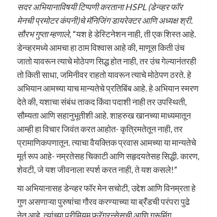
सदर अभियानाविषयी टिप्पणी करताना HSPL (डेन्व्हर फॉर
मेनची प्रमोटर कंपनी)चे मॅनिजिंग डायरेक्टर आणि अध्यक्ष श्री.
सौरभ गुप्ता म्हणाले,
“यश हे डेस्टिनेशन नाही, ती एक शिस्त आहे.
डेन्व्हरमध्ये आमचा हा ठाम विश्वास आहे की, माणूस किती उंच
जातो यावरून त्याचे मोठेपण सिद्ध होत नाही, तर उंच गेल्यानंतरही
तो किती साधा, जमिनीवर राहतो यावरून त्याचे मोठेपण ठरते. हे
अभियान आमच्या याच मान्यतेचे प्रतिबिंब आहे. हे अभियान स्मरण
देते की, यशाचा संबंध ताकद किंवा पदाशी नाही तर उपस्थिती,
सौम्यता आणि सहानुभूतीशी आहे. शाहरुख खानच्या माध्यमातून
आम्ही हा विचार जिवंत करत आहोत- कृत्रिमतेतून नाही, तर
प्रामाणिकपणातून. त्याचा वैयक्तिक प्रवास आमच्या या मान्यतेचे
मूर्त रूप आहे- नम्रतेसह चिकाटी आणि सहृदयतेसह सिद्धी. कारण,
शेवटी, जे यश जीवनाला स्पर्श करत नाही, ते यश कसले!”
या अभियानासह डेन्व्हर फॉर मेन सचोटी, उद्देश आणि विनम्रता हे
गुण असणाऱ्या पुरुषांचा गौरव करण्याच्या या ब्रॅंडची परंपरा पुढे
नेत आहे. त्यांच्या प्रीमियम फ्रॅग्रन्सेसची आणि ग्रूमिंग