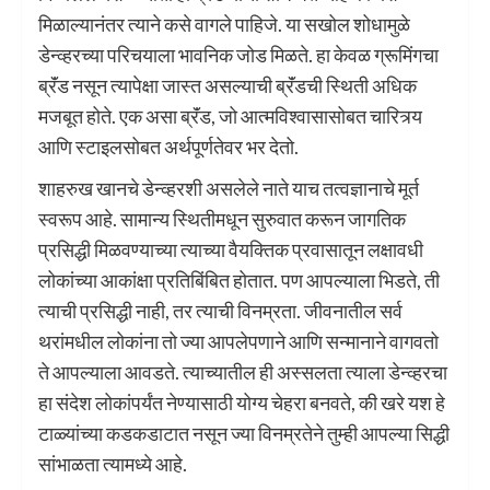
मिळाल्यानंतर त्याने कसे वागले पाहिजे. या सखोल शोधामुळे
डेन्व्हरच्या परिचयाला भावनिक जोड मिळते. हा केवळ ग्रूमिंगचा
ब्रॅंड नसून त्यापेक्षा जास्त असल्याची ब्रॅंडची स्थिती अधिक
मजबूत होते. एक असा ब्रॅंड, जो आत्मविश्वासासोबत चारित्र्य
आणि स्टाइलसोबत अर्थपूर्णतेवर भर देतो.
शाहरुख खानचे डेन्व्हरशी असलेले नाते याच तत्वज्ञानाचे मूर्त
स्वरूप आहे. सामान्य स्थितीमधून सुरुवात करून जागतिक
प्रसिद्धी मिळवण्याच्या त्याच्या वैयक्तिक प्रवासातून लक्षावधी
लोकांच्या आकांक्षा प्रतिबिंबित होतात. पण आपल्याला भिडते, ती
त्याची प्रसिद्धी नाही, तर त्याची विनम्रता. जीवनातील सर्व
थरांमधील लोकांना तो ज्या आपलेपणाने आणि सन्मानाने वागवतो
ते आपल्याला आवडते. त्याच्यातील ही अस्सलता त्याला डेन्व्हरचा
हा संदेश लोकांपर्यंत नेण्यासाठी योग्य चेहरा बनवते, की खरे यश हे
टाळ्यांच्या कडकडाटात नसून ज्या विनम्रतेने तुम्ही आपल्या सिद्धी
सांभाळता त्यामध्ये आहे.