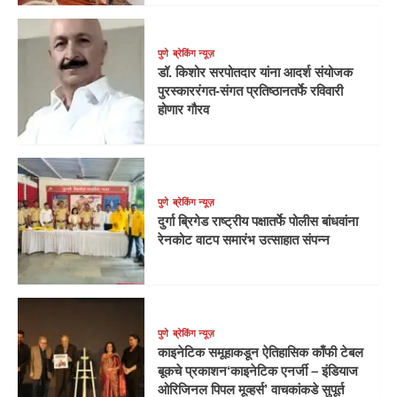
पुणे
ब्रेकिंग न्यूज़
डॉ. किशोर सरपोतदार यांना आदर्श संयोजक
पुरस्काररंगत-संगत प्रतिष्ठानतर्फे रविवारी
होणार गौरव
पुणे
ब्रेकिंग न्यूज़
दुर्गा ब्रिगेड राष्ट्रीय पक्षातर्फे पोलीस बांधवांना
रेनकोट वाटप समारंभ उत्साहात संपन्न
पुणे
ब्रेकिंग न्यूज़
काइनेटिक समूहाकडून ऐतिहासिक काँफी टेबल
बूकचे प्रकाशन‘काइनेटिक एनर्जी – इंडियाज
ओरिजिनल पिपल मूव्हर्स’ वाचकांकडे सुपूर्त