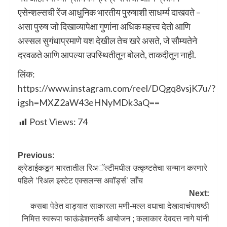
एसेन्शल्सची रेंज आधुनिक भारतीय पुरुषाशी साधर्म्य दाखवते –
असा पुरुष जो दिखाव्यापेक्षा गुणांना अधिक महत्त्व देतो आणि
अस्सल सुगंधाप्रमाणे यश देखील तेच खरे असते, जे सौम्यतेने
दरवळते आणि आपल्या उपस्थितीतून बोलते, ताकदीतून नाही.
लिंक:
https://www.instagram.com/reel/DQgq8vsjK7u/?
igsh=MXZ2aW43eHNyMDk3aQ==
Post Views:
74
Previous:
क्रेडाईकडून भारतातील रिअॅल्‍टीमधील उत्कृष्‍टतेचा सन्‍मान करणारे
पहिले ‘रिअल इस्‍टेट एक्‍सलन्‍स अवॉर्ड्स’ लाँच
Next:
कसबा पेठेत वाड्यात साकारला मणी-मल्ल वधाचा देखावाचंपाषष्ठी
निमित्त स्वरूपा फाऊंडेशनतर्फे आयोजन ; कलाकार देवदत्त नागे यांनी