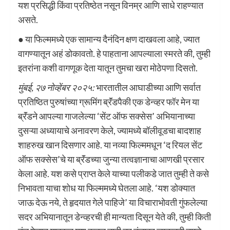
यश प्रसिद्धी किंवा प्रतिष्ठेत नसून विनम्र आणि साधे राहण्यात
असते.
● या फिल्ममध्ये एक सामान्य दैनंदिन क्षण दाखवला आहे, ज्यात
वागण्यातून अहं डोकावतो. हे पाहताना आपल्याला स्मरते की, तुम्ही
इतरांना कशी वागणूक देता यातून तुमचा खरा मोठेपणा दिसतो.
मुंबई, २७ नोव्हेंबर २०२५:
भारतातील आघाडीच्या आणि सर्वात
प्रतिष्ठित पुरुषांच्या ग्रूमिंग ब्रॅंडपैकी एक डेन्व्हर फॉर मेन या
ब्रॅंडने आपल्या गाजलेल्या ‘सेंट ऑफ सक्सेस’ अभियानाच्या
दुसऱ्या अध्यायाचे अनावरण केले, ज्यामध्ये बॉलीवूडचा बादशाह
शाहरुख खान दिसणार आहे. या नव्या फिल्ममधून ‘द रियल सेंट
ऑफ सक्सेस’चे या ब्रॅंडच्या जुन्या तत्वज्ञानाचा आणखी प्रसार
केला आहे. यश कसे प्राप्त केले याच्या पलीकडे जात तुम्ही ते कसे
निभावता याचा शोध या फिल्ममध्ये घेतला आहे. ‘यश डोक्यात
जाऊ देऊ नये, ते हृदयात गेले पाहिजे’ या विचाराभोवती गुंफलेल्या
सदर अभियानातून डेन्व्हरची ही मान्यता दिसून येते की, तुम्ही किती