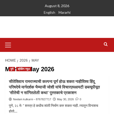
August 8, 2026
English
Mararhi
HOME
2026
MAY
Month:
May 2026
पुणे
ब्रेकिंग न्यूज़
सीतेशिवाय रामराज्याची कल्पना पूर्ण होऊ शकत नाहीविश्व हिंदू
परिषदेचे मार्गदर्शक भैय्याजी जोशी यांचे विचारएमआयटी डब्ल्यूपीयूत
‘सीतेची न सांगितलेली कथा’ पुस्तकाचे प्रकाशन
Neelam kulkarni – 8767827717
May 30, 2026
0
पुणे, २८ मेः ” शस्त्र हे कधीच शांती निर्माण करु शकत नाही. त्यातून विनाशच
होतो....