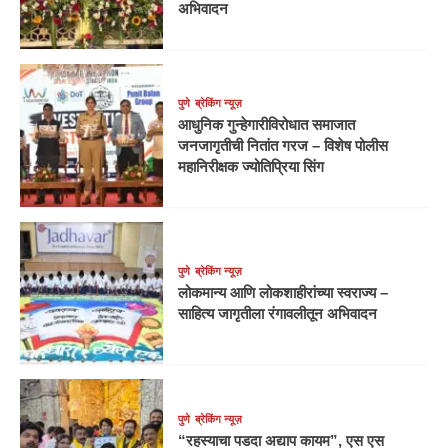
अभिवादन
पुणे
ब्रेकिंग न्यूज़
आधुनिक गुन्हेगारीविरोधात समाजात
जनजागृतीची नितांत गरज – विशेष पोलीस
महानिरीक्षक ज्योतिप्रिया सिंग
पुणे
ब्रेकिंग न्यूज़
लोकमान्य आणि लोकशाहीरांच्या स्वराज्य –
साहित्य जागृतीला रंगावलीतून अभिवादन
पुणे
ब्रेकिंग न्यूज़
“रहस्याचा पडदा अद्याप कायम”, एस एस