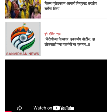
फिल्म प्रोडक्शन आगामी चित्रपट ठरतोय
चर्चेचा विषय
पुणे
ब्रेकिंग न्यूज़
‘विरोधीपक्ष नेत्यावर’ हक्कभंग नोटीस, हा
लोकशाही’च्या गळचेपी’चा प्रयत्न..!!