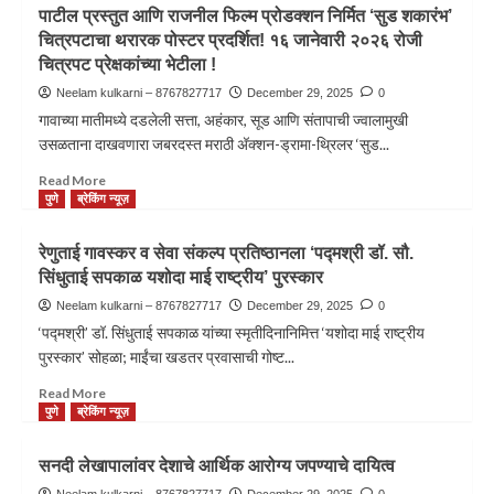
पाटील प्रस्तुत आणि राजनील फिल्म प्रोडक्शन निर्मित ‘सुड शकारंभ’
चित्रपटाचा थरारक पोस्टर प्रदर्शित! १६ जानेवारी २०२६ रोजी
चित्रपट प्रेक्षकांच्या भेटीला !
Neelam kulkarni – 8767827717
December 29, 2025
0
गावाच्या मातीमध्ये दडलेली सत्ता, अहंकार, सूड आणि संतापाची ज्वालामुखी
उसळताना दाखवणारा जबरदस्त मराठी अ‍ॅक्शन-ड्रामा-थ्रिलर ‘सुड...
Read More
पुणे
ब्रेकिंग न्यूज़
रेणुताई गावस्कर व सेवा संकल्प प्रतिष्ठानला ‘पद्मश्री डॉ. सौ.
सिंधुताई सपकाळ यशोदा माई राष्ट्रीय’ पुरस्कार
Neelam kulkarni – 8767827717
December 29, 2025
0
‘पद्मश्री’ डॉ. सिंधुताई सपकाळ यांच्या स्मृतीदिनानिमित्त ‘यशोदा माई राष्ट्रीय
पुरस्कार’ सोहळा; माईंचा खडतर प्रवासाची गोष्ट...
Read More
पुणे
ब्रेकिंग न्यूज़
सनदी लेखापालांवर देशाचे आर्थिक आरोग्य जपण्याचे दायित्व
Neelam kulkarni – 8767827717
December 29, 2025
0