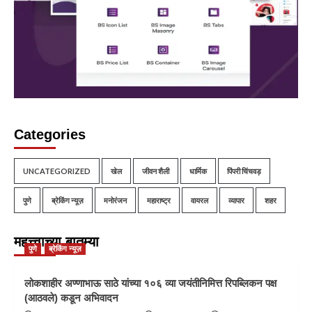
Categories
UNCATEGORIZED
खेल
जीवन शैली
धार्मिक
पिंपरी चिंचवड़
पुणे
ब्रेकिंग न्यूज़
मनोरंजन
महाराष्ट्र
वायरल
व्यापार
शहर
महत्त्वाच्या बातम्या
पुणे
ब्रेकिंग न्यूज़
लोकशाहीर अण्णाभाऊ साठे यांच्या १०६ व्या जयंतीनिमित्त रिपब्लिकन पक्ष
(आठवले) कडून अभिवादन