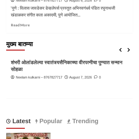
Neelam kulkarni – 8767827717
August 6, 2026
0
‘पुणे : विलास जावडेकर डेव्हलेपर्स प्रस्तुत अभिनवगंधर्व पंडित रघुनाथजी
खंडाळकर संगीत कला अकादमी, पुणे आयोजित...
Read More
मुख्य बातम्या
पुणे
ब्रेकिंग न्यूज़
शंभरी ओलांडलेल्या स्वातंत्र्यसैनिकाच्या वीरपत्नीचा पुण्यात सन्मान
सोहळा
Neelam kulkarni – 8767827717
August 7, 2026
0
Latest
Popular
Trending