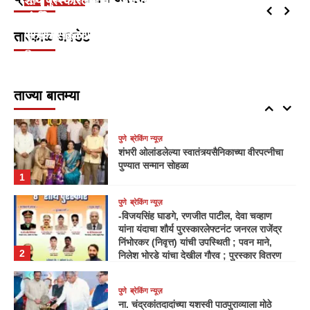
शौर्य पुरस्कारलेफ्टनंट जनरल राजेंद्र निंभोरकर (निवृत्त) यांची
Neelam kulkarni – 8767827717
August 7, 2026
0
सेवा निश्चितच प्रशंसनीय
शंभरी ओलांडलेल्या स्वातंत्र्यसैनिकाच्या वीरपत्नीचा पुण्यात
उपस्थिती ; पवन माने, निलेश भोरडे यांचा देखील गौरव ;
4
सन्मान सोहळा
पुरस्कार वितरण आज (दि.८)
तात्काळ अपडेट
Neelam kulkarni – 8767827717
Neelam kulkarni – 8767827717
August 7, 2026
August 7, 2026
0
0
पुणे
ब्रेकिंग न्यूज़
‘विनायकी’ विनायक निम्हण शिष्यवृत्ती म्हणजे समाज
घडवणारी योजना : पद्मविभूषण डॉ. शां. ब.
ताज्या बातम्या
मुजुमदार
5
पुणे
ब्रेकिंग न्यूज़
शंभरी ओलांडलेल्या स्वातंत्र्यसैनिकाच्या वीरपत्नीचा
पुण्यात सन्मान सोहळा
1
पुणे
ब्रेकिंग न्यूज़
-विजयसिंह घाडगे, रणजीत पाटील, देवा चव्हाण
यांना यंदाचा शौर्य पुरस्कारलेफ्टनंट जनरल राजेंद्र
निंभोरकर (निवृत्त) यांची उपस्थिती ; पवन माने,
2
निलेश भोरडे यांचा देखील गौरव ; पुरस्कार वितरण
आज (दि.८)
पुणे
ब्रेकिंग न्यूज़
ना. चंद्रकांतदादांच्या यशस्वी पाठपुराव्याला मोठे