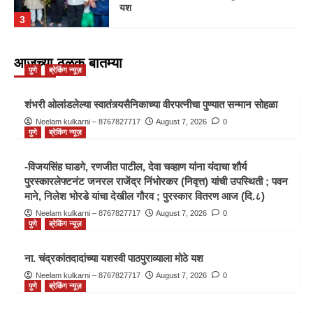
यश
3
पुणे
ब्रेकिंग न्यूज़
आजच्या ठळक बातम्या
पुणे
ब्रेकिंग न्यूज़
श्रीमंत दगडूशेठ हलवाई गणपती ट्रस्टची आरोग्य
सेवा निश्चितच प्रशंसनीय
4
शंभरी ओलांडलेल्या स्वातंत्र्यसैनिकाच्या वीरपत्नीचा पुण्यात सन्मान सोहळा
Neelam kulkarni – 8767827717
August 7, 2026
0
पुणे
ब्रेकिंग न्यूज़
पुणे
ब्रेकिंग न्यूज़
‘विनायकी’ विनायक निम्हण शिष्यवृत्ती म्हणजे समाज
घडवणारी योजना : पद्मविभूषण डॉ. शां. ब.
-विजयसिंह घाडगे, रणजीत पाटील, देवा चव्हाण यांना यंदाचा शौर्य
मुजुमदार
5
पुरस्कारलेफ्टनंट जनरल राजेंद्र निंभोरकर (निवृत्त) यांची उपस्थिती ; पवन
माने, निलेश भोरडे यांचा देखील गौरव ; पुरस्कार वितरण आज (दि.८)
पुणे
ब्रेकिंग न्यूज़
Neelam kulkarni – 8767827717
August 7, 2026
0
पुणे
ब्रेकिंग न्यूज़
शंभरी ओलांडलेल्या स्वातंत्र्यसैनिकाच्या वीरपत्नीचा
पुण्यात सन्मान सोहळा
1
ना. चंद्रकांतदादांच्या यशस्वी पाठपुराव्याला मोठे यश
Neelam kulkarni – 8767827717
पुणे
ब्रेकिंग न्यूज़
August 7, 2026
0
पुणे
ब्रेकिंग न्यूज़
-विजयसिंह घाडगे, रणजीत पाटील, देवा चव्हाण
यांना यंदाचा शौर्य पुरस्कारलेफ्टनंट जनरल राजेंद्र