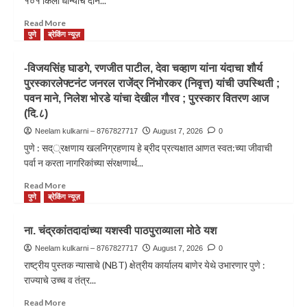
१०१ किलो धान्याचे दान...
Read More
पुणे
ब्रेकिंग न्यूज़
-विजयसिंह घाडगे, रणजीत पाटील, देवा चव्हाण यांना यंदाचा शौर्य
पुरस्कारलेफ्टनंट जनरल राजेंद्र निंभोरकर (निवृत्त) यांची उपस्थिती ;
पवन माने, निलेश भोरडे यांचा देखील गौरव ; पुरस्कार वितरण आज
(दि.८)
Neelam kulkarni – 8767827717
August 7, 2026
0
पुणे : सद््रक्षणाय खलनिग्रहणाय हे ब्रीद प्रत्यक्षात आणत स्वत:च्या जीवाची
पर्वा न करता नागरिकांच्या संरक्षणार्थ...
Read More
पुणे
ब्रेकिंग न्यूज़
ना. चंद्रकांतदादांच्या यशस्वी पाठपुराव्याला मोठे यश
Neelam kulkarni – 8767827717
August 7, 2026
0
राष्ट्रीय पुस्तक न्यासाचे (NBT) क्षेत्रीय कार्यालय बाणेर येथे उभारणार पुणे :
राज्याचे उच्च व तंत्र...
Read More