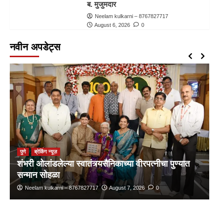
ब. मुजुमदार
Neelam kulkarni – 8767827717
August 6, 2026
0
नवीन अपडेट्स
पुणे
ब्रेकिंग न्यूज़
शंभरी ओलांडलेल्या स्वातंत्र्यसैनिकाच्या वीरपत्नीचा पुण्यात
सन्मान सोहळा
Neelam kulkarni – 8767827717
August 7, 2026
0