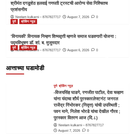
निंभोरकर (निवृत्त) यांची उपस्थिती ; पवन माने,
श्रीमंत दगडूशेठ हलवाई गणपती ट्रस्टची आरोग्य सेवा निश्चितच
2
निलेश भोरडे यांचा देखील गौरव ; पुरस्कार वितरण
प्रशंसनीय
आज (दि.८)
Neelam kulkarni – 8767827717
August 7, 2026
0
पुणे
ब्रेकिंग न्यूज़
पुणे
ब्रेकिंग न्यूज़
ना. चंद्रकांतदादांच्या यशस्वी पाठपुराव्याला मोठे
यश
‘विनायकी’ विनायक निम्हण शिष्यवृत्ती म्हणजे समाज घडवणारी योजना :
3
पद्मविभूषण डॉ. शां. ब. मुजुमदार
पुणे
ब्रेकिंग न्यूज़
Neelam kulkarni – 8767827717
August 6, 2026
0
शंभरी ओलांडलेल्या स्वातंत्र्यसैनिकाच्या वीरपत्नीचा पुण्यात
पुणे
ब्रेकिंग न्यूज़
श्रीमंत दगडूशेठ हलवाई गणपती ट्रस्टची आरोग्य
सन्मान सोहळा
आत्ताच्या घडामोडी
सेवा निश्चितच प्रशंसनीय
Neelam kulkarni – 8767827717
August 7, 2026
0
4
पुणे
ब्रेकिंग न्यूज़
पुणे
ब्रेकिंग न्यूज़
‘विनायकी’ विनायक निम्हण शिष्यवृत्ती म्हणजे समाज
-विजयसिंह घाडगे, रणजीत पाटील, देवा चव्हाण
घडवणारी योजना : पद्मविभूषण डॉ. शां. ब.
यांना यंदाचा शौर्य पुरस्कारलेफ्टनंट जनरल
मुजुमदार
राजेंद्र निंभोरकर (निवृत्त) यांची उपस्थिती ;
5
पवन माने, निलेश भोरडे यांचा देखील गौरव ;
पुरस्कार वितरण आज (दि.८)
Neelam kulkarni – 8767827717
August 7, 2026
0