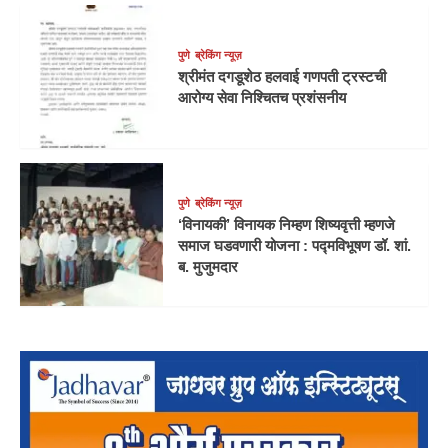
पुणे
ब्रेकिंग न्यूज़
श्रीमंत दगडूशेठ हलवाई गणपती ट्रस्टची
आरोग्य सेवा निश्चितच प्रशंसनीय
पुणे
ब्रेकिंग न्यूज़
‘विनायकी’ विनायक निम्हण शिष्यवृत्ती म्हणजे
समाज घडवणारी योजना : पद्मविभूषण डॉ. शां.
ब. मुजुमदार