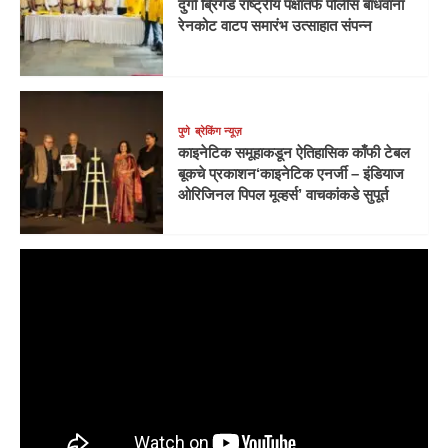
दुर्गा ब्रिगेड राष्ट्रीय पक्षातर्फे पोलीस बांधवांना
रेनकोट वाटप समारंभ उत्साहात संपन्न
पुणे
ब्रेकिंग न्यूज़
काइनेटिक समूहाकडून ऐतिहासिक काँफी टेबल
बूकचे प्रकाशन‘काइनेटिक एनर्जी – इंडियाज
ओरिजिनल पिपल मूव्हर्स’ वाचकांकडे सुपूर्त