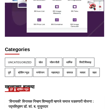
Categories
UNCATEGORIZED
खेल
जीवन शैली
धार्मिक
पिंपरी चिंचवड़
पुणे
ब्रेकिंग न्यूज़
मनोरंजन
महाराष्ट्र
वायरल
व्यापार
शहर
महत्त्वाच्या बातम्या
पुणे
ब्रेकिंग न्यूज़
‘विनायकी’ विनायक निम्हण शिष्यवृत्ती म्हणजे समाज घडवणारी योजना :
पद्मविभूषण डॉ. शां. ब. मुजुमदार