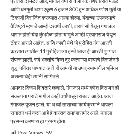
प्रतिसाद मिळत आहे, मागील वर्षी सार्वजनिक गणेशोत्सव मंडळे
आणि घरगुती अशा एकूण 6 हजार 800 हून अधिक गणेश मूर्ती या
ठिकाणी विसर्जित करण्यात आल्या होत्या. यंदाच्या उपक्रमाचे
वैशिष्ट्ये म्हणजे आम्ही दरवर्षी काशी, वाराणसी येथून गंगाजल
आणत होतो यंदा कुंभमेळा होता यामुळे आम्ही प्रयागराज येथून
टँकर आणले आहेत. आणि काशी येथे जे पुरोहित गंगा आरती
करतात त्यातील 11 पुरोहितांच्या हस्ते आज ही आरती पुण्यात
संपन्न झाली. सर्व भक्तांचे विघ्न दूर करणाऱ्या बाप्पाचे विसर्जन हे
शुद्ध, पवित्र पाण्यात व्हावे ही आमची या उपक्रमामागील भूमिका
असल्याचेही त्यांनी सांगितले.
आमदार विजय शिवतारे म्हणाले, गंगाजल मध्ये गणेश विसर्जन ही
संकल्पना परांडे मागील काही वर्षांपासून राबवत आहेत. आज
गंगाजल पूजन झाले, या अर्ध्या तासाच्या कार्यक्रमाने आपला
सनातन धर्म कसा आहे हे वास्तव समाजासमोर आले, मनाला
प्रसन्न करणारा हा प्रसंग होता.
Post Views:
59