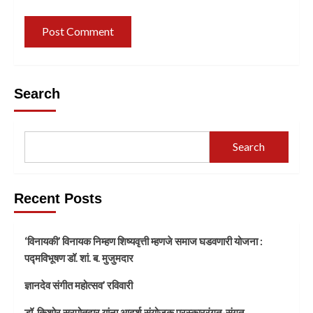
Search
Search
Recent Posts
‘विनायकी’ विनायक निम्हण शिष्यवृत्ती म्हणजे समाज घडवणारी योजना :
पद्मविभूषण डॉ. शां. ब. मुजुमदार
ज्ञानदेव संगीत महोत्सव’ रविवारी
डॉ. किशोर सरपोतदार यांना आदर्श संयोजक पुरस्काररंगत-संगत