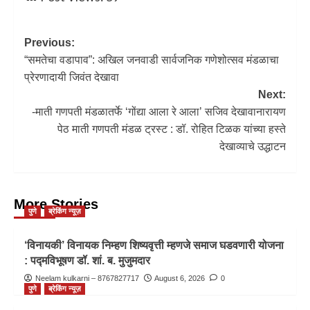
Previous:
“समतेचा वडापाव”: अखिल जनवाडी सार्वजनिक गणेशोत्सव मंडळाचा
प्रेरणादायी जिवंत देखावा
Next:
-माती गणपती मंडळातर्फे ‘गोंद्या आला रे आला’ सजिव देखावानारायण
पेठ माती गणपती मंडळ ट्रस्ट : डॉ. रोहित टिळक यांच्या हस्ते
देखाव्याचे उद्धाटन
More Stories
पुणे
ब्रेकिंग न्यूज़
‘विनायकी’ विनायक निम्हण शिष्यवृत्ती म्हणजे समाज घडवणारी योजना
: पद्मविभूषण डॉ. शां. ब. मुजुमदार
Neelam kulkarni – 8767827717
August 6, 2026
0
पुणे
ब्रेकिंग न्यूज़