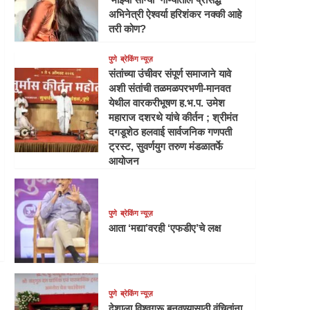
अभिनेत्री ऐश्वर्या हरिशंकर नक्की आहे
तरी कोण?
पुणे
ब्रेकिंग न्यूज़
संतांच्या उंचीवर संपूर्ण समाजाने यावे
अशी संतांची तळमळपरभणी-मानवत
येथील वारकरीभूषण ह.भ.प. उमेश
महाराज दशरथे यांचे कीर्तन ; श्रीमंत
दगडूशेठ हलवाई सार्वजनिक गणपती
ट्रस्ट, सुवर्णयुग तरुण मंडळातर्फे
आयोजन
पुणे
ब्रेकिंग न्यूज़
आता ‘मद्या’वरही ‘एफडीए’चे लक्ष
पुणे
ब्रेकिंग न्यूज़
देशाला विश्वगुरू बनवण्यासाठी वंचितांना