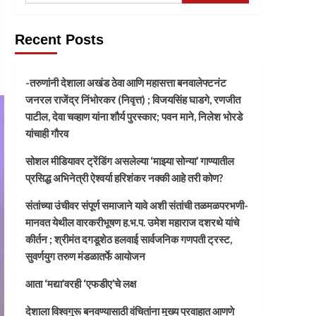
Recent Posts
-तरुणांनी देशाला अखंड ठेवा आणि महासत्ता बनवालेफ्टनंट
जनरल राजेंद्र निंभोरकर (निवृत्त) ; विजयसिंह घाडगे, रणजीत
पाटील, देवा चव्हाण यांना शौर्य पुरस्कार; पवन माने, निलेश भोरडे
यांचाही गौरव
सोशल मीडियावर ट्रेंडिंग असलेल्या ‘माझ्या सोन्या’ गाण्यातील
प्रसिद्ध अभिनेत्री ऐश्वर्या हरिशंकर नक्की आहे तरी कोण?
संतांच्या उंचीवर संपूर्ण समाजाने यावे अशी संतांची तळमळपरभणी-
मानवत येथील वारकरीभूषण ह.भ.प. उमेश महाराज दशरथे यांचे
कीर्तन ; श्रीमंत दगडूशेठ हलवाई सार्वजनिक गणपती ट्रस्ट,
सुवर्णयुग तरुण मंडळातर्फे आयोजन
आता ‘मद्या’वरही ‘एफडीए’चे लक्ष
देशाला विश्वगुरू बनवण्यासाठी वंचितांना मुख्य प्रवाहात आणणे