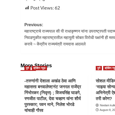
Post Views:
62
Previous:
महाराष्ट्राचे राज्यपाल सी पी राधाकृष्णन यांना उपराष्ट्रपती पदाच्
निवडणुकीत महाराष्ट्रातील महायुती सोबत विरोधी पक्षांनी ही मत
करावे ~ केंद्रीय राज्यमंत्री रामदास आठवले
More Stories
पुणे
ब्रेकिंग न्यूज़
पुणे
ब्रेकिंग न्य
-तरुणांनी देशाला अखंड ठेवा आणि
सोशल मीडिया
महासत्ता बनवालेफ्टनंट जनरल राजेंद्र
‘माझ्या सोन्य
निंभोरकर (निवृत्त) ; विजयसिंह घाडगे,
अभिनेत्री ऐश
रणजीत पाटील, देवा चव्हाण यांना शौर्य
तरी कोण?
पुरस्कार; पवन माने, निलेश भोरडे
Neelam kul
यांचाही गौरव
August 8, 2