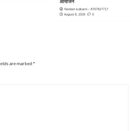
आयोजन
Neelam kulkarni – 8767827717
August 8, 2026
0
ields are marked
*