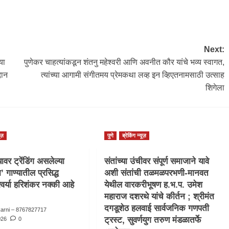
Next:
या
पुणेकर चाहत्यांकडून शंतनु महेश्वरी आणि अवनीत कौर यांचे भव्य स्वागत,
दान
त्यांच्या आगामी संगीतमय प्रेमकथा लव्ह इन व्हिएतनामसाठी उत्साह
शिगेला
ूज़
पुणे
ब्रेकिंग न्यूज़
वर ट्रेंडिंग असलेल्या
संतांच्या उंचीवर संपूर्ण समाजाने यावे
ा’ गाण्यातील प्रसिद्ध
अशी संतांची तळमळपरभणी-मानवत
्वर्या हरिशंकर नक्की आहे
येथील वारकरीभूषण ह.भ.प. उमेश
महाराज दशरथे यांचे कीर्तन ; श्रीमंत
दगडूशेठ हलवाई सार्वजनिक गणपती
karni – 8767827717
ट्रस्ट, सुवर्णयुग तरुण मंडळातर्फे
026
0