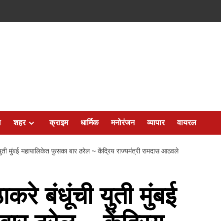
ल
शहर
क्राइम
धार्मिक
मनोरंजन
व्यापार
वायरल
युती मुंबई महापालिकेत फुसका बार ठरेल ~ केंद्रिय राज्यमंत्री रामदास आठवले
रे बंधूंची युती मुंबई