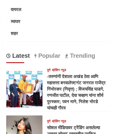
वायरल
व्यापार
शहर
Latest
Popular
Trending
पुणे
ब्रेकिंग न्यूज़
-तरुणांनी देशाला अखंड ठेवा आणि
महासत्ता बनवालेफ्टनंट जनरल राजेंद्र
निंभोरकर (निवृत्त) ; विजयसिंह घाडगे,
रणजीत पाटील, देवा चव्हाण यांना शौर्य
पुरस्कार; पवन माने, निलेश भोरडे
यांचाही गौरव
पुणे
ब्रेकिंग न्यूज़
सोशल मीडियावर ट्रेंडिंग असलेल्या
‘माझ्या सोन्या’ गाण्यातील प्रसिद्ध