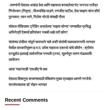
-तरुणांनी देशाला अखंड ठेवा आणि महासत्ता बनवालेफ्टनंट जनरल राजेंद्र
निंभोरकर (निवृत्त) ; विजयसिंह घाडगे, रणजीत पाटील, देवा चव्हाण यांना शौर्य
पुरस्कार; पवन माने, निलेश भोरडे यांचाही गौरव
सोशल मीडियावर ट्रेंडिंग असलेल्या ‘माझ्या सोन्या’ गाण्यातील प्रसिद्ध
अभिनेत्री ऐश्वर्या हरिशंकर नक्की आहे तरी कोण?
संतांच्या उंचीवर संपूर्ण समाजाने यावे अशी संतांची तळमळपरभणी-मानवत
येथील वारकरीभूषण ह.भ.प. उमेश महाराज दशरथे यांचे कीर्तन ; श्रीमंत
दगडूशेठ हलवाई सार्वजनिक गणपती ट्रस्ट, सुवर्णयुग तरुण मंडळातर्फे
आयोजन
आता ‘मद्या’वरही ‘एफडीए’चे लक्ष
देशाला विश्वगुरू बनवण्यासाठी वंचितांना मुख्य प्रवाहात आणणे गरजेचे :
सरसंघचालक डाॅ. मोहन भागवत
Recent Comments