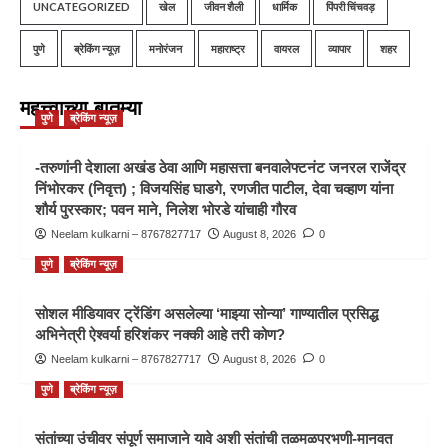
UNCATEGORIZED
खेल
जीवन शैली
धार्मिक
पिंपरी चिंचवड़
पुणे
ब्रेकिंग न्यूज़
मनोरंजन
महाराष्ट्र
वायरल
व्यापार
शहर
महत्त्वाच्या बातम्या
पुणे
ब्रेकिंग न्यूज़
-तरुणांनी देशाला अखंड ठेवा आणि महासत्ता बनवालेफ्टनंट जनरल राजेंद्र
निंभोरकर (निवृत्त) ; विजयसिंह घाडगे, रणजीत पाटील, देवा चव्हाण यांना
शौर्य पुरस्कार; पवन माने, निलेश भोरडे यांचाही गौरव
Neelam kulkarni – 8767827717
August 8, 2026
0
पुणे
ब्रेकिंग न्यूज़
सोशल मीडियावर ट्रेंडिंग असलेल्या ‘माझ्या सोन्या’ गाण्यातील प्रसिद्ध
अभिनेत्री ऐश्वर्या हरिशंकर नक्की आहे तरी कोण?
Neelam kulkarni – 8767827717
August 8, 2026
0
पुणे
ब्रेकिंग न्यूज़
संतांच्या उंचीवर संपूर्ण समाजाने यावे अशी संतांची तळमळपरभणी-मानवत