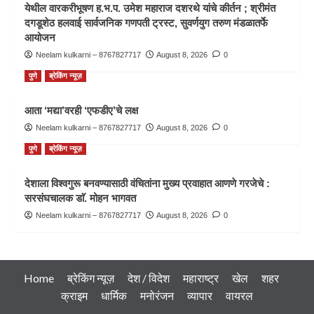
येथील वारकरीभूषण ह.भ.प. उमेश महाराज दशरथे यांचे कीर्तन ; श्रीमंत
दगडूशेठ हलवाई सार्वजनिक गणपती ट्रस्ट, सुवर्णयुग तरुण मंडळातर्फे
आयोजन
Neelam kulkarni – 8767827717
August 8, 2026
0
पुणे
ब्रेकिंग न्यूज़
आता ‘मद्या’वरही ‘एफडीए’चे लक्ष
Neelam kulkarni – 8767827717
August 8, 2026
0
पुणे
ब्रेकिंग न्यूज़
देशाला विश्वगुरू बनवण्यासाठी वंचितांना मुख्य प्रवाहात आणणे गरजेचे :
सरसंघचालक डाॅ. मोहन भागवत
Neelam kulkarni – 8767827717
August 8, 2026
0
Home
ब्रेकिंग न्यूज़
देश / विदेश
महाराष्ट्र
खेल
शहर
क्राइम
धार्मिक
मनोरंजन
व्यापार
वायरल