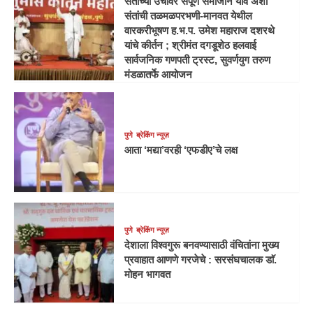
संतांच्या उंचीवर संपूर्ण समाजाने यावे अशी
संतांची तळमळपरभणी-मानवत येथील
वारकरीभूषण ह.भ.प. उमेश महाराज दशरथे
यांचे कीर्तन ; श्रीमंत दगडूशेठ हलवाई
सार्वजनिक गणपती ट्रस्ट, सुवर्णयुग तरुण
मंडळातर्फे आयोजन
पुणे
ब्रेकिंग न्यूज़
आता ‘मद्या’वरही ‘एफडीए’चे लक्ष
पुणे
ब्रेकिंग न्यूज़
देशाला विश्वगुरू बनवण्यासाठी वंचितांना मुख्य
प्रवाहात आणणे गरजेचे : सरसंघचालक डाॅ.
मोहन भागवत