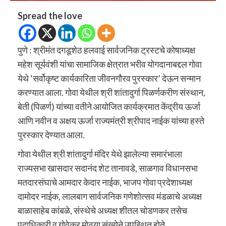
Spread the love
पुणे : श्रीमंत दगडूशेठ हलवाई सार्वजनिक ट्रस्टचे कोषाध्यक्ष
महेश सूर्यवंशी यांचा सामाजिक क्षेत्रात भरीव योगदानाबद्दल गोवा
येथे ‘सर्वोकृष्ट कार्यकारिता जीवनगौरव पुरस्कार’ देऊन सन्मान
करण्यात आला. गोवा येथील श्री शांतादुर्गा पिळर्णकरीण संस्थान,
बेती (पिळर्ण) यांच्या वतीने आयोजित कार्यक्रमात केंद्रीय ऊर्जा
आणि नवीन व अक्षय ऊर्जा राज्यमंत्री श्रीपाद नाईक यांच्या हस्ते
पुरस्कार देण्यात आला.
गोवा येथील श्री शांतादुर्गा मंदिर येथे झालेल्या समारंभाला
राज्यसभा खासदार सदानंद शेट तानावडे, साळगाव विधानसभा
मतदारसंघाचे आमदार केदार नाईक, भाजप गोवा प्रदेशाध्यक्ष
दामोदर नाईक, लालबाग सार्वजनिक गणेशोत्सव मंडळाचे अध्यक्ष
बाळासाहेब कांबळे, संस्थेचे अध्यक्ष शीतल चोडणकर तसेच
पदाधिकारी व गोवेकर मोठ्या संख्येने उपस्थित होते.