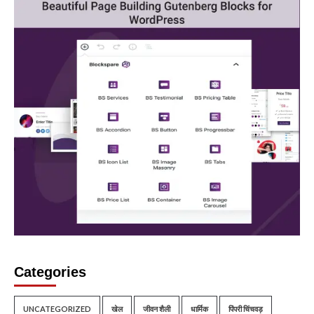
Categories
UNCATEGORIZED
खेल
जीवन शैली
धार्मिक
पिंपरी चिंचवड़