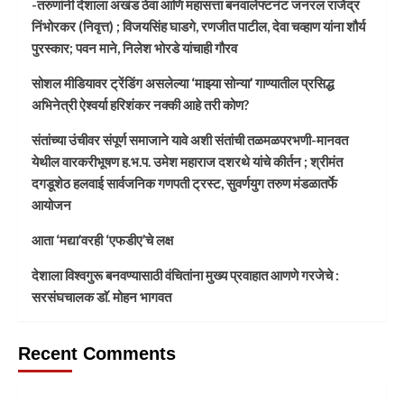
-तरुणांनी देशाला अखंड ठेवा आणि महासत्ता बनवालेफ्टनंट जनरल राजेंद्र
निंभोरकर (निवृत्त) ; विजयसिंह घाडगे, रणजीत पाटील, देवा चव्हाण यांना शौर्य
पुरस्कार; पवन माने, निलेश भोरडे यांचाही गौरव
सोशल मीडियावर ट्रेंडिंग असलेल्या ‘माझ्या सोन्या’ गाण्यातील प्रसिद्ध
अभिनेत्री ऐश्वर्या हरिशंकर नक्की आहे तरी कोण?
संतांच्या उंचीवर संपूर्ण समाजाने यावे अशी संतांची तळमळपरभणी-मानवत
येथील वारकरीभूषण ह.भ.प. उमेश महाराज दशरथे यांचे कीर्तन ; श्रीमंत
दगडूशेठ हलवाई सार्वजनिक गणपती ट्रस्ट, सुवर्णयुग तरुण मंडळातर्फे
आयोजन
आता ‘मद्या’वरही ‘एफडीए’चे लक्ष
देशाला विश्वगुरू बनवण्यासाठी वंचितांना मुख्य प्रवाहात आणणे गरजेचे :
सरसंघचालक डाॅ. मोहन भागवत
Recent Comments