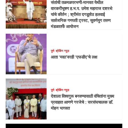
संतांची तळमळपरभणी-मानवत येथील
वारकरीभूषण ह.भ.प. उमेश महाराज दशरथे
यांचे कीर्तन ; श्रीमंत दगडूशेठ हलवाई
सार्वजनिक गणपती ट्रस्ट, सुवर्णयुग तरुण
मंडळातर्फे आयोजन
पुणे
ब्रेकिंग न्यूज़
आता ‘मद्या’वरही ‘एफडीए’चे लक्ष
पुणे
ब्रेकिंग न्यूज़
देशाला विश्वगुरू बनवण्यासाठी वंचितांना मुख्य
प्रवाहात आणणे गरजेचे : सरसंघचालक डाॅ.
मोहन भागवत