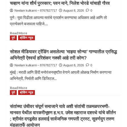
चव्हाण यांना शौर्य पुरस्कार; पवन माने, निलेश भोरडे यांचाही गौरव
Neelam kulkarni – 8767827717
August 8, 2026
0
पुणे : युवा पिढीला आपल्या मतांचे प्रदर्शन करण्याचा अधिकार आहे आणि तो
प्रत्येकाने बजावला पाहिजे....
Read More
पुणे
ब्रेकिंग न्यूज़
सोशल मीडियावर ट्रेंडिंग असलेल्या ‘माझ्या सोन्या’ गाण्यातील प्रसिद्ध
अभिनेत्री ऐश्वर्या हरिशंकर नक्की आहे तरी कोण?
Neelam kulkarni – 8767827717
August 8, 2026
0
मुंबई : मराठी आणि हिंदी मनोरंजनसृष्टीत वेगाने आपली ओळख निर्माण करणाऱ्या
अभिनेत्री, निर्माती आणि डिजिटल...
Read More
पुणे
ब्रेकिंग न्यूज़
संतांच्या उंचीवर संपूर्ण समाजाने यावे अशी संतांची तळमळपरभणी-
मानवत येथील वारकरीभूषण ह.भ.प. उमेश महाराज दशरथे यांचे कीर्तन
; श्रीमंत दगडूशेठ हलवाई सार्वजनिक गणपती ट्रस्ट, सुवर्णयुग तरुण
मंडळातर्फे आयोजन