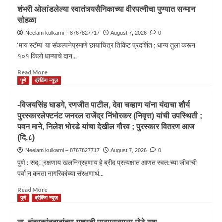
शंभरी ओलांडलेल्या स्वातंत्र्यसैनिकाच्या वीरपत्नीचा पुण्यात सन्मान
सोहळा
Neelam kulkarni – 8767827717
August 7, 2026
0
‘माय स्टॅम्प’ या संकल्पनेप्रमाणे छायाचित्र तिकिट प्रदर्शित ; धान्य तुला करून
१०१ किलो धान्याचे दान...
Read More
पुणे
ब्रेकिंग न्यूज़
-विजयसिंह घाडगे, रणजीत पाटील, देवा चव्हाण यांना यंदाचा शौर्य
पुरस्कारलेफ्टनंट जनरल राजेंद्र निंभोरकर (निवृत्त) यांची उपस्थिती ;
पवन माने, निलेश भोरडे यांचा देखील गौरव ; पुरस्कार वितरण आज
(दि.८)
Neelam kulkarni – 8767827717
August 7, 2026
0
पुणे : सद््रक्षणाय खलनिग्रहणाय हे ब्रीद प्रत्यक्षात आणत स्वत:च्या जीवाची
पर्वा न करता नागरिकांच्या संरक्षणार्थ...
Read More
पुणे
ब्रेकिंग न्यूज़