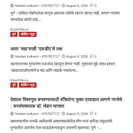
Neelam kulkarni – 8767827717
August 8, 2026
0
पुणे : उंचीवर पोहोचलेला माणूस आपल्या उंचीचे रहस्य सांगत नाही, कारण त्याच्या
योग्यतेला कोणी यावे,...
Read More
पुणे
ब्रेकिंग न्यूज़
आता ‘मद्या’वरही ‘एफडीए’चे लक्ष
Neelam kulkarni – 8767827717
August 8, 2026
0
खानपानाच्या गुणवत्तेत तडजोड खपवून घेणार नाही; तुकाराम मुंढे यांचा इशारा
‘खाद्यपदार्थांप्रमाणेच मद्य आणि मद्यार्क नसलेल्या...
Read More
पुणे
ब्रेकिंग न्यूज़
देशाला विश्वगुरू बनवण्यासाठी वंचितांना मुख्य प्रवाहात आणणे गरजेचे
: सरसंघचालक डाॅ. मोहन भागवत
Neelam kulkarni – 8767827717
August 8, 2026
0
खामगावातील पारधी-आदिवासी आश्रमशाळेतील तीन भव्य क्रीडा संकुलांची
पुण्यातील अमनोरा येस फाऊंडेशनकडून उभारणी खामगाव/ पुणे –...