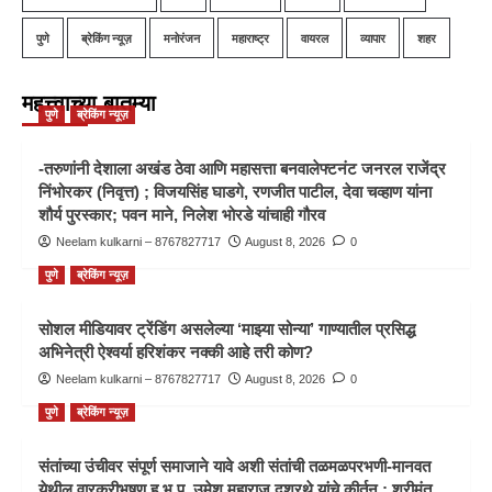
पुणे
ब्रेकिंग न्यूज़
मनोरंजन
महाराष्ट्र
वायरल
व्यापार
शहर
महत्त्वाच्या बातम्या
पुणे
ब्रेकिंग न्यूज़
-तरुणांनी देशाला अखंड ठेवा आणि महासत्ता बनवालेफ्टनंट जनरल राजेंद्र
निंभोरकर (निवृत्त) ; विजयसिंह घाडगे, रणजीत पाटील, देवा चव्हाण यांना
शौर्य पुरस्कार; पवन माने, निलेश भोरडे यांचाही गौरव
Neelam kulkarni – 8767827717
August 8, 2026
0
पुणे
ब्रेकिंग न्यूज़
सोशल मीडियावर ट्रेंडिंग असलेल्या ‘माझ्या सोन्या’ गाण्यातील प्रसिद्ध
अभिनेत्री ऐश्वर्या हरिशंकर नक्की आहे तरी कोण?
Neelam kulkarni – 8767827717
August 8, 2026
0
पुणे
ब्रेकिंग न्यूज़
संतांच्या उंचीवर संपूर्ण समाजाने यावे अशी संतांची तळमळपरभणी-मानवत
येथील वारकरीभूषण ह.भ.प. उमेश महाराज दशरथे यांचे कीर्तन ; श्रीमंत