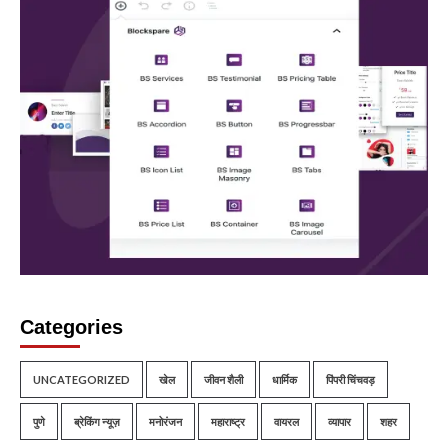
Categories
UNCATEGORIZED
खेल
जीवन शैली
धार्मिक
पिंपरी चिंचवड़
पुणे
ब्रेकिंग न्यूज़
मनोरंजन
महाराष्ट्र
वायरल
व्यापार
शहर