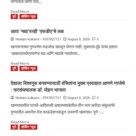
योग्यतेला कोणी यावे,...
Read More
पुणे
ब्रेकिंग न्यूज़
आता ‘मद्या’वरही ‘एफडीए’चे लक्ष
Neelam kulkarni – 8767827717
August 8, 2026
0
खानपानाच्या गुणवत्तेत तडजोड खपवून घेणार नाही; तुकाराम मुंढे यांचा इशारा
‘खाद्यपदार्थांप्रमाणेच मद्य आणि मद्यार्क नसलेल्या...
Read More
पुणे
ब्रेकिंग न्यूज़
देशाला विश्वगुरू बनवण्यासाठी वंचितांना मुख्य प्रवाहात आणणे गरजेचे
: सरसंघचालक डाॅ. मोहन भागवत
Neelam kulkarni – 8767827717
August 8, 2026
0
खामगावातील पारधी-आदिवासी आश्रमशाळेतील तीन भव्य क्रीडा संकुलांची
पुण्यातील अमनोरा येस फाऊंडेशनकडून उभारणी खामगाव/ पुणे –...
Read More
पुणे
ब्रेकिंग न्यूज़