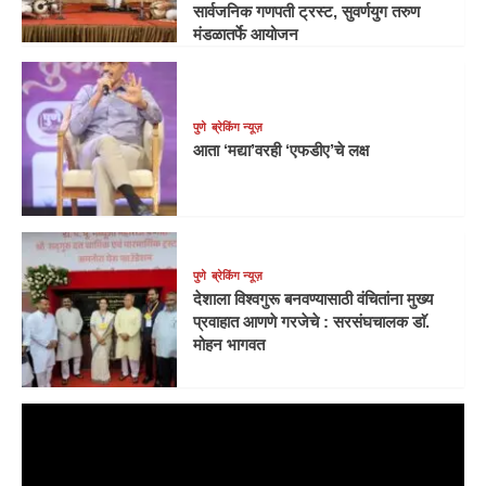
सार्वजनिक गणपती ट्रस्ट, सुवर्णयुग तरुण
मंडळातर्फे आयोजन
पुणे
ब्रेकिंग न्यूज़
आता ‘मद्या’वरही ‘एफडीए’चे लक्ष
पुणे
ब्रेकिंग न्यूज़
देशाला विश्वगुरू बनवण्यासाठी वंचितांना मुख्य
प्रवाहात आणणे गरजेचे : सरसंघचालक डाॅ.
मोहन भागवत