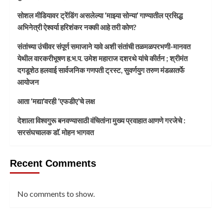
सोशल मीडियावर ट्रेंडिंग असलेल्या ‘माझ्या सोन्या’ गाण्यातील प्रसिद्ध
अभिनेत्री ऐश्वर्या हरिशंकर नक्की आहे तरी कोण?
संतांच्या उंचीवर संपूर्ण समाजाने यावे अशी संतांची तळमळपरभणी-मानवत
येथील वारकरीभूषण ह.भ.प. उमेश महाराज दशरथे यांचे कीर्तन ; श्रीमंत
दगडूशेठ हलवाई सार्वजनिक गणपती ट्रस्ट, सुवर्णयुग तरुण मंडळातर्फे
आयोजन
आता ‘मद्या’वरही ‘एफडीए’चे लक्ष
देशाला विश्वगुरू बनवण्यासाठी वंचितांना मुख्य प्रवाहात आणणे गरजेचे :
सरसंघचालक डाॅ. मोहन भागवत
Recent Comments
No comments to show.