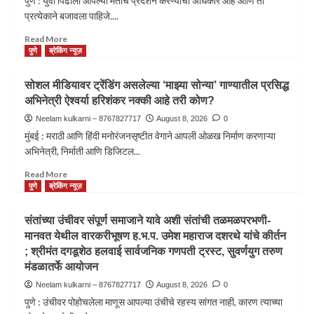
पुणे : युवा पिढीला आपल्या मतांचे प्रदर्शन करण्याचा अधिकार आहे आणि तो
प्रत्येकाने बजावला पाहिजे....
Read More
पुणे
ब्रेकिंग न्यूज़
सोशल मीडियावर ट्रेंडिंग असलेल्या ‘माझ्या सोन्या’ गाण्यातील प्रसिद्ध
अभिनेत्री ऐश्वर्या हरिशंकर नक्की आहे तरी कोण?
Neelam kulkarni – 8767827717
August 8, 2026
0
मुंबई : मराठी आणि हिंदी मनोरंजनसृष्टीत वेगाने आपली ओळख निर्माण करणाऱ्या
अभिनेत्री, निर्माती आणि डिजिटल...
Read More
पुणे
ब्रेकिंग न्यूज़
संतांच्या उंचीवर संपूर्ण समाजाने यावे अशी संतांची तळमळपरभणी-
मानवत येथील वारकरीभूषण ह.भ.प. उमेश महाराज दशरथे यांचे कीर्तन
; श्रीमंत दगडूशेठ हलवाई सार्वजनिक गणपती ट्रस्ट, सुवर्णयुग तरुण
मंडळातर्फे आयोजन
Neelam kulkarni – 8767827717
August 8, 2026
0
पुणे : उंचीवर पोहोचलेला माणूस आपल्या उंचीचे रहस्य सांगत नाही, कारण त्याच्या