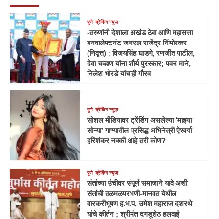
पुणे
ब्रेकिंग न्यूज़
-तरुणांनी देशाला अखंड ठेवा आणि महासत्ता
बनवालेफ्टनंट जनरल राजेंद्र निंभोरकर
(निवृत्त) ; विजयसिंह घाडगे, रणजीत पाटील,
देवा चव्हाण यांना शौर्य पुरस्कार; पवन माने,
निलेश भोरडे यांचाही गौरव
पुणे
ब्रेकिंग न्यूज़
सोशल मीडियावर ट्रेंडिंग असलेल्या ‘माझ्या
सोन्या’ गाण्यातील प्रसिद्ध अभिनेत्री ऐश्वर्या
हरिशंकर नक्की आहे तरी कोण?
पुणे
ब्रेकिंग न्यूज़
संतांच्या उंचीवर संपूर्ण समाजाने यावे अशी
संतांची तळमळपरभणी-मानवत येथील
वारकरीभूषण ह.भ.प. उमेश महाराज दशरथे
यांचे कीर्तन ; श्रीमंत दगडूशेठ हलवाई