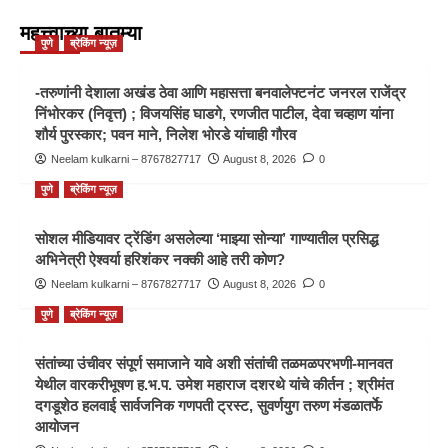
महत्त्वाच्या बातम्या
पुणे
ब्रेकिंग न्यूज़
-तरुणांनी देशाला अखंड ठेवा आणि महासत्ता बनवालेफ्टनंट जनरल राजेंद्र
निंभोरकर (निवृत्त) ; विजयसिंह घाडगे, रणजीत पाटील, देवा चव्हाण यांना
शौर्य पुरस्कार; पवन माने, निलेश भोरडे यांचाही गौरव
Neelam kulkarni – 8767827717
August 8, 2026
0
पुणे
ब्रेकिंग न्यूज़
सोशल मीडियावर ट्रेंडिंग असलेल्या ‘माझ्या सोन्या’ गाण्यातील प्रसिद्ध
अभिनेत्री ऐश्वर्या हरिशंकर नक्की आहे तरी कोण?
Neelam kulkarni – 8767827717
August 8, 2026
0
पुणे
ब्रेकिंग न्यूज़
संतांच्या उंचीवर संपूर्ण समाजाने यावे अशी संतांची तळमळपरभणी-मानवत
येथील वारकरीभूषण ह.भ.प. उमेश महाराज दशरथे यांचे कीर्तन ; श्रीमंत
दगडूशेठ हलवाई सार्वजनिक गणपती ट्रस्ट, सुवर्णयुग तरुण मंडळातर्फे
आयोजन