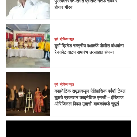
पुरस्काररंगत-संगत प्रतिष्ठानतर्फे रविवारी
होणार गौरव
पुणे
ब्रेकिंग न्यूज़
दुर्गा ब्रिगेड राष्ट्रीय पक्षातर्फे पोलीस बांधवांना
रेनकोट वाटप समारंभ उत्साहात संपन्न
पुणे
ब्रेकिंग न्यूज़
काइनेटिक समूहाकडून ऐतिहासिक काँफी टेबल
बूकचे प्रकाशन‘काइनेटिक एनर्जी – इंडियाज
ओरिजिनल पिपल मूव्हर्स’ वाचकांकडे सुपूर्त