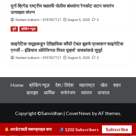
दुर्गा ब्रिगेड राष्ट्रीय पक्षातर्फे पोलीस बांधवांना रेनकोट वाटप समारंभ
उत्साहात संपन्न
Neelam kulkarni – 8767827717
August 6, 2026
0
पुणे
ब्रेकिंग न्यूज़
काइनेटिक समूहाकडून ऐतिहासिक काँफी टेबल बूकचे प्रकाशन‘काइनेटिक
एनर्जी – इंडियाज ओरिजिनल पिपल मूव्हर्स’ वाचकांकडे सुपूर्त
Neelam kulkarni – 8767827717
August 6, 2026
0
Home
ब्रेकिंग न्यूज़
देश / विदेश
महाराष्ट्र
खेल
शहर
क्राइम
धार्मिक
मनोरंजन
व्यापार
वायरल
Copyright ©Sanvidhan
|
CoverNews
by AF themes.
Subscribe
अपडेटसाठी सबस्क्राइब करा
1202
Subscribers