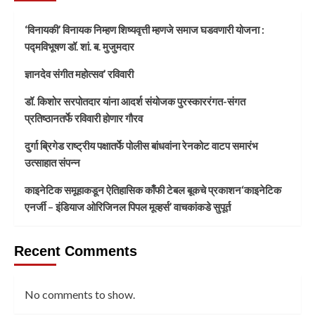
‘विनायकी’ विनायक निम्हण शिष्यवृत्ती म्हणजे समाज घडवणारी योजना :
पद्मविभूषण डॉ. शां. ब. मुजुमदार
ज्ञानदेव संगीत महोत्सव’ रविवारी
डॉ. किशोर सरपोतदार यांना आदर्श संयोजक पुरस्काररंगत-संगत
प्रतिष्ठानतर्फे रविवारी होणार गौरव
दुर्गा ब्रिगेड राष्ट्रीय पक्षातर्फे पोलीस बांधवांना रेनकोट वाटप समारंभ
उत्साहात संपन्न
काइनेटिक समूहाकडून ऐतिहासिक काँफी टेबल बूकचे प्रकाशन‘काइनेटिक
एनर्जी – इंडियाज ओरिजिनल पिपल मूव्हर्स’ वाचकांकडे सुपूर्त
Recent Comments
No comments to show.