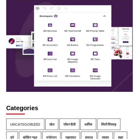
Categories
UNCATEGORIZED
खेल
जीवन शैली
धार्मिक
पिंपरी चिंचवड़
पुणे
ब्रेकिंग न्यूज़
मनोरंजन
महाराष्ट्र
वायरल
व्यापार
शहर