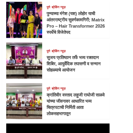
पुणे
ब्रेकिंग न्यूज़
पुण्याच्या मंगेश (यश) लोहोर याची
आंतरराष्ट्रीय सुवर्णकामगिरी; Matrix
Pro – Hair Transformer 2026
स्पर्धेचे विजेतेपद
पुणे
ब्रेकिंग न्यूज़
सुजय प्रतिष्ठान तर्फे भव्य रक्तदान
शिबिर, आयुर्वेदिक तपासणी व सन्मान
सोहळ्याचे आयोजन
पुणे
ब्रेकिंग न्यूज़
क्रांतिवीर वस्ताद लहुजी राघोजी साळवे
यांच्या जीवनावर आधारित भव्य
चित्रपटाची निर्मिती आता
लोकसहभागातून