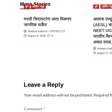
More Stories
पुणे
ब्रेकिंग न्यूज़
पुणे
ब्रेकिंग न्य
मराठी चित्रपटांना आता मिळणार
आकाश एज्युक
जागतिक मार्केट
(AESL) चा व
NEET UG 2
Neelam kulkarni – 8767827717
भारतीय रँक
August 6, 2026
0
अव्वल ठरला
Neelam kul
August 5, 2
Leave a Reply
Your email address will not be published.
Required f
Comment
*