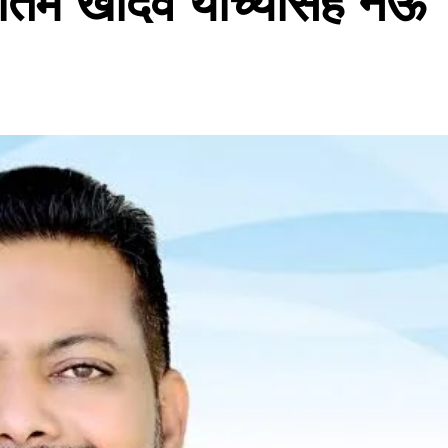
ीतम खांदवे यांच्यासह नऊ