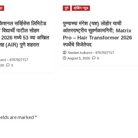
ूज़
पुणे
ब्रेकिंग न्यूज़
ेशनल सर्व्हिसेस लिमिटेड
पुण्याच्या मंगेश (यश) लोहोर याची
िद्यार्थी पाटील सोहम
आंतरराष्ट्रीय सुवर्णकामगिरी; Matrix
026 मध्ये 53 व्या अखिल
Pro – Hair Transformer 2026
सह (AIR) पुणे शहरात
स्पर्धेचे विजेतेपद
.
Neelam kulkarni – 8767827717
August 5, 2026
0
karni – 8767827717
026
0
ields are marked
*