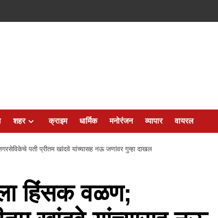
ल
शहर
क्राइम
धार्मिक
मनोरंजन
व्यापार
वायरल
सेविकेचे पती प्रीतम खांदवे यांच्यासह नऊ जणांवर गुन्हा दाखल
ला हिंसक वळण;