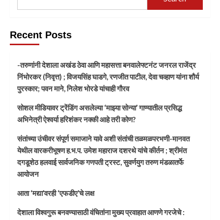
Recent Posts
-तरुणांनी देशाला अखंड ठेवा आणि महासत्ता बनवालेफ्टनंट जनरल राजेंद्र
निंभोरकर (निवृत्त) ; विजयसिंह घाडगे, रणजीत पाटील, देवा चव्हाण यांना शौर्य
पुरस्कार; पवन माने, निलेश भोरडे यांचाही गौरव
सोशल मीडियावर ट्रेंडिंग असलेल्या ‘माझ्या सोन्या’ गाण्यातील प्रसिद्ध
अभिनेत्री ऐश्वर्या हरिशंकर नक्की आहे तरी कोण?
संतांच्या उंचीवर संपूर्ण समाजाने यावे अशी संतांची तळमळपरभणी-मानवत
येथील वारकरीभूषण ह.भ.प. उमेश महाराज दशरथे यांचे कीर्तन ; श्रीमंत
दगडूशेठ हलवाई सार्वजनिक गणपती ट्रस्ट, सुवर्णयुग तरुण मंडळातर्फे
आयोजन
आता ‘मद्या’वरही ‘एफडीए’चे लक्ष
देशाला विश्वगुरू बनवण्यासाठी वंचितांना मुख्य प्रवाहात आणणे गरजेचे :