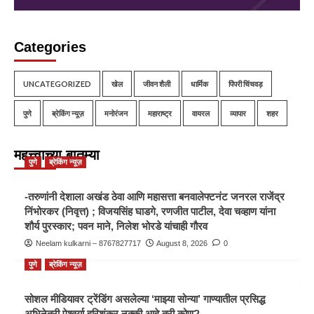
Categories
UNCATEGORIZED
खेल
जीवन शैली
धार्मिक
पिंपरी चिंचवड़
पुणे
ब्रेकिंग न्यूज़
मनोरंजन
महाराष्ट्र
वायरल
व्यापार
शहर
महत्त्वाच्या बातम्या
पुणे
ब्रेकिंग न्यूज़
-तरुणांनी देशाला अखंड ठेवा आणि महासत्ता बनवालेफ्टनंट जनरल राजेंद्र
निंभोरकर (निवृत्त) ; विजयसिंह घाडगे, रणजीत पाटील, देवा चव्हाण यांना
शौर्य पुरस्कार; पवन माने, निलेश भोरडे यांचाही गौरव
Neelam kulkarni – 8767827717
August 8, 2026
0
पुणे
ब्रेकिंग न्यूज़
सोशल मीडियावर ट्रेंडिंग असलेल्या ‘माझ्या सोन्या’ गाण्यातील प्रसिद्ध
अभिनेत्री ऐश्वर्या हरिशंकर नक्की आहे तरी कोण?