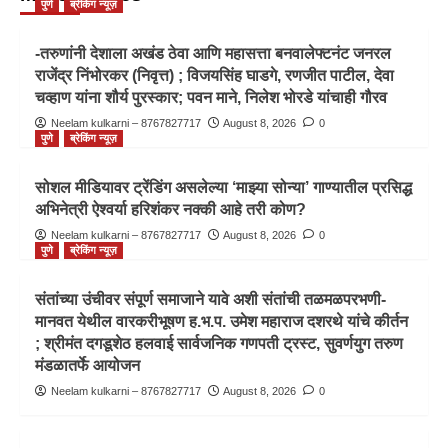
पुणे
ब्रेकिंग न्यूज़
-तरुणांनी देशाला अखंड ठेवा आणि महासत्ता बनवालेफ्टनंट जनरल
राजेंद्र निंभोरकर (निवृत्त) ; विजयसिंह घाडगे, रणजीत पाटील, देवा
चव्हाण यांना शौर्य पुरस्कार; पवन माने, निलेश भोरडे यांचाही गौरव
Neelam kulkarni – 8767827717
August 8, 2026
0
पुणे
ब्रेकिंग न्यूज़
सोशल मीडियावर ट्रेंडिंग असलेल्या ‘माझ्या सोन्या’ गाण्यातील प्रसिद्ध
अभिनेत्री ऐश्वर्या हरिशंकर नक्की आहे तरी कोण?
Neelam kulkarni – 8767827717
August 8, 2026
0
पुणे
ब्रेकिंग न्यूज़
संतांच्या उंचीवर संपूर्ण समाजाने यावे अशी संतांची तळमळपरभणी-
मानवत येथील वारकरीभूषण ह.भ.प. उमेश महाराज दशरथे यांचे कीर्तन
; श्रीमंत दगडूशेठ हलवाई सार्वजनिक गणपती ट्रस्ट, सुवर्णयुग तरुण
मंडळातर्फे आयोजन
Neelam kulkarni – 8767827717
August 8, 2026
0