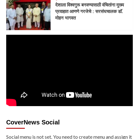
देशाला विश्वगुरू बनवण्यासाठी वंचितांना मुख्य
प्रवाहात आणणे गरजेचे : सरसंघचालक डाॅ.
मोहन भागवत
CoverNews Social
Social menu is not set. You need to create menu and assign it