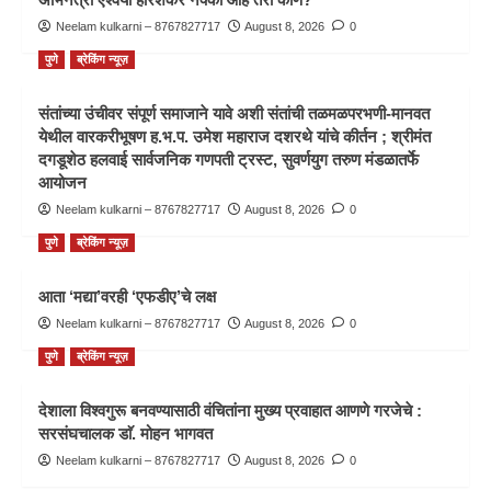
Neelam kulkarni – 8767827717
August 8, 2026
0
पुणे
ब्रेकिंग न्यूज़
संतांच्या उंचीवर संपूर्ण समाजाने यावे अशी संतांची तळमळपरभणी-मानवत
येथील वारकरीभूषण ह.भ.प. उमेश महाराज दशरथे यांचे कीर्तन ; श्रीमंत
दगडूशेठ हलवाई सार्वजनिक गणपती ट्रस्ट, सुवर्णयुग तरुण मंडळातर्फे
आयोजन
Neelam kulkarni – 8767827717
August 8, 2026
0
पुणे
ब्रेकिंग न्यूज़
आता ‘मद्या’वरही ‘एफडीए’चे लक्ष
Neelam kulkarni – 8767827717
August 8, 2026
0
पुणे
ब्रेकिंग न्यूज़
देशाला विश्वगुरू बनवण्यासाठी वंचितांना मुख्य प्रवाहात आणणे गरजेचे :
सरसंघचालक डाॅ. मोहन भागवत
Neelam kulkarni – 8767827717
August 8, 2026
0