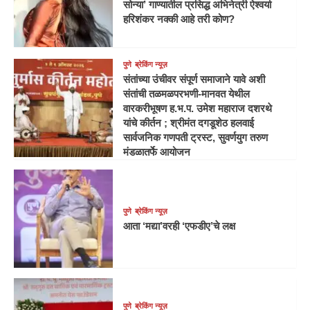
सोन्या’ गाण्यातील प्रसिद्ध अभिनेत्री ऐश्वर्या
हरिशंकर नक्की आहे तरी कोण?
पुणे
ब्रेकिंग न्यूज़
संतांच्या उंचीवर संपूर्ण समाजाने यावे अशी
संतांची तळमळपरभणी-मानवत येथील
वारकरीभूषण ह.भ.प. उमेश महाराज दशरथे
यांचे कीर्तन ; श्रीमंत दगडूशेठ हलवाई
सार्वजनिक गणपती ट्रस्ट, सुवर्णयुग तरुण
मंडळातर्फे आयोजन
पुणे
ब्रेकिंग न्यूज़
आता ‘मद्या’वरही ‘एफडीए’चे लक्ष
पुणे
ब्रेकिंग न्यूज़