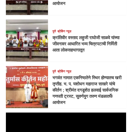
आयोजन
पुणे
ब्रेकिंग न्यूज़
क्रांतिवीर वस्ताद लहुजी राघोजी साळवे यांच्या
जीवनावर आधारित भव्य चित्रपटाची निर्मिती
आता लोकसहभागातून
पुणे
ब्रेकिंग न्यूज़
भगवंत नामात एकनिष्ठतेने स्थिर होण्यातच खरी
तृप्तीह. भ. प. यशोधन महाराज साखरे यांचे
कीर्तन ; श्रीमंत दगडूशेठ हलवाई सार्वजनिक
गणपती ट्रस्ट, सुवर्णयुग तरुण मंडळातर्फे
आयोजन