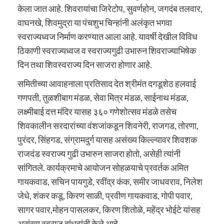
केला जात आहे. शिवरायांचा जिरेटोप, सुवर्णहोन, जगदंब तलवार,
वाघनखे, शिवमुद्रा या पंचशुभ चिन्हांनी अलंकृत भगवा
स्वराज्यध्वज निर्माण करण्यात आला आहे. यावर्षी देखील विविध
ठिकाणी स्वराज्यध्वज व स्वराज्यगुढी उभारुन शिवराज्याभिषेक
दिन तथा शिवस्वराज्य दिन साजरा होणार आहे.
समितीच्या आवाहनाला प्रतिसाद देत श्रीमंत दगडूशेठ हलवाई
गणपती, तुळशीबाग मंडळ, सेवा मित्र मंडळ, साईनाथ मंडळ,
लक्ष्मीबाई दत्त मंदिर यासह ३६० गणेशोत्सव मंडळे तसेच
शिवकालीन सरदारांच्या वंशजांकडून शिवनेरी, राजगड, तोरणा,
पुरंदर, सिंहगड, संग्रामदुर्ग यासह असंख्य किल्ल्यावर शिवशक
राजदंड स्वराज्य गुढी उभारुन साजरा होतो, असेही त्यांनी
सांगितले. कार्यक्रमाचे आयोजन सोहळयाचे प्रवर्तक अमित
गायकवाड, सचिन पायगुडे, रवींद्र कंक, समीर जाधवराव, निलेश
जेधे, शंकर कडू, किरण साळी, प्रवीण गायकवाड, गोपी पवार,
सागर पवार,मोहन पासलकर, किरण शितोळे, महेंद्र भोईटे यांसह
असंख्य स्वराज बांधवांनी केले आहे.