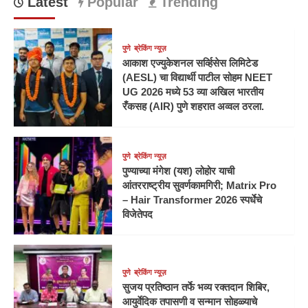
Latest
Popular
Trending
पुणे
ब्रेकिंग न्यूज़
आकाश एज्युकेशनल सर्व्हिसेस लिमिटेड
(AESL) चा विद्यार्थी पाटील सोहम NEET
UG 2026 मध्ये 53 व्या अखिल भारतीय
रँकसह (AIR) पुणे शहरात अव्वल ठरला.
पुणे
ब्रेकिंग न्यूज़
पुण्याच्या मंगेश (यश) लोहोर याची
आंतरराष्ट्रीय सुवर्णकामगिरी; Matrix Pro
– Hair Transformer 2026 स्पर्धेचे
विजेतेपद
पुणे
ब्रेकिंग न्यूज़
सुजय प्रतिष्ठान तर्फे भव्य रक्तदान शिबिर,
आयुर्वेदिक तपासणी व सन्मान सोहळ्याचे