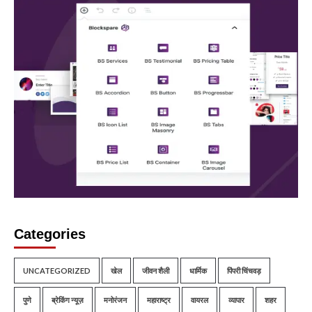
Categories
UNCATEGORIZED
खेल
जीवन शैली
धार्मिक
पिंपरी चिंचवड़
पुणे
ब्रेकिंग न्यूज़
मनोरंजन
महाराष्ट्र
वायरल
व्यापार
शहर