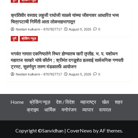
पुणे
ब्रेकिंग न्यूज़
क्रांतिवीर वस्ताद लहुजी राघोजी साळवे यांच्या जीवनावर आधारित भव्य
चित्रपटाची निर्मिती आता लोकसहभागातून
Neelam kulkarni – 8767827717
August 5, 2026
0
पुणे
ब्रेकिंग न्यूज़
भगवंत नामात एकनिष्ठतेने स्थिर होण्यातच खरी तृप्तीह. भ. प. यशोधन
महाराज साखरे यांचे कीर्तन ; श्रीमंत दगडूशेठ हलवाई सार्वजनिक गणपती
ट्रस्ट, सुवर्णयुग तरुण मंडळातर्फे आयोजन
Neelam kulkarni – 8767827717
August 5, 2026
0
Home
ब्रेकिंग न्यूज़
देश / विदेश
महाराष्ट्र
खेल
शहर
क्राइम
धार्मिक
मनोरंजन
व्यापार
वायरल
Copyright ©Sanvidhan
|
CoverNews
by AF themes.