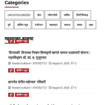
Categories
UNCATEGORIZED
खेल
जीवन शैली
धार्मिक
पिंपरी चिंचवड़
पुणे
ब्रेकिंग न्यूज़
मनोरंजन
महाराष्ट्र
वायरल
व्यापार
शहर
महत्त्वाच्या बातम्या
पुणे
ब्रेकिंग न्यूज़
‘विनायकी’ विनायक निम्हण शिष्यवृत्ती म्हणजे समाज घडवणारी योजना :
पद्मविभूषण डॉ. शां. ब. मुजुमदार
Neelam kulkarni – 8767827717
August 6, 2026
0
पुणे
ब्रेकिंग न्यूज़
ज्ञानदेव संगीत महोत्सव’ रविवारी
Neelam kulkarni – 8767827717
August 6, 2026
0
पुणे
ब्रेकिंग न्यूज़