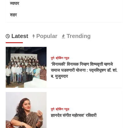
व्यापार
शहर
Latest
Popular
Trending
पुणे
ब्रेकिंग न्यूज़
‘विनायकी’ विनायक निम्हण शिष्यवृत्ती म्हणजे
समाज घडवणारी योजना : पद्मविभूषण डॉ. शां.
ब. मुजुमदार
पुणे
ब्रेकिंग न्यूज़
ज्ञानदेव संगीत महोत्सव’ रविवारी