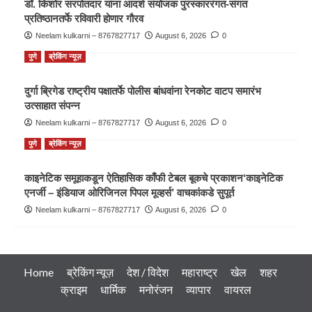
डॉ. किशोर सरपोतदार यांना आदर्श संयोजक पुरस्काररंगत-संगत
प्रतिष्ठानतर्फे रविवारी होणार गौरव
Neelam kulkarni – 8767827717
August 6, 2026
0
पुणे
ब्रेकिंग न्यूज़
दुर्गा ब्रिगेड राष्ट्रीय पक्षातर्फे पोलीस बांधवांना रेनकोट वाटप समारंभ
उत्साहात संपन्न
Neelam kulkarni – 8767827717
August 6, 2026
0
पुणे
ब्रेकिंग न्यूज़
काइनेटिक समूहाकडून ऐतिहासिक काँफी टेबल बूकचे प्रकाशन‘काइनेटिक
एनर्जी – इंडियाज ओरिजिनल पिपल मूव्हर्स’ वाचकांकडे सुपूर्त
Neelam kulkarni – 8767827717
August 6, 2026
0
Home
ब्रेकिंग न्यूज़
देश / विदेश
महाराष्ट्र
खेल
शहर
क्राइम
धार्मिक
मनोरंजन
व्यापार
वायरल