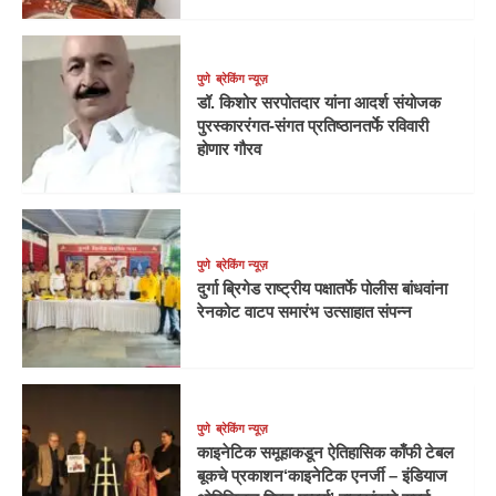
पुणे
ब्रेकिंग न्यूज़
डॉ. किशोर सरपोतदार यांना आदर्श संयोजक
पुरस्काररंगत-संगत प्रतिष्ठानतर्फे रविवारी
होणार गौरव
पुणे
ब्रेकिंग न्यूज़
दुर्गा ब्रिगेड राष्ट्रीय पक्षातर्फे पोलीस बांधवांना
रेनकोट वाटप समारंभ उत्साहात संपन्न
पुणे
ब्रेकिंग न्यूज़
काइनेटिक समूहाकडून ऐतिहासिक काँफी टेबल
बूकचे प्रकाशन‘काइनेटिक एनर्जी – इंडियाज