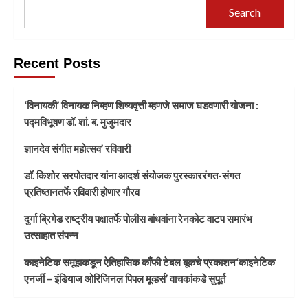
Search
Recent Posts
‘विनायकी’ विनायक निम्हण शिष्यवृत्ती म्हणजे समाज घडवणारी योजना :
पद्मविभूषण डॉ. शां. ब. मुजुमदार
ज्ञानदेव संगीत महोत्सव’ रविवारी
डॉ. किशोर सरपोतदार यांना आदर्श संयोजक पुरस्काररंगत-संगत
प्रतिष्ठानतर्फे रविवारी होणार गौरव
दुर्गा ब्रिगेड राष्ट्रीय पक्षातर्फे पोलीस बांधवांना रेनकोट वाटप समारंभ
उत्साहात संपन्न
काइनेटिक समूहाकडून ऐतिहासिक काँफी टेबल बूकचे प्रकाशन‘काइनेटिक
एनर्जी – इंडियाज ओरिजिनल पिपल मूव्हर्स’ वाचकांकडे सुपूर्त