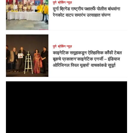
पुणे
ब्रेकिंग न्यूज़
दुर्गा ब्रिगेड राष्ट्रीय पक्षातर्फे पोलीस बांधवांना
रेनकोट वाटप समारंभ उत्साहात संपन्न
पुणे
ब्रेकिंग न्यूज़
काइनेटिक समूहाकडून ऐतिहासिक काँफी टेबल
बूकचे प्रकाशन‘काइनेटिक एनर्जी – इंडियाज
ओरिजिनल पिपल मूव्हर्स’ वाचकांकडे सुपूर्त