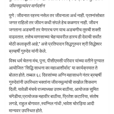
जीवनमूल्यांवर मार्गदर्शन
पुणे : जीवनात रहस्य नसेल तर जीवनाला अर्थ नाही. प्रश्नांसोबत
जगत राहिलो तर जीवन कधी संपले हेच कळणार नाही. जीवन
जगताना अडचणी तर येणारच पण याच अडचणीच तुमची शक्ती
वाढवतात. तसेच माणसाच्या चेहऱ्यावरील हास्य ही देवाची सर्वांत
मोठी कलाकृती आहे,” असे प्रतिपादन सिद्धगुरुवर श्री सिद्धेश्वर
ब्रम्हर्षी गुरुदेव यांनी केले.
विश्व धर्म चेतना मंच, पुना, पीसीएमसी परिवार यांच्या वतीने पुण्यात
आयोजित ‘सिद्धि साधना का महाआशीर्वाद’ या कार्यक्रमात ते
बोलत होते. तब्बल ६८ दिवसांच्या अग्नि महासाधने नंतर ब्रम्हर्षी
गुरुदेवांनी उपस्थित भक्तांना जीवनमूल्यांची सखोल शिकवण
दिली. यावेळी मंचचे राज्याध्यक्ष उत्तम बाठीया, आयोजक सुमित
चंगेडीया,प्रायोजक महावीर बाठीया, प्रितेश कटारिया, संतोष
लगडे, राहुल बोगावत ,स्वप्निल गांधी ,भावेश चोरड़िया आदी
मान्यवर उपस्थित होते.