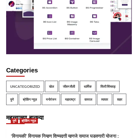
Categories
UNCATEGORIZED
खेल
जीवन शैली
धार्मिक
पिंपरी चिंचवड़
पुणे
ब्रेकिंग न्यूज़
मनोरंजन
महाराष्ट्र
वायरल
व्यापार
शहर
महत्त्वाच्या बातम्या
पुणे
ब्रेकिंग न्यूज़
‘विनायकी’ विनायक निम्हण शिष्यवृत्ती म्हणजे समाज घडवणारी योजना :