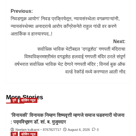
Previous:
निवडणूक आयोग’ निवड प्रक्रियेतून, न्यायसंस्थेला वगळणाऱ्यांनी,
न्यायसंस्थेच्या अनादराचे आरोप काँग्रेसनेते राहुल गांधी वर करणे
अतार्किक व हास्यास्पद..!
Next:
सर्वाधिक भाविक भेटीबद्दल ‘दगडूशेठ’ गणपती मंदिराचा
विश्वविक्रमश्रीमंत दगडूशेठ हलवाई गणपती मंदिर ठरले संपूर्ण
वर्षभरात सर्वाधिक भाविक भेट देणारे गणपती मंदिर ; विनर्स बुक ऑफ
वर्ल्ड रेकॉर्ड मध्ये करण्यात आली नोंद
More Stories
पुणे
ब्रेकिंग न्यूज़
‘विनायकी’ विनायक निम्हण शिष्यवृत्ती म्हणजे समाज घडवणारी योजना
: पद्मविभूषण डॉ. शां. ब. मुजुमदार
Neelam kulkarni – 8767827717
August 6, 2026
0
पुणे
ब्रेकिंग न्यूज़