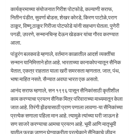
कार्यक्रमाच्या संयोजनात गिरीश पोटफोडे, कल्याणी सराफ,
नितीन पंडीत, सुवर्णा बोडस, शेखर कोरडे, किरण पाटोळे,पराग
ठाकूर, विष्णू ठाकूर गिरीजा पोटफोडे यांनी सहभाग घेतला. पुणेरी
पगडी, उपरणे, सन्मानचिन्ह देऊन खेडकर यांचा गौरव करण्यात
आला.
पांडुरंग बलकवडे म्हणाले, वर्तमान काळातील आदर्श व्यक्तींचा
सन्मान यानिमित्ताने होत आहे. भारताच्या कानाकोपऱ्यातून सैनिक
येतात, एकत्र राहतात याला खरी समरसता म्हणतात. जात, पंथ,
भाषा माहित नसते. सैन्यात अवघा भारत एक असतो.
आनंद सराफ म्हणाले, सन १९९६ पासून सैनिकांसाठी कृतीशील
काम करण्याचा प्रयत्न सैनिक मित्र परिवाराच्या माध्यमातून केला
जात आहे. तिरंगी झेंडयासाठी प्राण पणाला लावणा-या सैनिकांच्या
प्रत्येक सणाला पहिला मान आहे. त्यामुळे त्यांच्या घरी जाऊन हे
सण साजरे करण्याचा आमचा प्रयत्न आहे. भूमी आणि मातृभूमी
यातील फरक जाणून घेण्याकरीता प्रत्येकाने सैनिकाचे जीवन