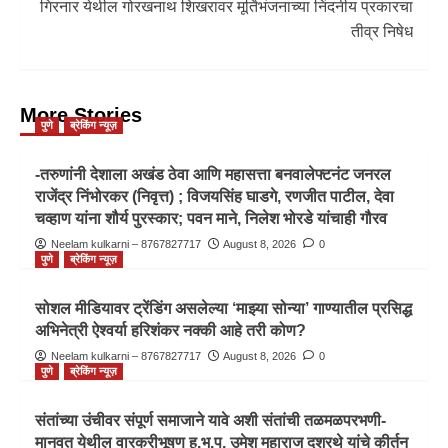
गिरनार येथील गोरखनाथ शिखरावर मूर्तिभंजनाच्या निंदनीय प्रकारचा
तीव्र निषेध
More Stories
पुणे
ब्रेकिंग न्यूज़
-तरुणांनी देशाला अखंड ठेवा आणि महासत्ता बनवालेफ्टनंट जनरल
राजेंद्र निंभोरकर (निवृत्त) ; विजयसिंह घाडगे, रणजीत पाटील, देवा
चव्हाण यांना शौर्य पुरस्कार; पवन माने, निलेश भोरडे यांचाही गौरव
Neelam kulkarni – 8767827717
August 8, 2026
0
पुणे
ब्रेकिंग न्यूज़
सोशल मीडियावर ट्रेंडिंग असलेल्या ‘माझ्या सोन्या’ गाण्यातील प्रसिद्ध
अभिनेत्री ऐश्वर्या हरिशंकर नक्की आहे तरी कोण?
Neelam kulkarni – 8767827717
August 8, 2026
0
पुणे
ब्रेकिंग न्यूज़
संतांच्या उंचीवर संपूर्ण समाजाने यावे अशी संतांची तळमळपरभणी-
मानवत येथील वारकरीभूषण ह.भ.प. उमेश महाराज दशरथे यांचे कीर्तन