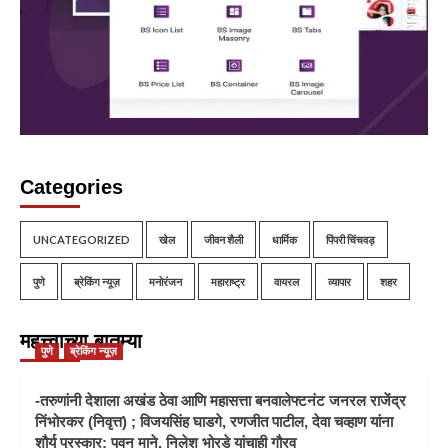
Categories
UNCATEGORIZED
खेल
जीवन शैली
धार्मिक
पिंपरी चिंचवड़
पुणे
ब्रेकिंग न्यूज़
मनोरंजन
महाराष्ट्र
वायरल
व्यापार
शहर
महत्त्वाच्या बातम्या
पुणे
ब्रेकिंग न्यूज़
-तरुणांनी देशाला अखंड ठेवा आणि महासत्ता बनवालेफ्टनंट जनरल राजेंद्र
निंभोरकर (निवृत्त) ; विजयसिंह घाडगे, रणजीत पाटील, देवा चव्हाण यांना
शौर्य पुरस्कार; पवन माने, निलेश भोरडे यांचाही गौरव