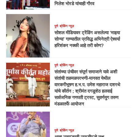
निलेश भोरडे यांचाही गौरव
पुणे
ब्रेकिंग न्यूज़
सोशल मीडियावर ट्रेंडिंग असलेल्या ‘माझ्या
सोन्या’ गाण्यातील प्रसिद्ध अभिनेत्री ऐश्वर्या
हरिशंकर नक्की आहे तरी कोण?
पुणे
ब्रेकिंग न्यूज़
संतांच्या उंचीवर संपूर्ण समाजाने यावे अशी
संतांची तळमळपरभणी-मानवत येथील
वारकरीभूषण ह.भ.प. उमेश महाराज दशरथे
यांचे कीर्तन ; श्रीमंत दगडूशेठ हलवाई
सार्वजनिक गणपती ट्रस्ट, सुवर्णयुग तरुण
मंडळातर्फे आयोजन
पुणे
ब्रेकिंग न्यूज़
आता ‘मद्या’वरही ‘एफडीए’चे लक्ष