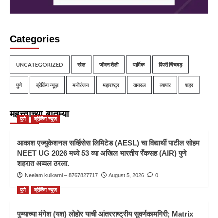
Categories
UNCATEGORIZED
खेल
जीवन शैली
धार्मिक
पिंपरी चिंचवड़
पुणे
ब्रेकिंग न्यूज़
मनोरंजन
महाराष्ट्र
वायरल
व्यापार
शहर
महत्त्वाच्या बातम्या
पुणे
ब्रेकिंग न्यूज़
आकाश एज्युकेशनल सर्व्हिसेस लिमिटेड (AESL) चा विद्यार्थी पाटील सोहम
NEET UG 2026 मध्ये 53 व्या अखिल भारतीय रँकसह (AIR) पुणे
शहरात अव्वल ठरला.
Neelam kulkarni – 8767827717
August 5, 2026
0
पुणे
ब्रेकिंग न्यूज़
पुण्याच्या मंगेश (यश) लोहोर याची आंतरराष्ट्रीय सुवर्णकामगिरी; Matrix