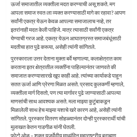
ऊर्जा समाजातील व्यक्तीला मदत करण्याची असू शकते. मग
आपला समाज स्वतःला व्यक्त करण्यासाठी मागे का रहावा? आपण
सर्वांनी एकत्र येऊन केवळ आपल्या समाजालाच नव्हे, तर
इतरांनाही मदत केली पाहिजे. मात्र त्यासाठी सर्वांनी एकत्र
येण्याची गरज आहे. एकत्र येऊन आघातग्रस्त समाजबंधूंसाठी
मदतीचा हात पुढे करूया, असेही त्यांनी सांगितले.
पुरस्काराला उत्तर देताना मुक्ता बर्वे म्हणाल्या, कलाक्षेत्रात काम
करताना इतर क्षेत्रातील व्यक्तींना पाहिल्यानंतर जाणवते की
समाजात करण्यासारखे खूप काही आहे. त्यांच्या कार्याकडे पाहून
सतत ऊर्जा आणि प्रेरणा मिळत असते. प्रसाद कुलकर्णी म्हणाले,
व्यक्तीला मार्ग दिसतो, पण त्या मार्गावर पुढे जाण्यासाठी आपल्या
माणसांची साथ आवश्यक असते. मला माझ्या कुटुंबाकडून
मिळालेली साथ हेच माझ्या यशाचे खरे कारण आहे, असेही त्यांनी
सांगितले. पुरस्कार वितरण सोहळ्यानंतर दोन्ही पुरस्कारार्थी यांची
मुलाखत केतन गाडगीळ यांनी घेतली.
फोटो ओळ – शुक्ल यजुर्वेदीय माध्यंदिन महाराष्ट्रीय ब्राह्मण