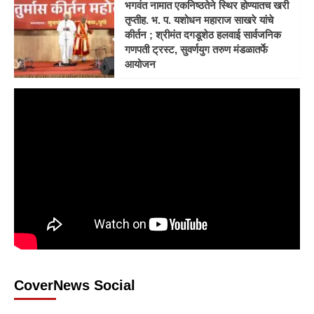
भगवंत नामात एकनिष्ठतेने स्थिर होण्यातच खरी
तृप्तीह. भ. प. यशोधन महाराज साखरे यांचे
कीर्तन ; श्रीमंत दगडूशेठ हलवाई सार्वजनिक
गणपती ट्रस्ट, सुवर्णयुग तरुण मंडळातर्फे
आयोजन
CoverNews Social