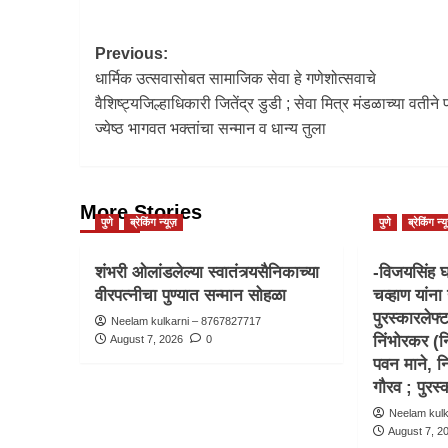
Previous:
धार्मिक उत्सवासोबत सामाजिक सेवा हे गणेशोत्सवाचे
वैशिष्ट्यजिल्हाधिकारी जितेंद्र डुडी ; सेवा मित्र मंडळाच्या वतीने
ज्येष्ठ भागवत भक्तांचा सन्मान व धान्य तुला
More Stories
पुणे
ब्रेकिंग न्यूज़
पुणे
ब्रेकिंग न्य
शंभरी ओलांडलेल्या स्वातंत्र्यसैनिकाच्या
-विजयसिंह घ
वीरपत्नीचा पुण्यात सन्मान सोहळा
चव्हाण यांना 
पुरस्कारलेफ्
Neelam kulkarni – 8767827717
निंभोरकर (नि
August 7, 2026
0
पवन माने, न
गौरव ; पुर
Neelam kul
August 7, 2