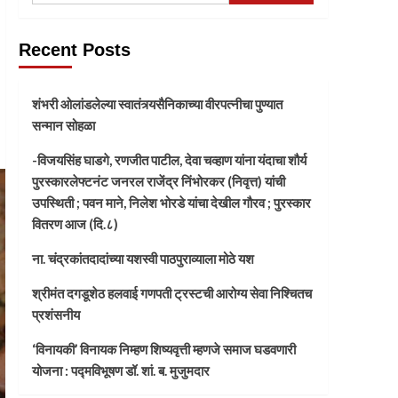
Recent Posts
शंभरी ओलांडलेल्या स्वातंत्र्यसैनिकाच्या वीरपत्नीचा पुण्यात
सन्मान सोहळा
-विजयसिंह घाडगे, रणजीत पाटील, देवा चव्हाण यांना यंदाचा शौर्य
पुरस्कारलेफ्टनंट जनरल राजेंद्र निंभोरकर (निवृत्त) यांची
उपस्थिती ; पवन माने, निलेश भोरडे यांचा देखील गौरव ; पुरस्कार
वितरण आज (दि.८)
ना. चंद्रकांतदादांच्या यशस्वी पाठपुराव्याला मोठे यश
श्रीमंत दगडूशेठ हलवाई गणपती ट्रस्टची आरोग्य सेवा निश्चितच
प्रशंसनीय
‘विनायकी’ विनायक निम्हण शिष्यवृत्ती म्हणजे समाज घडवणारी
योजना : पद्मविभूषण डॉ. शां. ब. मुजुमदार