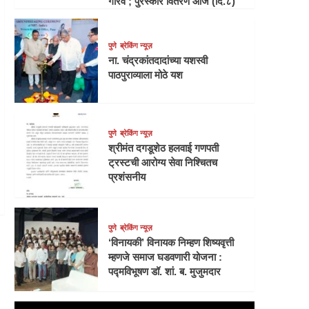
गौरव ; पुरस्कार वितरण आज (दि.८)
पुणे
ब्रेकिंग न्यूज़
ना. चंद्रकांतदादांच्या यशस्वी
पाठपुराव्याला मोठे यश
पुणे
ब्रेकिंग न्यूज़
श्रीमंत दगडूशेठ हलवाई गणपती
ट्रस्टची आरोग्य सेवा निश्चितच
प्रशंसनीय
पुणे
ब्रेकिंग न्यूज़
‘विनायकी’ विनायक निम्हण शिष्यवृत्ती
म्हणजे समाज घडवणारी योजना :
पद्मविभूषण डॉ. शां. ब. मुजुमदार