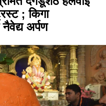
श्रीमंत दगडूशेठ हलवाई
रस्ट ; किगा
ैवेद्य अर्पण