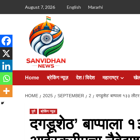
August 7, 2026
English
Mararhi
Home
ब्रेकिंग न्यूज़
देश / विदेश
महाराष्ट्र
खे
HOME
2025
SEPTEMBER
2
दगडूशेठ’ बाप्पाला १३३ लीटर स
पुणे
ब्रेकिंग न्यूज़
दगडूशेठ’ बाप्पाला १३