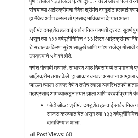
पुणे : तब्बल १३३ लिटर फ्रेश दूध… नॅचरल ऑरेंज पल्प व त्
संत्र्याच्या आईस्क्रीमचा नैवेद्य श्रीमंत दगडूशेठ हलवाई ग
हा नैवेद्य अर्पण करून तो प्रसाद भाविकांना देण्यात आला.
श्रीमंत दगडूशेठ हलवाई सार्वजनिक गणपती ट्रस्ट, सुवर्णयुग 
असून त्या १३३ वर्षपूर्तीनिमित्त १३३ लिटर आईस्क्रीमचा नै
चे संचालक किरण सुरेश साळुंखे आणि गणेश राजेंद्र गोसावी यां
उपक्रमाचे ५ वे वर्ष होते.
गणेश गोसावी म्हणाले, साधारण आठ दिवसांमध्ये तापमानाचे प
आईस्क्रीम तयार केले. हा आकार बनवत असताना आम्हाला कोल्ड
जाऊन त्याला आकार देणे व तसेच त्याला व्यवस्थितपणे हाताळण
महाप्रसाद आमच्याकडून तयार झाला आणि दरवर्षीप्रमाणे यंदा द
फोटो ओळ : श्रीमंत दगडूशेठ हलवाई सार्वजनिक गणपती
साजरा करण्यात येत असून त्या १३३ वर्षपूर्तीनिमित्
दाखविण्यात आला.
Post Views:
60