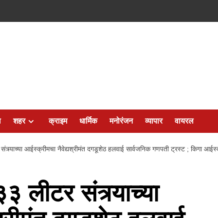
ल
शहर
क्राइम
धार्मिक
मनोरंजन
व्यापार
वायरल
ंत्र्याच्या आईस्क्रीमचा नैवेद्यश्रीमंत दगडूशेठ हलवाई सार्वजनिक गणपती ट्रस्ट ; किगा आईस्क्र
३ लीटर संत्र्याच्या