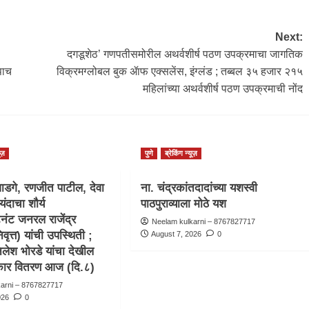
Next:
दगडूशेठ’ गणपतीसमोरील अथर्वशीर्ष पठण उपक्रमाचा जागतिक
 पाच
विक्रमग्लोबल बुक ॲाफ एक्सलेंस, इंग्लंड ; तब्बल ३५ हजार २१५
महिलांच्या अथर्वशीर्ष पठण उपक्रमाची नोंद
ूज़
पुणे
ब्रेकिंग न्यूज़
ाडगे, रणजीत पाटील, देवा
ना. चंद्रकांतदादांच्या यशस्वी
यंदाचा शौर्य
पाठपुराव्याला मोठे यश
टनंट जनरल राजेंद्र
Neelam kulkarni – 8767827717
वृत्त) यांची उपस्थिती ;
August 7, 2026
0
िलेश भोरडे यांचा देखील
स्कार वितरण आज (दि.८)
karni – 8767827717
026
0