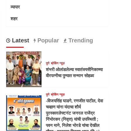
व्यापार
शहर
Latest
Popular
Trending
पुणे
ब्रेकिंग न्यूज़
शंभरी ओलांडलेल्या स्वातंत्र्यसैनिकाच्या
वीरपत्नीचा पुण्यात सन्मान सोहळा
पुणे
ब्रेकिंग न्यूज़
-विजयसिंह घाडगे, रणजीत पाटील, देवा
चव्हाण यांना यंदाचा शौर्य
पुरस्कारलेफ्टनंट जनरल राजेंद्र
निंभोरकर (निवृत्त) यांची उपस्थिती ;
पवन माने, निलेश भोरडे यांचा देखील