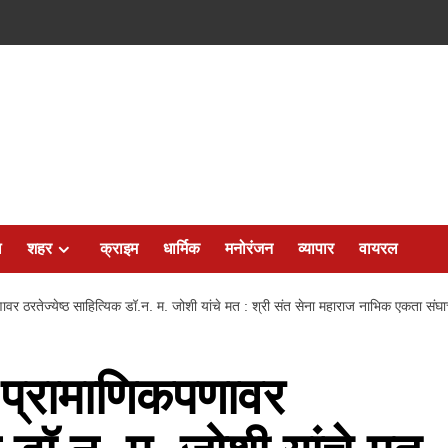
ल
शहर
क्राइम
धार्मिक
मनोरंजन
व्यापार
वायरल
कपणावर ठरतेज्येष्ठ साहित्यिक डॉ.न. म. जोशी यांचे मत : श्री संत सेना महाराज नाभिक एकता संघा
या प्रामाणिकपणावर