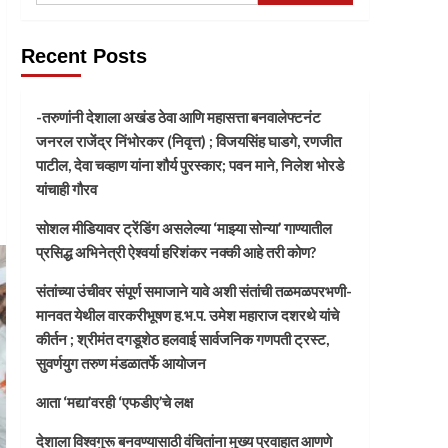
Recent Posts
-तरुणांनी देशाला अखंड ठेवा आणि महासत्ता बनवालेफ्टनंट
जनरल राजेंद्र निंभोरकर (निवृत्त) ; विजयसिंह घाडगे, रणजीत
पाटील, देवा चव्हाण यांना शौर्य पुरस्कार; पवन माने, निलेश भोरडे
यांचाही गौरव
सोशल मीडियावर ट्रेंडिंग असलेल्या ‘माझ्या सोन्या’ गाण्यातील
प्रसिद्ध अभिनेत्री ऐश्वर्या हरिशंकर नक्की आहे तरी कोण?
संतांच्या उंचीवर संपूर्ण समाजाने यावे अशी संतांची तळमळपरभणी-
मानवत येथील वारकरीभूषण ह.भ.प. उमेश महाराज दशरथे यांचे
कीर्तन ; श्रीमंत दगडूशेठ हलवाई सार्वजनिक गणपती ट्रस्ट,
सुवर्णयुग तरुण मंडळातर्फे आयोजन
आता ‘मद्या’वरही ‘एफडीए’चे लक्ष
देशाला विश्वगुरू बनवण्यासाठी वंचितांना मुख्य प्रवाहात आणणे