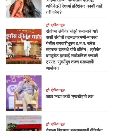
अभिनेत्री ऐश्वर्या हरिशंकर नक्की आहे
तरी कोण?
पुणे
ब्रेकिंग न्यूज़
संतांच्या उंचीवर संपूर्ण समाजाने यावे
अशी संतांची तळमळपरभणी-मानवत
येथील वारकरीभूषण ह.भ.प. उमेश
महाराज दशरथे यांचे कीर्तन ; श्रीमंत
दगडूशेठ हलवाई सार्वजनिक गणपती
ट्रस्ट, सुवर्णयुग तरुण मंडळातर्फे
आयोजन
पुणे
ब्रेकिंग न्यूज़
आता ‘मद्या’वरही ‘एफडीए’चे लक्ष
पुणे
ब्रेकिंग न्यूज़
देशाला विश्वगुरू बनवण्यासाठी वंचितांना