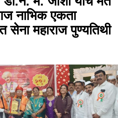
क डॉ.न. म. जोशी यांचे मत
ाराज नाभिक एकता
ंत सेना महाराज पुण्यतिथी