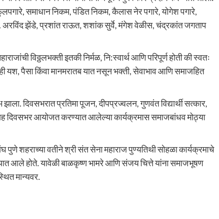
ुलपगारे, समाधान निकम, पंडित निकम, कैलास नेर पगारे, योगेश पगारे,
विंद झेंडे, प्रशांत राऊत, शशांक सुर्वे, मंगेश वेळीस, चंद्रकांत जगताप
राजांची विठ्ठलभक्ती इतकी निर्मळ, नि:स्वार्थ आणि परिपूर्ण होती की स्वतः
टी ही यश, पैसा किंवा मानमरातब यात नसून भक्ती, सेवाभाव आणि समाजहित
भ झाला. दिवसभरात प्रतिमा पूजन, दीपप्रज्वलन, गुणवंत विद्यार्थी सत्कार,
ासह दिवसभर आयोजत करण्यात आलेल्या कार्यक्रमास समाजबांधव मोठ्या
पुणे शहराच्या वतीने श्री संत सेना महाराज पुण्यतिथी सोहळा कार्यक्रमाचे
आले होते. यावेळी बाळकृष्ण भामरे आणि संजय चित्ते यांना समाजभूषण
्थित मान्यवर.