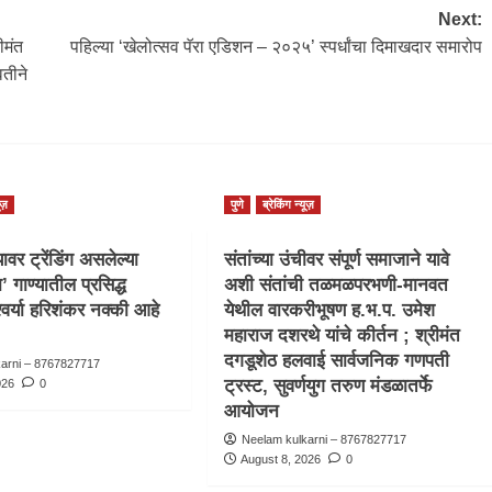
Next:
ीमंत
पहिल्या ‘खेलोत्सव पॅरा एडिशन – २०२५’ स्पर्धांचा दिमाखदार समारोप
तीने
ूज़
पुणे
ब्रेकिंग न्यूज़
वर ट्रेंडिंग असलेल्या
संतांच्या उंचीवर संपूर्ण समाजाने यावे
ा’ गाण्यातील प्रसिद्ध
अशी संतांची तळमळपरभणी-मानवत
्वर्या हरिशंकर नक्की आहे
येथील वारकरीभूषण ह.भ.प. उमेश
महाराज दशरथे यांचे कीर्तन ; श्रीमंत
दगडूशेठ हलवाई सार्वजनिक गणपती
karni – 8767827717
ट्रस्ट, सुवर्णयुग तरुण मंडळातर्फे
026
0
आयोजन
Neelam kulkarni – 8767827717
August 8, 2026
0