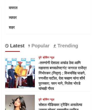
वायरल
व्यापार
शहर
Latest
Popular
Trending
पुणे
ब्रेकिंग न्यूज़
-तरुणांनी देशाला अखंड ठेवा आणि
महासत्ता बनवालेफ्टनंट जनरल राजेंद्र
निंभोरकर (निवृत्त) ; विजयसिंह घाडगे,
रणजीत पाटील, देवा चव्हाण यांना शौर्य
पुरस्कार; पवन माने, निलेश भोरडे
यांचाही गौरव
पुणे
ब्रेकिंग न्यूज़
सोशल मीडियावर ट्रेंडिंग असलेल्या
‘माझ्या सोन्या’ गाण्यातील प्रसिद्ध