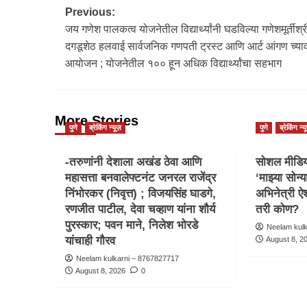
Previous:
जय गणेश पालकत्व योजनेतील विद्यार्थ्यांनी घडविल्या गणेशमूर्तीश्र
दगडूशेठ हलवाई सार्वजनिक गणपती ट्रस्ट आणि आर्ट आंगण च्याव
आयोजन ; योजनेतील १०० हून अधिक विद्यार्थ्यांचा सहभाग
More Stories
पुणे
ब्रेकिंग न्यूज़
पुणे
ब्रेकिंग न्य
-तरुणांनी देशाला अखंड ठेवा आणि
सोशल मीडिया
महासत्ता बनवालेफ्टनंट जनरल राजेंद्र
‘माझ्या सोन्य
निंभोरकर (निवृत्त) ; विजयसिंह घाडगे,
अभिनेत्री ऐश
रणजीत पाटील, देवा चव्हाण यांना शौर्य
तरी कोण?
पुरस्कार; पवन माने, निलेश भोरडे
Neelam kul
यांचाही गौरव
August 8, 2
Neelam kulkarni – 8767827717
August 8, 2026
0