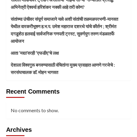
अभिनेत्री ऐश्वर्या हरिशंकर नक्की आहे तरी कोण?
संतांच्या उंचीवर संपूर्ण समाजाने यावे अशी संतांची तळमळपरभणी-मानवत
येथील वारकरीभूषण ह.भ.प. उमेश महाराज दशरथे यांचे कीर्तन ; श्रीमंत
दगडूशेठ हलवाई सार्वजनिक गणपती ट्रस्ट, सुवर्णयुग तरुण मंडळातर्फे
आयोजन
आता ‘मद्या’वरही ‘एफडीए’चे लक्ष
देशाला विश्वगुरू बनवण्यासाठी वंचितांना मुख्य प्रवाहात आणणे गरजेचे :
सरसंघचालक डाॅ. मोहन भागवत
Recent Comments
No comments to show.
Archives