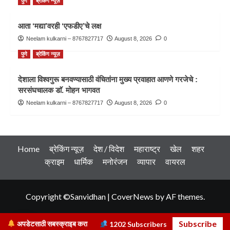
पुणे
ब्रेकिंग न्यूज़
आता ‘मद्या’वरही ‘एफडीए’चे लक्ष
Neelam kulkarni – 8767827717
August 8, 2026
0
पुणे
ब्रेकिंग न्यूज़
देशाला विश्वगुरू बनवण्यासाठी वंचितांना मुख्य प्रवाहात आणणे गरजेचे :
सरसंघचालक डाॅ. मोहन भागवत
Neelam kulkarni – 8767827717
August 8, 2026
0
Home
ब्रेकिंग न्यूज़
देश / विदेश
महाराष्ट्र
खेल
शहर
क्राइम
धार्मिक
मनोरंजन
व्यापार
वायरल
Copyright ©Sanvidhan
|
CoverNews
by AF themes.
Subscribe
अपडेटसाठी सबस्क्राइब करा
1202
Subscribers