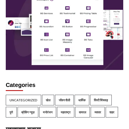
Categories
UNCATEGORIZED
खेल
जीवन शैली
धार्मिक
पिंपरी चिंचवड़
पुणे
ब्रेकिंग न्यूज़
मनोरंजन
महाराष्ट्र
वायरल
व्यापार
शहर