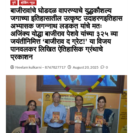
पुणे
ब्रेकिंग न्यूज़
बाजीरावांचे घोडदळ वापरण्याचे युद्धकौशल्य
जगाच्या इतिहासातील उत्कृष्ट उदाहरणइतिहास
अभ्यासक जगन्नाथ लडकत यांचे मतः
अजिंक्य योद्धा बाजीराव पेशवे यांच्या ३२५ व्या
जयंतीनिमित्त ‘बाजीराव द ग्रेट!’ या विजय
पानवलकर लिखित ऐतिहासिक ग्रंथाचे
प्रकाशन
Neelam kulkarni – 8767827717
August 20, 2025
0