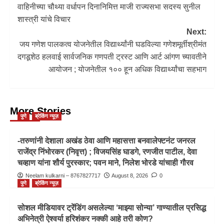
वाहिनीच्या चौथ्या वर्धापन दिनानिमित्त माजी राज्यसभा सदस्य सुनील
शास्त्री यांचे विचार
Next:
जय गणेश पालकत्व योजनेतील विद्यार्थ्यांनी घडविल्या गणेशमूर्तीश्रीमंत
दगडूशेठ हलवाई सार्वजनिक गणपती ट्रस्ट आणि आर्ट आंगण च्यावतीने
आयोजन ; योजनेतील १०० हून अधिक विद्यार्थ्यांचा सहभाग
More Stories
पुणे
ब्रेकिंग न्यूज़
-तरुणांनी देशाला अखंड ठेवा आणि महासत्ता बनवालेफ्टनंट जनरल
राजेंद्र निंभोरकर (निवृत्त) ; विजयसिंह घाडगे, रणजीत पाटील, देवा
चव्हाण यांना शौर्य पुरस्कार; पवन माने, निलेश भोरडे यांचाही गौरव
Neelam kulkarni – 8767827717
August 8, 2026
0
पुणे
ब्रेकिंग न्यूज़
सोशल मीडियावर ट्रेंडिंग असलेल्या ‘माझ्या सोन्या’ गाण्यातील प्रसिद्ध
अभिनेत्री ऐश्वर्या हरिशंकर नक्की आहे तरी कोण?