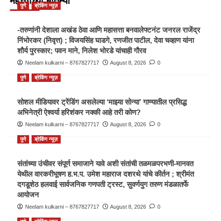
महत्त्वाच्या बातम्या
पुणे
ब्रेकिंग न्यूज़
-तरुणांनी देशाला अखंड ठेवा आणि महासत्ता बनवालेफ्टनंट जनरल राजेंद्र
निंभोरकर (निवृत्त) ; विजयसिंह घाडगे, रणजीत पाटील, देवा चव्हाण यांना
शौर्य पुरस्कार; पवन माने, निलेश भोरडे यांचाही गौरव
Neelam kulkarni – 8767827717
August 8, 2026
0
पुणे
ब्रेकिंग न्यूज़
सोशल मीडियावर ट्रेंडिंग असलेल्या ‘माझ्या सोन्या’ गाण्यातील प्रसिद्ध
अभिनेत्री ऐश्वर्या हरिशंकर नक्की आहे तरी कोण?
Neelam kulkarni – 8767827717
August 8, 2026
0
पुणे
ब्रेकिंग न्यूज़
संतांच्या उंचीवर संपूर्ण समाजाने यावे अशी संतांची तळमळपरभणी-मानवत
येथील वारकरीभूषण ह.भ.प. उमेश महाराज दशरथे यांचे कीर्तन ; श्रीमंत
दगडूशेठ हलवाई सार्वजनिक गणपती ट्रस्ट, सुवर्णयुग तरुण मंडळातर्फे
आयोजन
Neelam kulkarni – 8767827717
August 8, 2026
0