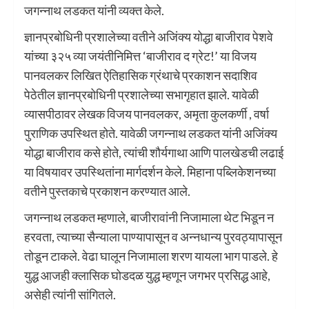
जगन्नाथ लडकत यांनी व्यक्त केले.
ज्ञानप्रबोधिनी प्रशालेच्या वतीने अजिंक्य योद्धा बाजीराव पेशवे
यांच्या ३२५ व्या जयंतीनिमित्त ‘बाजीराव द ग्रेट!’ या विजय
पानवलकर लिखित ऐतिहासिक ग्रंथाचे प्रकाशन सदाशिव
पेठेतील ज्ञानप्रबोधिनी प्रशालेच्या सभागृहात झाले. यावेळी
व्यासपीठावर लेखक विजय पानवलकर, अमृता कुलकर्णी , वर्षा
पुराणिक उपस्थित होते. यावेळी जगन्नाथ लडकत यांनी अजिंक्य
योद्धा बाजीराव कसे होते, त्यांची शौर्यगाथा आणि पालखेडची लढाई
या विषयावर उपस्थितांना मार्गदर्शन केले. मिहाना पब्लिकेशनच्या
वतीने पुस्तकाचे प्रकाशन करण्यात आले.
जगन्नाथ लडकत म्हणाले, बाजीरावांनी निजामाला थेट भिडून न
हरवता, त्याच्या सैन्याला पाण्यापासून व अन्नधान्य पुरवठ्यापासून
तोडून टाकले. वेढा घालून निजामाला शरण यायला भाग पाडले. हे
युद्ध आजही क्लासिक घोडदळ युद्ध म्हणून जगभर प्रसिद्ध आहे,
असेही त्यांनी सांगितले.