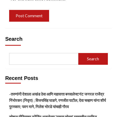
Search
Search
Recent Posts
-तरुणांनी देशाला अखंड ठेवा आणि महासत्ता बनवालेफ्टनंट जनरल राजेंद्र
निंभोरकर (निवृत्त) ; विजयसिंह घाडगे, रणजीत पाटील, देवा चव्हाण यांना शौर्य
पुरस्कार; पवन माने, निलेश भोरडे यांचाही गौरव
सोशल मीडियावर ट्रेंडिंग असलेल्या ‘माझ्या सोन्या’ गाण्यातील प्रसिद्ध