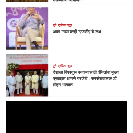
पुणे
ब्रेकिंग न्यूज़
आता ‘मद्या’वरही ‘एफडीए’चे लक्ष
पुणे
ब्रेकिंग न्यूज़
देशाला विश्वगुरू बनवण्यासाठी वंचितांना मुख्य
प्रवाहात आणणे गरजेचे : सरसंघचालक डाॅ.
मोहन भागवत