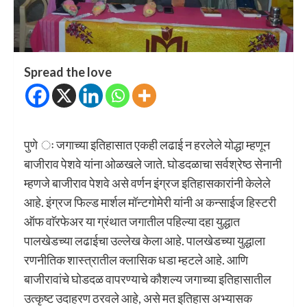
Spread the love
पुणे ः जगाच्या इतिहासात एकही लढाई न हरलेले योद्धा म्हणून
बाजीराव पेशवे यांना ओळखले जाते. घोडदळाचा सर्वश्रेष्ठ सेनानी
म्हणजे बाजीराव पेशवे असे वर्णन इंग्रज इतिहासकारांनी केलेले
आहे. इंग्रज फिल्ड मार्शल मॉन्टगोमेरी यांनी अ कन्साईज हिस्टरी
ऑफ वाॅरफेअर या ग्रंथात जगातील पहिल्या दहा युद्धात
पालखेडच्या लढाईचा उल्लेख केला आहे. पालखेडच्या युद्धाला
रणनीतिक शास्त्रातील क्लासिक धडा म्हटले आहे. आणि
बाजीरावांचे घोडदळ वापरण्याचे कौशल्य जगाच्या इतिहासातील
उत्कृष्ट उदाहरण ठरवले आहे, असे मत इतिहास अभ्यासक