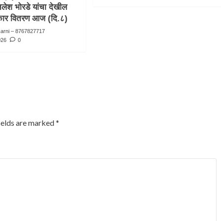
िलेश भोरडे यांचा देखील
स्कार वितरण आज (दि.८)
karni – 8767827717
026
0
ields are marked
*