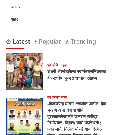
व्यापार
शहर
Latest
Popular
Trending
पुणे
ब्रेकिंग न्यूज़
शंभरी ओलांडलेल्या स्वातंत्र्यसैनिकाच्या
वीरपत्नीचा पुण्यात सन्मान सोहळा
पुणे
ब्रेकिंग न्यूज़
-विजयसिंह घाडगे, रणजीत पाटील, देवा
चव्हाण यांना यंदाचा शौर्य
पुरस्कारलेफ्टनंट जनरल राजेंद्र
निंभोरकर (निवृत्त) यांची उपस्थिती ;
पवन माने, निलेश भोरडे यांचा देखील