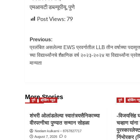
एमआयटी डब्ल्यूपीयू, पुणे
Post Views:
79
Previous:
प्रलंबित असलेल्या EWS प्रवर्गातील LLB तीन वर्षाच्या पदव्युत्
च्या विद्यार्थ्यांनचे शैक्षणिक वर्ष २०२३-२०२४ या विद्यार्थ्यांना प्रवे
मान्यता
More Stories
पुणे
ब्रेकिंग न्यूज़
पुणे
ब्रेकिंग न्य
शंभरी ओलांडलेल्या स्वातंत्र्यसैनिकाच्या
-विजयसिंह घ
वीरपत्नीचा पुण्यात सन्मान सोहळा
चव्हाण यांना 
पुरस्कारलेफ्
Neelam kulkarni – 8767827717
निंभोरकर (नि
August 7, 2026
0