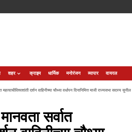
ल
शहर
क्राइम
धार्मिक
मनोरंजन
व्यापार
वायरल
महत्वाचीविश्वशांती दर्शन वाहिनीच्या चौथ्या वर्धापन दिनानिमित्त माजी राज्यसभा सदस्य सुनील श
मानवता सर्वात