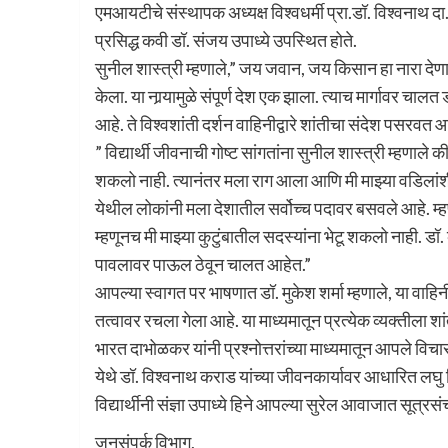
एमआयटीचे संस्थापक अध्यक्ष विश्वधर्मी प्रा.डॉ. विश्वनाथ दा
प्रसिद्ध कवी डॉ. संजय उपाध्ये उपस्थित होते.
सुनील शास्त्री म्हणाले,” जय जवान, जय किसान हा नारा देणार
केला. या नार्‍यामुळे संपूर्ण देश एक झाला. त्याच मार्गावर च
आहे. ते विश्वशांती दर्शन वाहिनीद्वारे शांतीचा संदेश पसरवत 
” विद्यार्थी जीवनाची गोष्ट सांगतांना सुनील शास्त्री म्हणाले
शकलो नाही. त्यानंतर मला राग आला आणि मी माझ्या वडिलांशी त
येथील लोकांनी मला देशातील सर्वोच्च पदावर बसवले आहे. म्हणून
म्हणूनच मी माझ्या कुटुंबातील सदस्यांना भेटू शकलो नाही. डॉ
पावलावर पाऊल ठेवून चालत आहेत.”
आपल्या स्वागत पर भाषणात डॉ. मुकेश शर्मा म्हणाले, या वाह
तत्वावर रचला गेला आहे. या माध्यमातून प्रत्येक व्यक्तीला
भारत दाभोळकर यांनी प्रश्नोत्तरांच्या माध्यमातून आपले विचार 
येथे डॉ. विश्वनाथ कराड यांच्या जीवनकार्यावर आधारित लघ
विद्यार्थीनी संज्ञा उपाध्ये हिने आपल्या सुरेल आवाजात सूत्र
जनसंपर्क विभाग,