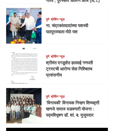
गौरव ; पुरस्कार वितरण आज (दि.८)
पुणे
ब्रेकिंग न्यूज़
ना. चंद्रकांतदादांच्या यशस्वी
पाठपुराव्याला मोठे यश
पुणे
ब्रेकिंग न्यूज़
श्रीमंत दगडूशेठ हलवाई गणपती
ट्रस्टची आरोग्य सेवा निश्चितच
प्रशंसनीय
पुणे
ब्रेकिंग न्यूज़
‘विनायकी’ विनायक निम्हण शिष्यवृत्ती
म्हणजे समाज घडवणारी योजना :
पद्मविभूषण डॉ. शां. ब. मुजुमदार