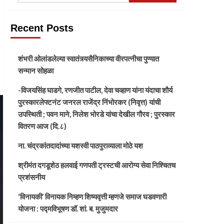
Recent Posts
शंभरी ओलांडलेल्या स्वातंत्र्यसैनिकाच्या वीरपत्नीचा पुण्यात
सन्मान सोहळा
-विजयसिंह घाडगे, रणजीत पाटील, देवा चव्हाण यांना यंदाचा शौर्य
पुरस्कारलेफ्टनंट जनरल राजेंद्र निंभोरकर (निवृत्त) यांची
उपस्थिती ; पवन माने, निलेश भोरडे यांचा देखील गौरव ; पुरस्कार
वितरण आज (दि.८)
ना. चंद्रकांतदादांच्या यशस्वी पाठपुराव्याला मोठे यश
श्रीमंत दगडूशेठ हलवाई गणपती ट्रस्टची आरोग्य सेवा निश्चितच
प्रशंसनीय
‘विनायकी’ विनायक निम्हण शिष्यवृत्ती म्हणजे समाज घडवणारी
योजना : पद्मविभूषण डॉ. शां. ब. मुजुमदार