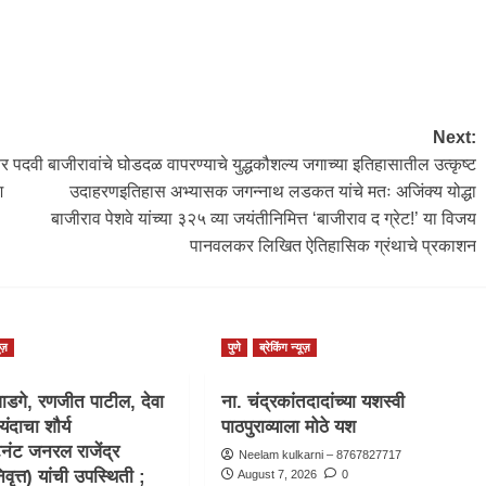
Next:
तर पदवी
बाजीरावांचे घोडदळ वापरण्याचे युद्धकौशल्य जगाच्या इतिहासातील उत्कृष्ट
श
उदाहरणइतिहास अभ्यासक जगन्नाथ लडकत यांचे मतः अजिंक्य योद्धा
बाजीराव पेशवे यांच्या ३२५ व्या जयंतीनिमित्त ‘बाजीराव द ग्रेट!’ या विजय
पानवलकर लिखित ऐतिहासिक ग्रंथाचे प्रकाशन
ूज़
पुणे
ब्रेकिंग न्यूज़
ाडगे, रणजीत पाटील, देवा
ना. चंद्रकांतदादांच्या यशस्वी
यंदाचा शौर्य
पाठपुराव्याला मोठे यश
टनंट जनरल राजेंद्र
Neelam kulkarni – 8767827717
वृत्त) यांची उपस्थिती ;
August 7, 2026
0