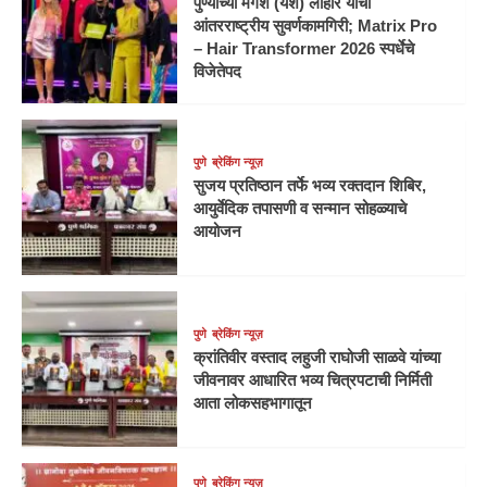
पुण्याच्या मंगेश (यश) लोहोर याची
आंतरराष्ट्रीय सुवर्णकामगिरी; Matrix Pro
– Hair Transformer 2026 स्पर्धेचे
विजेतेपद
पुणे
ब्रेकिंग न्यूज़
सुजय प्रतिष्ठान तर्फे भव्य रक्तदान शिबिर,
आयुर्वेदिक तपासणी व सन्मान सोहळ्याचे
आयोजन
पुणे
ब्रेकिंग न्यूज़
क्रांतिवीर वस्ताद लहुजी राघोजी साळवे यांच्या
जीवनावर आधारित भव्य चित्रपटाची निर्मिती
आता लोकसहभागातून
पुणे
ब्रेकिंग न्यूज़