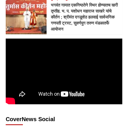
भगवंत नामात एकनिष्ठतेने स्थिर होण्यातच खरी
तृप्तीह. भ. प. यशोधन महाराज साखरे यांचे
कीर्तन ; श्रीमंत दगडूशेठ हलवाई सार्वजनिक
गणपती ट्रस्ट, सुवर्णयुग तरुण मंडळातर्फे
आयोजन
CoverNews Social