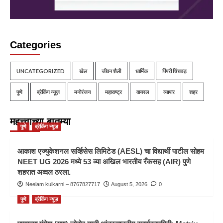
Categories
UNCATEGORIZED
खेल
जीवन शैली
धार्मिक
पिंपरी चिंचवड़
पुणे
ब्रेकिंग न्यूज़
मनोरंजन
महाराष्ट्र
वायरल
व्यापार
शहर
महत्त्वाच्या बातम्या
पुणे
ब्रेकिंग न्यूज़
आकाश एज्युकेशनल सर्व्हिसेस लिमिटेड (AESL) चा विद्यार्थी पाटील सोहम
NEET UG 2026 मध्ये 53 व्या अखिल भारतीय रँकसह (AIR) पुणे
शहरात अव्वल ठरला.
Neelam kulkarni – 8767827717
August 5, 2026
0
पुणे
ब्रेकिंग न्यूज़