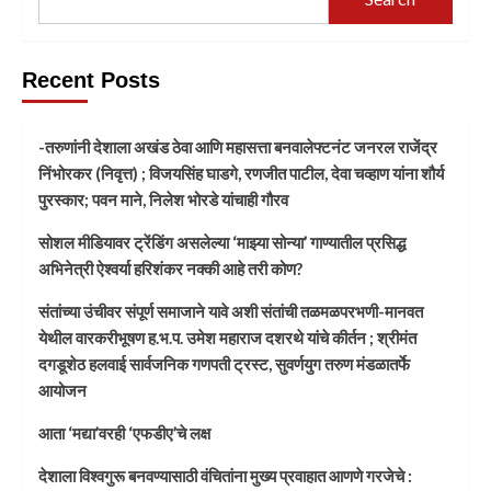
Recent Posts
-तरुणांनी देशाला अखंड ठेवा आणि महासत्ता बनवालेफ्टनंट जनरल राजेंद्र
निंभोरकर (निवृत्त) ; विजयसिंह घाडगे, रणजीत पाटील, देवा चव्हाण यांना शौर्य
पुरस्कार; पवन माने, निलेश भोरडे यांचाही गौरव
सोशल मीडियावर ट्रेंडिंग असलेल्या ‘माझ्या सोन्या’ गाण्यातील प्रसिद्ध
अभिनेत्री ऐश्वर्या हरिशंकर नक्की आहे तरी कोण?
संतांच्या उंचीवर संपूर्ण समाजाने यावे अशी संतांची तळमळपरभणी-मानवत
येथील वारकरीभूषण ह.भ.प. उमेश महाराज दशरथे यांचे कीर्तन ; श्रीमंत
दगडूशेठ हलवाई सार्वजनिक गणपती ट्रस्ट, सुवर्णयुग तरुण मंडळातर्फे
आयोजन
आता ‘मद्या’वरही ‘एफडीए’चे लक्ष
देशाला विश्वगुरू बनवण्यासाठी वंचितांना मुख्य प्रवाहात आणणे गरजेचे :