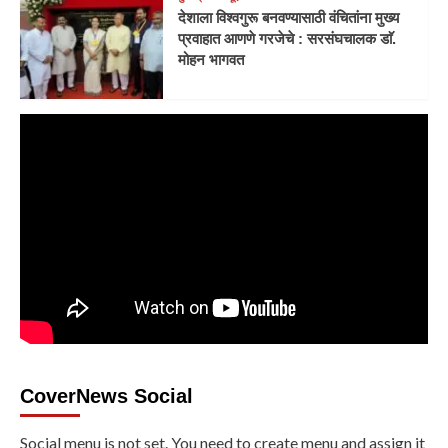
देशाला विश्वगुरू बनवण्यासाठी वंचितांना मुख्य
प्रवाहात आणणे गरजेचे : सरसंघचालक डाॅ.
मोहन भागवत
CoverNews Social
Social menu is not set. You need to create menu and assign it