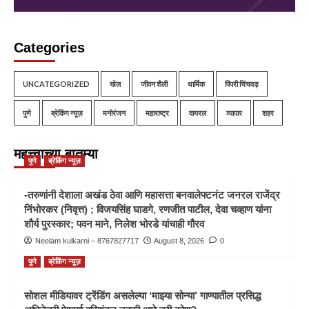
Categories
UNCATEGORIZED
खेल
जीवन शैली
धार्मिक
पिंपरी चिंचवड़
पुणे
ब्रेकिंग न्यूज़
मनोरंजन
महाराष्ट्र
वायरल
व्यापार
शहर
महत्त्वाच्या बातम्या
पुणे
ब्रेकिंग न्यूज़
-तरुणांनी देशाला अखंड ठेवा आणि महासत्ता बनवालेफ्टनंट जनरल राजेंद्र
निंभोरकर (निवृत्त) ; विजयसिंह घाडगे, रणजीत पाटील, देवा चव्हाण यांना
शौर्य पुरस्कार; पवन माने, निलेश भोरडे यांचाही गौरव
Neelam kulkarni – 8767827717
August 8, 2026
0
पुणे
ब्रेकिंग न्यूज़
सोशल मीडियावर ट्रेंडिंग असलेल्या ‘माझ्या सोन्या’ गाण्यातील प्रसिद्ध