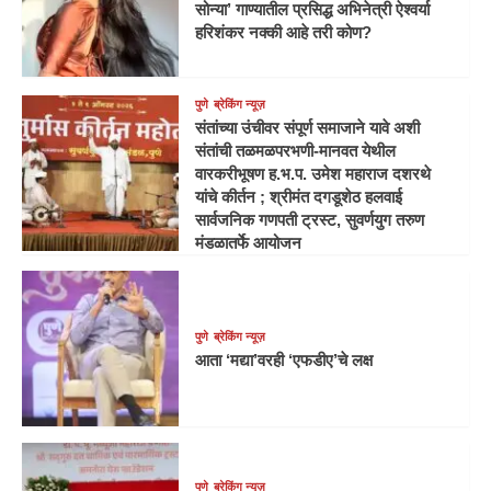
सोन्या’ गाण्यातील प्रसिद्ध अभिनेत्री ऐश्वर्या
हरिशंकर नक्की आहे तरी कोण?
पुणे
ब्रेकिंग न्यूज़
संतांच्या उंचीवर संपूर्ण समाजाने यावे अशी
संतांची तळमळपरभणी-मानवत येथील
वारकरीभूषण ह.भ.प. उमेश महाराज दशरथे
यांचे कीर्तन ; श्रीमंत दगडूशेठ हलवाई
सार्वजनिक गणपती ट्रस्ट, सुवर्णयुग तरुण
मंडळातर्फे आयोजन
पुणे
ब्रेकिंग न्यूज़
आता ‘मद्या’वरही ‘एफडीए’चे लक्ष
पुणे
ब्रेकिंग न्यूज़