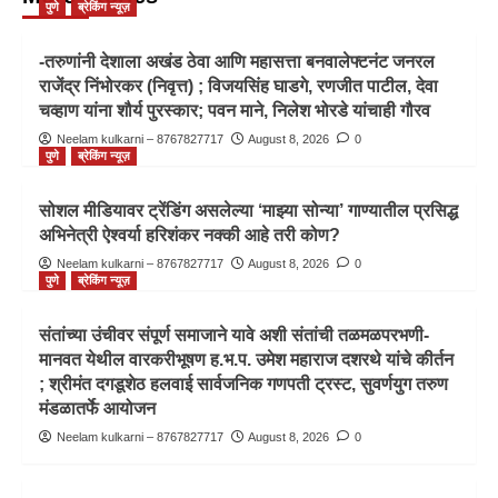
पुणे
ब्रेकिंग न्यूज़
-तरुणांनी देशाला अखंड ठेवा आणि महासत्ता बनवालेफ्टनंट जनरल
राजेंद्र निंभोरकर (निवृत्त) ; विजयसिंह घाडगे, रणजीत पाटील, देवा
चव्हाण यांना शौर्य पुरस्कार; पवन माने, निलेश भोरडे यांचाही गौरव
Neelam kulkarni – 8767827717
August 8, 2026
0
पुणे
ब्रेकिंग न्यूज़
सोशल मीडियावर ट्रेंडिंग असलेल्या ‘माझ्या सोन्या’ गाण्यातील प्रसिद्ध
अभिनेत्री ऐश्वर्या हरिशंकर नक्की आहे तरी कोण?
Neelam kulkarni – 8767827717
August 8, 2026
0
पुणे
ब्रेकिंग न्यूज़
संतांच्या उंचीवर संपूर्ण समाजाने यावे अशी संतांची तळमळपरभणी-
मानवत येथील वारकरीभूषण ह.भ.प. उमेश महाराज दशरथे यांचे कीर्तन
; श्रीमंत दगडूशेठ हलवाई सार्वजनिक गणपती ट्रस्ट, सुवर्णयुग तरुण
मंडळातर्फे आयोजन
Neelam kulkarni – 8767827717
August 8, 2026
0