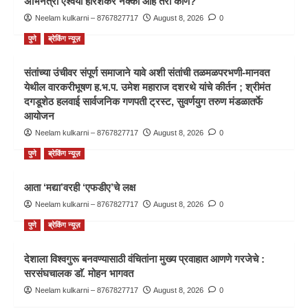
अभिनेत्री ऐश्वर्या हरिशंकर नक्की आहे तरी कोण?
Neelam kulkarni – 8767827717
August 8, 2026
0
पुणे
ब्रेकिंग न्यूज़
संतांच्या उंचीवर संपूर्ण समाजाने यावे अशी संतांची तळमळपरभणी-मानवत
येथील वारकरीभूषण ह.भ.प. उमेश महाराज दशरथे यांचे कीर्तन ; श्रीमंत
दगडूशेठ हलवाई सार्वजनिक गणपती ट्रस्ट, सुवर्णयुग तरुण मंडळातर्फे
आयोजन
Neelam kulkarni – 8767827717
August 8, 2026
0
पुणे
ब्रेकिंग न्यूज़
आता ‘मद्या’वरही ‘एफडीए’चे लक्ष
Neelam kulkarni – 8767827717
August 8, 2026
0
पुणे
ब्रेकिंग न्यूज़
देशाला विश्वगुरू बनवण्यासाठी वंचितांना मुख्य प्रवाहात आणणे गरजेचे :
सरसंघचालक डाॅ. मोहन भागवत
Neelam kulkarni – 8767827717
August 8, 2026
0