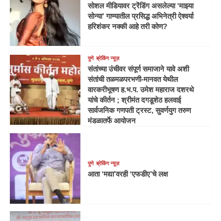
सोशल मीडियावर ट्रेंडिंग असलेल्या ‘माझ्या
सोन्या’ गाण्यातील प्रसिद्ध अभिनेत्री ऐश्वर्या
हरिशंकर नक्की आहे तरी कोण?
पुणे
ब्रेकिंग न्यूज़
संतांच्या उंचीवर संपूर्ण समाजाने यावे अशी
संतांची तळमळपरभणी-मानवत येथील
वारकरीभूषण ह.भ.प. उमेश महाराज दशरथे
यांचे कीर्तन ; श्रीमंत दगडूशेठ हलवाई
सार्वजनिक गणपती ट्रस्ट, सुवर्णयुग तरुण
मंडळातर्फे आयोजन
पुणे
ब्रेकिंग न्यूज़
आता ‘मद्या’वरही ‘एफडीए’चे लक्ष