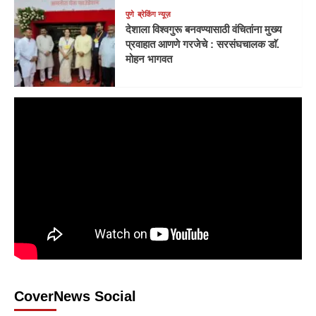
पुणे
ब्रेकिंग न्यूज़
देशाला विश्वगुरू बनवण्यासाठी वंचितांना मुख्य
प्रवाहात आणणे गरजेचे : सरसंघचालक डाॅ.
मोहन भागवत
CoverNews Social