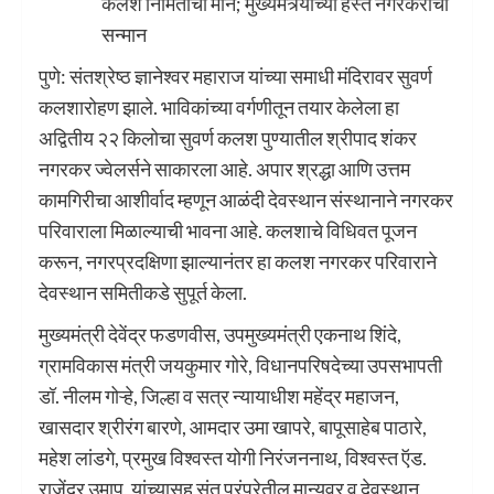
कलश निर्मितीचा मान; मुख्यमंत्र्यांच्या हस्ते नगरकरांचा
सन्मान
पुणे: संतश्रेष्ठ ज्ञानेश्वर महाराज यांच्या समाधी मंदिरावर सुवर्ण
कलशारोहण झाले. भाविकांच्या वर्गणीतून तयार केलेला हा
अद्वितीय २२ किलोचा सुवर्ण कलश पुण्यातील श्रीपाद शंकर
नगरकर ज्वेलर्सने साकारला आहे. अपार श्रद्धा आणि उत्तम
कामगिरीचा आशीर्वाद म्हणून आळंदी देवस्थान संस्थानाने नगरकर
परिवाराला मिळाल्याची भावना आहे. कलशाचे विधिवत पूजन
करून, नगरप्रदक्षिणा झाल्यानंतर हा कलश नगरकर परिवाराने
देवस्थान समितीकडे सुपूर्त केला.
मुख्यमंत्री देवेंद्र फडणवीस, उपमुख्यमंत्री एकनाथ शिंदे,
ग्रामविकास मंत्री जयकुमार गोरे, विधानपरिषदेच्या उपसभापती
डॉ. नीलम गोऱ्हे, जिल्हा व सत्र न्यायाधीश महेंद्र महाजन,
खासदार श्रीरंग बारणे, आमदार उमा खापरे, बापूसाहेब पाठारे,
महेश लांडगे, प्रमुख विश्वस्त योगी निरंजननाथ, विश्वस्त ऍड.
राजेंद्र उमाप, यांच्यासह संत परंपरेतील मान्यवर व देवस्थान