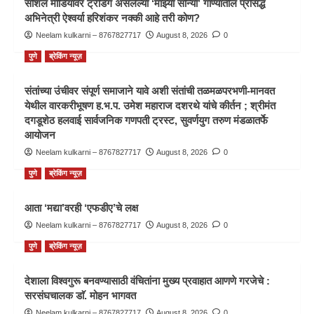
सोशल मीडियावर ट्रेंडिंग असलेल्या ‘माझ्या सोन्या’ गाण्यातील प्रसिद्ध
अभिनेत्री ऐश्वर्या हरिशंकर नक्की आहे तरी कोण?
Neelam kulkarni – 8767827717
August 8, 2026
0
पुणे
ब्रेकिंग न्यूज़
संतांच्या उंचीवर संपूर्ण समाजाने यावे अशी संतांची तळमळपरभणी-मानवत
येथील वारकरीभूषण ह.भ.प. उमेश महाराज दशरथे यांचे कीर्तन ; श्रीमंत
दगडूशेठ हलवाई सार्वजनिक गणपती ट्रस्ट, सुवर्णयुग तरुण मंडळातर्फे
आयोजन
Neelam kulkarni – 8767827717
August 8, 2026
0
पुणे
ब्रेकिंग न्यूज़
आता ‘मद्या’वरही ‘एफडीए’चे लक्ष
Neelam kulkarni – 8767827717
August 8, 2026
0
पुणे
ब्रेकिंग न्यूज़
देशाला विश्वगुरू बनवण्यासाठी वंचितांना मुख्य प्रवाहात आणणे गरजेचे :
सरसंघचालक डाॅ. मोहन भागवत
Neelam kulkarni – 8767827717
August 8, 2026
0