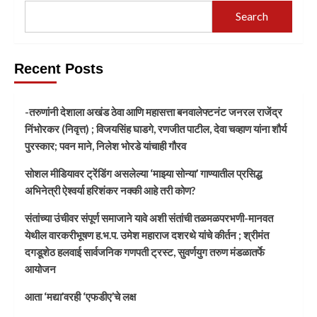
Search
Recent Posts
-तरुणांनी देशाला अखंड ठेवा आणि महासत्ता बनवालेफ्टनंट जनरल राजेंद्र
निंभोरकर (निवृत्त) ; विजयसिंह घाडगे, रणजीत पाटील, देवा चव्हाण यांना शौर्य
पुरस्कार; पवन माने, निलेश भोरडे यांचाही गौरव
सोशल मीडियावर ट्रेंडिंग असलेल्या ‘माझ्या सोन्या’ गाण्यातील प्रसिद्ध
अभिनेत्री ऐश्वर्या हरिशंकर नक्की आहे तरी कोण?
संतांच्या उंचीवर संपूर्ण समाजाने यावे अशी संतांची तळमळपरभणी-मानवत
येथील वारकरीभूषण ह.भ.प. उमेश महाराज दशरथे यांचे कीर्तन ; श्रीमंत
दगडूशेठ हलवाई सार्वजनिक गणपती ट्रस्ट, सुवर्णयुग तरुण मंडळातर्फे
आयोजन
आता ‘मद्या’वरही ‘एफडीए’चे लक्ष