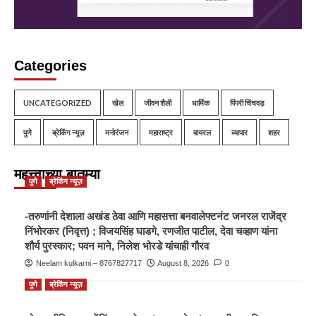
Categories
UNCATEGORIZED
खेल
जीवन शैली
धार्मिक
पिंपरी चिंचवड़
पुणे
ब्रेकिंग न्यूज़
मनोरंजन
महाराष्ट्र
वायरल
व्यापार
शहर
महत्त्वाच्या बातम्या
पुणे
ब्रेकिंग न्यूज़
-तरुणांनी देशाला अखंड ठेवा आणि महासत्ता बनवालेफ्टनंट जनरल राजेंद्र
निंभोरकर (निवृत्त) ; विजयसिंह घाडगे, रणजीत पाटील, देवा चव्हाण यांना
शौर्य पुरस्कार; पवन माने, निलेश भोरडे यांचाही गौरव
Neelam kulkarni – 8767827717
August 8, 2026
0
पुणे
ब्रेकिंग न्यूज़