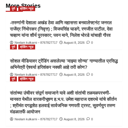
More Stories
पुणे
ब्रेकिंग न्यूज़
-तरुणांनी देशाला अखंड ठेवा आणि महासत्ता बनवालेफ्टनंट जनरल
राजेंद्र निंभोरकर (निवृत्त) ; विजयसिंह घाडगे, रणजीत पाटील, देवा
चव्हाण यांना शौर्य पुरस्कार; पवन माने, निलेश भोरडे यांचाही गौरव
Neelam kulkarni – 8767827717
August 8, 2026
0
पुणे
ब्रेकिंग न्यूज़
सोशल मीडियावर ट्रेंडिंग असलेल्या ‘माझ्या सोन्या’ गाण्यातील प्रसिद्ध
अभिनेत्री ऐश्वर्या हरिशंकर नक्की आहे तरी कोण?
Neelam kulkarni – 8767827717
August 8, 2026
0
पुणे
ब्रेकिंग न्यूज़
संतांच्या उंचीवर संपूर्ण समाजाने यावे अशी संतांची तळमळपरभणी-
मानवत येथील वारकरीभूषण ह.भ.प. उमेश महाराज दशरथे यांचे कीर्तन
; श्रीमंत दगडूशेठ हलवाई सार्वजनिक गणपती ट्रस्ट, सुवर्णयुग तरुण
मंडळातर्फे आयोजन
Neelam kulkarni – 8767827717
August 8, 2026
0