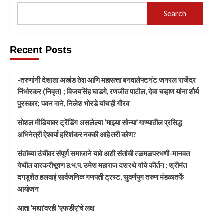
Search
Recent Posts
-तरुणांनी देशाला अखंड ठेवा आणि महासत्ता बनवालेफ्टनंट जनरल राजेंद्र
निंभोरकर (निवृत्त) ; विजयसिंह घाडगे, रणजीत पाटील, देवा चव्हाण यांना शौर्य
पुरस्कार; पवन माने, निलेश भोरडे यांचाही गौरव
सोशल मीडियावर ट्रेंडिंग असलेल्या ‘माझ्या सोन्या’ गाण्यातील प्रसिद्ध
अभिनेत्री ऐश्वर्या हरिशंकर नक्की आहे तरी कोण?
संतांच्या उंचीवर संपूर्ण समाजाने यावे अशी संतांची तळमळपरभणी-मानवत
येथील वारकरीभूषण ह.भ.प. उमेश महाराज दशरथे यांचे कीर्तन ; श्रीमंत
दगडूशेठ हलवाई सार्वजनिक गणपती ट्रस्ट, सुवर्णयुग तरुण मंडळातर्फे
आयोजन
आता ‘मद्या’वरही ‘एफडीए’चे लक्ष