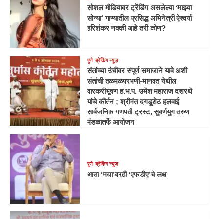
सोशल मीडियावर ट्रेंडिंग असलेल्या ‘माझ्या
सोन्या’ गाण्यातील प्रसिद्ध अभिनेत्री ऐश्वर्या
हरिशंकर नक्की आहे तरी कोण?
पुणे
ब्रेकिंग न्यूज़
संतांच्या उंचीवर संपूर्ण समाजाने यावे अशी
संतांची तळमळपरभणी-मानवत येथील
वारकरीभूषण ह.भ.प. उमेश महाराज दशरथे
यांचे कीर्तन ; श्रीमंत दगडूशेठ हलवाई
सार्वजनिक गणपती ट्रस्ट, सुवर्णयुग तरुण
मंडळातर्फे आयोजन
पुणे
ब्रेकिंग न्यूज़
आता ‘मद्या’वरही ‘एफडीए’चे लक्ष