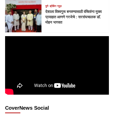
पुणे
ब्रेकिंग न्यूज़
देशाला विश्वगुरू बनवण्यासाठी वंचितांना मुख्य
प्रवाहात आणणे गरजेचे : सरसंघचालक डाॅ.
मोहन भागवत
CoverNews Social