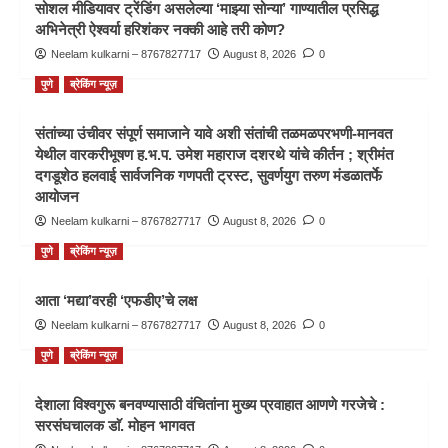
सोशल मीडियावर ट्रेंडिंग असलेल्या ‘माझ्या सोन्या’ गाण्यातील प्रसिद्ध
अभिनेत्री ऐश्वर्या हरिशंकर नक्की आहे तरी कोण?
Neelam kulkarni – 8767827717
August 8, 2026
0
पुणे
ब्रेकिंग न्यूज़
संतांच्या उंचीवर संपूर्ण समाजाने यावे अशी संतांची तळमळपरभणी-मानवत
येथील वारकरीभूषण ह.भ.प. उमेश महाराज दशरथे यांचे कीर्तन ; श्रीमंत
दगडूशेठ हलवाई सार्वजनिक गणपती ट्रस्ट, सुवर्णयुग तरुण मंडळातर्फे
आयोजन
Neelam kulkarni – 8767827717
August 8, 2026
0
पुणे
ब्रेकिंग न्यूज़
आता ‘मद्या’वरही ‘एफडीए’चे लक्ष
Neelam kulkarni – 8767827717
August 8, 2026
0
पुणे
ब्रेकिंग न्यूज़
देशाला विश्वगुरू बनवण्यासाठी वंचितांना मुख्य प्रवाहात आणणे गरजेचे :
सरसंघचालक डाॅ. मोहन भागवत