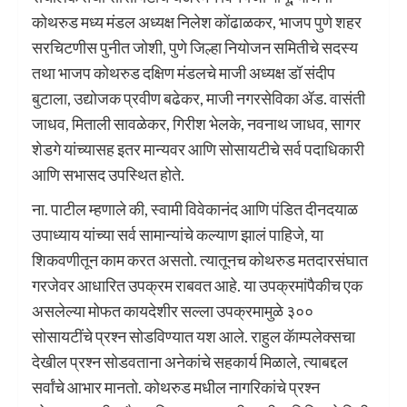
कोथरुड मध्य मंडल अध्यक्ष निलेश कोंढाळकर, भाजप पुणे शहर
सरचिटणीस पुनीत जोशी, पुणे जिल्हा नियोजन समितीचे सदस्य
तथा भाजप कोथरुड दक्षिण मंडलचे माजी अध्यक्ष डॉ संदीप
बुटाला, उद्योजक प्रवीण बढेकर, माजी नगरसेविका ॲड. वासंती
जाधव, मिताली सावळेकर, गिरीश भेलके, नवनाथ जाधव, सागर
शेडगे यांच्यासह इतर मान्यवर आणि सोसायटीचे सर्व पदाधिकारी
आणि सभासद उपस्थित होते.
ना. पाटील म्हणाले की, स्वामी विवेकानंद आणि पंडित दीनदयाळ
उपाध्याय यांच्या सर्व सामान्यांचे कल्याण झालं पाहिजे, या
शिकवणीतून काम करत असतो. त्यातूनच कोथरुड मतदारसंघात
गरजेवर आधारित उपक्रम राबवत आहे. या उपक्रमांपैकीच एक
असलेल्या मोफत कायदेशीर सल्ला उपक्रमामुळे ३००
सोसायटींचे प्रश्न सोडविण्यात यश आले. राहुल कॅाम्पलेक्सचा
देखील प्रश्न सोडवताना अनेकांचे सहकार्य मिळाले, त्याबद्दल
सर्वांचे आभार मानतो. कोथरुड मधील नागरिकांचे प्रश्न