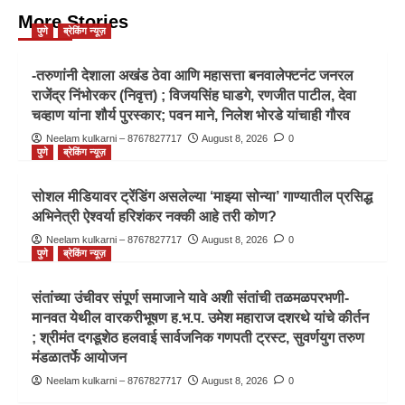
More Stories
पुणे
ब्रेकिंग न्यूज़
-तरुणांनी देशाला अखंड ठेवा आणि महासत्ता बनवालेफ्टनंट जनरल
राजेंद्र निंभोरकर (निवृत्त) ; विजयसिंह घाडगे, रणजीत पाटील, देवा
चव्हाण यांना शौर्य पुरस्कार; पवन माने, निलेश भोरडे यांचाही गौरव
Neelam kulkarni – 8767827717
August 8, 2026
0
पुणे
ब्रेकिंग न्यूज़
सोशल मीडियावर ट्रेंडिंग असलेल्या ‘माझ्या सोन्या’ गाण्यातील प्रसिद्ध
अभिनेत्री ऐश्वर्या हरिशंकर नक्की आहे तरी कोण?
Neelam kulkarni – 8767827717
August 8, 2026
0
पुणे
ब्रेकिंग न्यूज़
संतांच्या उंचीवर संपूर्ण समाजाने यावे अशी संतांची तळमळपरभणी-
मानवत येथील वारकरीभूषण ह.भ.प. उमेश महाराज दशरथे यांचे कीर्तन
; श्रीमंत दगडूशेठ हलवाई सार्वजनिक गणपती ट्रस्ट, सुवर्णयुग तरुण
मंडळातर्फे आयोजन
Neelam kulkarni – 8767827717
August 8, 2026
0