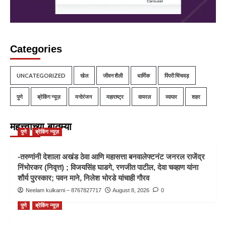
Categories
UNCATEGORIZED
खेल
जीवन शैली
धार्मिक
पिंपरी चिंचवड़
पुणे
ब्रेकिंग न्यूज़
मनोरंजन
महाराष्ट्र
वायरल
व्यापार
शहर
महत्त्वाच्या बातम्या
पुणे
ब्रेकिंग न्यूज़
-तरुणांनी देशाला अखंड ठेवा आणि महासत्ता बनवालेफ्टनंट जनरल राजेंद्र
निंभोरकर (निवृत्त) ; विजयसिंह घाडगे, रणजीत पाटील, देवा चव्हाण यांना
शौर्य पुरस्कार; पवन माने, निलेश भोरडे यांचाही गौरव
Neelam kulkarni – 8767827717
August 8, 2026
0
पुणे
ब्रेकिंग न्यूज़