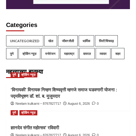
Categories
UNCATEGORIZED
खेल
जीवन शैली
धार्मिक
पिंपरी चिंचवड़
पुणे
ब्रेकिंग न्यूज़
मनोरंजन
महाराष्ट्र
वायरल
व्यापार
शहर
महत्त्वाच्या बातम्या
पुणे
ब्रेकिंग न्यूज़
‘विनायकी’ विनायक निम्हण शिष्यवृत्ती म्हणजे समाज घडवणारी योजना :
पद्मविभूषण डॉ. शां. ब. मुजुमदार
Neelam kulkarni – 8767827717
August 6, 2026
0
पुणे
ब्रेकिंग न्यूज़
ज्ञानदेव संगीत महोत्सव’ रविवारी
Neelam kulkarni – 8767827717
August 6, 2026
0