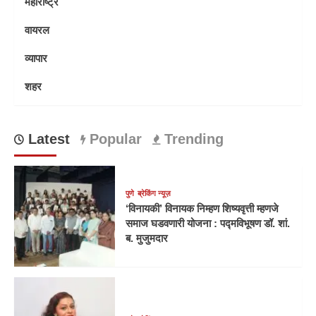
महाराष्ट्र
वायरल
व्यापार
शहर
Latest
Popular
Trending
पुणे
ब्रेकिंग न्यूज़
‘विनायकी’ विनायक निम्हण शिष्यवृत्ती म्हणजे
समाज घडवणारी योजना : पद्मविभूषण डॉ. शां.
ब. मुजुमदार