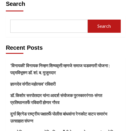
Search
Search
Recent Posts
‘विनायकी’ विनायक निम्हण शिष्यवृत्ती म्हणजे समाज घडवणारी योजना :
पद्मविभूषण डॉ. शां. ब. मुजुमदार
ज्ञानदेव संगीत महोत्सव’ रविवारी
डॉ. किशोर सरपोतदार यांना आदर्श संयोजक पुरस्काररंगत-संगत
प्रतिष्ठानतर्फे रविवारी होणार गौरव
दुर्गा ब्रिगेड राष्ट्रीय पक्षातर्फे पोलीस बांधवांना रेनकोट वाटप समारंभ
उत्साहात संपन्न