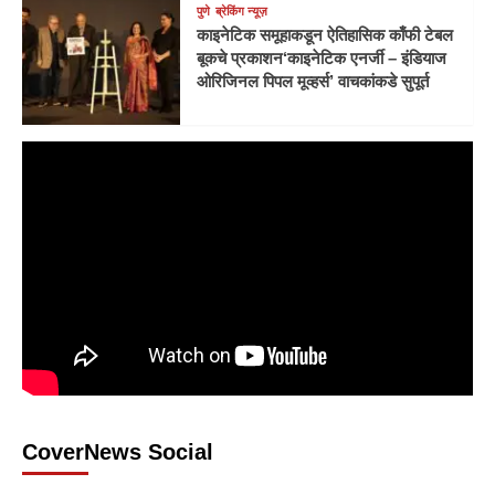
पुणे
ब्रेकिंग न्यूज़
काइनेटिक समूहाकडून ऐतिहासिक काँफी टेबल
बूकचे प्रकाशन‘काइनेटिक एनर्जी – इंडियाज
ओरिजिनल पिपल मूव्हर्स’ वाचकांकडे सुपूर्त
CoverNews Social