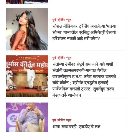
पुणे
ब्रेकिंग न्यूज़
सोशल मीडियावर ट्रेंडिंग असलेल्या ‘माझ्या
सोन्या’ गाण्यातील प्रसिद्ध अभिनेत्री ऐश्वर्या
हरिशंकर नक्की आहे तरी कोण?
पुणे
ब्रेकिंग न्यूज़
संतांच्या उंचीवर संपूर्ण समाजाने यावे अशी
संतांची तळमळपरभणी-मानवत येथील
वारकरीभूषण ह.भ.प. उमेश महाराज दशरथे
यांचे कीर्तन ; श्रीमंत दगडूशेठ हलवाई
सार्वजनिक गणपती ट्रस्ट, सुवर्णयुग तरुण
मंडळातर्फे आयोजन
पुणे
ब्रेकिंग न्यूज़
आता ‘मद्या’वरही ‘एफडीए’चे लक्ष