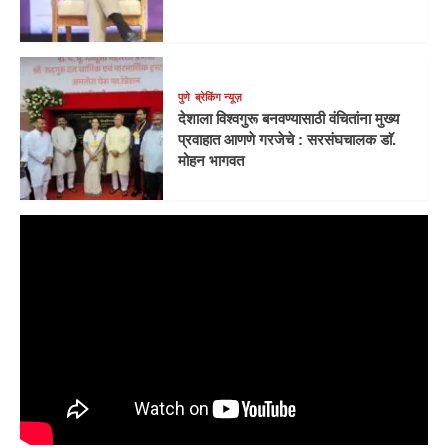
पुणे
ब्रेकिंग न्यूज़
देशाला विश्वगुरू बनवण्यासाठी वंचितांना मुख्य
प्रवाहात आणणे गरजेचे : सरसंघचालक डाॅ.
मोहन भागवत