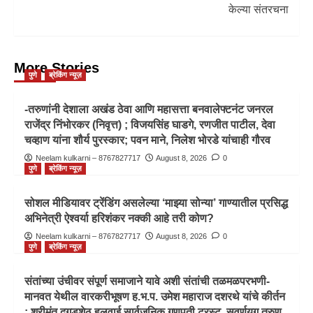
केल्या संतरचना
More Stories
पुणे
ब्रेकिंग न्यूज़
-तरुणांनी देशाला अखंड ठेवा आणि महासत्ता बनवालेफ्टनंट जनरल
राजेंद्र निंभोरकर (निवृत्त) ; विजयसिंह घाडगे, रणजीत पाटील, देवा
चव्हाण यांना शौर्य पुरस्कार; पवन माने, निलेश भोरडे यांचाही गौरव
Neelam kulkarni – 8767827717
August 8, 2026
0
पुणे
ब्रेकिंग न्यूज़
सोशल मीडियावर ट्रेंडिंग असलेल्या ‘माझ्या सोन्या’ गाण्यातील प्रसिद्ध
अभिनेत्री ऐश्वर्या हरिशंकर नक्की आहे तरी कोण?
Neelam kulkarni – 8767827717
August 8, 2026
0
पुणे
ब्रेकिंग न्यूज़
संतांच्या उंचीवर संपूर्ण समाजाने यावे अशी संतांची तळमळपरभणी-
मानवत येथील वारकरीभूषण ह.भ.प. उमेश महाराज दशरथे यांचे कीर्तन
; श्रीमंत दगडूशेठ हलवाई सार्वजनिक गणपती ट्रस्ट, सुवर्णयुग तरुण