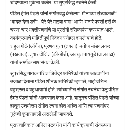
चांदण्याला भुकेला चकोर‌’ या सुप्रसिद्ध रचनेने केली.
पंडित हेमंत पेंडसे यांनी संगीतबद्ध केलेल्या ‌‘मौनाच्या संध्याकाळी‌’,
‌‘बादल देख डरी‌’, ‌‘येरे येरे माझ्या रामा‌’ आणि ‌‘मन रे परसी हरी के
चरण‌’ चार भक्तीरचनांचे या प्रसंगी रसिकार्पण करण्यात आले.
कार्यक्रमाचे माहितीपूर्ण निवेदन स्नेहल दामले यांचे होते.
राहुल गोळे (ऑर्गन), प्रणव गुरव (तबला), मनोज भांडवलकर
(पखवाज), तुषार दीक्षित (की-बोर्ड), अवधुत पायगुडे (तालवाद्य)
यांनी समर्पक साथसंगत केली.
सुप्रसिद्ध गायक पंडित जितेंद्र अभिषेकी यांच्या आठवणींना
उजाळा देताना पंडित शौनक अभिषेकी म्हणाले, माझे वडिल
बहुश्रुत व बहुआयामी होते. त्यांच्यातील संगीत रचनेचा पैलू पंडित
हेमंत पेंडसे यांनी आत्मसात केला आहे. यातूनच पंडित पेंडसे यांच्या
हातून उत्तमोत्तम संगीत रचना होत आहेत आणि त्या रचनांवर
गुरूंची कृपासावली असलेली जाणवते.
प्रास्ताविकात अनिल पटवर्धन यांनी कार्यक्रमाची संकल्पना