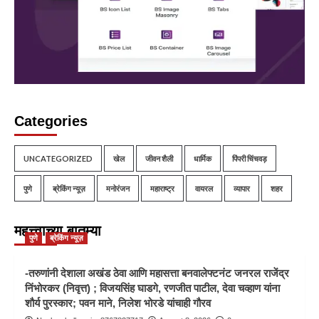
Categories
UNCATEGORIZED
खेल
जीवन शैली
धार्मिक
पिंपरी चिंचवड़
पुणे
ब्रेकिंग न्यूज़
मनोरंजन
महाराष्ट्र
वायरल
व्यापार
शहर
महत्त्वाच्या बातम्या
पुणे
ब्रेकिंग न्यूज़
-तरुणांनी देशाला अखंड ठेवा आणि महासत्ता बनवालेफ्टनंट जनरल राजेंद्र
निंभोरकर (निवृत्त) ; विजयसिंह घाडगे, रणजीत पाटील, देवा चव्हाण यांना
शौर्य पुरस्कार; पवन माने, निलेश भोरडे यांचाही गौरव