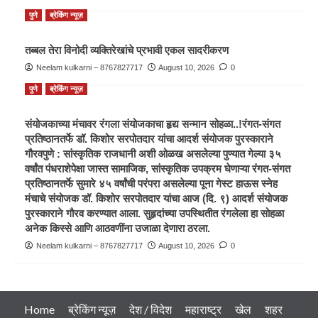
पुणे
ब्रेकिंग न्यूज़
तब्बल तेरा विनोदी व्यक्तिरेखांचे प्रभावी एकल सादरीकरण
Neelam kulkarni – 8767827717
August 10, 2026
0
पुणे
ब्रेकिंग न्यूज़
संयोजकाच्या मंचावर रंगला संयोजकाचा हृद्य सन्मान सोहळा..!रंगत-संगत
प्रतिष्ठानतर्फे डॉ. किशोर सरपोतदार यांचा आदर्श संयोजक पुरस्काराने
गौरवपुणे : सांस्कृतिक राजधानी अशी ओळख असलेल्या पुण्यात गेल्या ३५
वर्षांत पंधराशेपेक्षा जास्त सामाजिक, सांस्कृतिक उपक्रम घेणाऱ्या रंगत-संगत
प्रतिष्ठानतर्फे सुमारे ४५ वर्षांची परंपरा असलेल्या पूना गेस्ट हाऊस स्नेह
मंचाचे संयोजक डॉ. किशोर सरपोतदार यांचा आज (दि. ९) आदर्श संयोजक
पुरस्काराने गौरव करण्यात आला. सुहृदांच्या उपस्थितीत रंगलेला हा सोहळा
अनेक किस्से आणि आठवणींना उजाळा देणारा ठरला.
Neelam kulkarni – 8767827717
August 10, 2026
0
Home
ब्रेकिंग न्यूज़
देश / विदेश
महाराष्ट्र
खेल
शहर