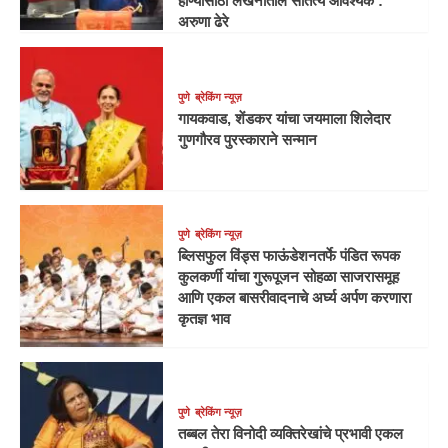
होण्यासाठी लेखनातील सातत्य आवश्यक :
अरुणा ढेरे
पुणे
ब्रेकिंग न्यूज़
गायकवाड, शेंडकर यांचा जयमाला शिलेदार
गुणगौरव पुरस्काराने सन्मान
पुणे
ब्रेकिंग न्यूज़
ब्लिसफुल विंड्स फाऊंडेशनतर्फे पंडित रूपक
कुलकर्णी यांचा गुरूपूजन सोहळा साजरासमूह
आणि एकल बासरीवादनाचे अर्घ्य अर्पण करणारा
कृतज्ञ भाव
पुणे
ब्रेकिंग न्यूज़
तब्बल तेरा विनोदी व्यक्तिरेखांचे प्रभावी एकल