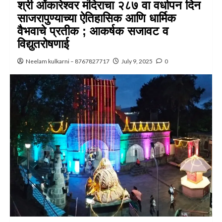
श्री ओंकारेश्वर मंदिराचा २८७ वा वर्धापन दिन
साजरापुण्याच्या ऐतिहासिक आणि धार्मिक
वैभवाचे प्रतीक ; आकर्षक सजावट व
विद्युतरोषणाई
Neelam kulkarni – 8767827717
July 9, 2025
0