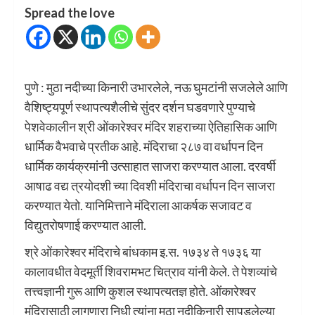
Spread the love
पुणे : मुठा नदीच्या किनारी उभारलेले, नऊ घुमटांनी सजलेले आणि
वैशिष्ट्यपूर्ण स्थापत्यशैलीचे सुंदर दर्शन घडवणारे पुण्याचे
पेशवेकालीन श्री ओंकारेश्वर मंदिर शहराच्या ऐतिहासिक आणि
धार्मिक वैभवाचे प्रतीक आहे. मंदिराचा २८७ वा वर्धापन दिन
धार्मिक कार्यक्रमांनी उत्साहात साजरा करण्यात आला. दरवर्षी
आषाढ वद्य त्रयोदशी च्या दिवशी मंदिराचा वर्धापन दिन साजरा
करण्यात येतो. यानिमित्ताने मंदिराला आकर्षक सजावट व
विद्युतरोषणाई करण्यात आली.
श्रे ओंकारेश्वर मंदिराचे बांधकाम इ.स. १७३४ ते १७३६ या
कालावधीत वेदमूर्ती शिवरामभट चित्राव यांनी केले. ते पेशव्यांचे
तत्त्वज्ञानी गुरू आणि कुशल स्थापत्यतज्ञ होते. ओंकारेश्वर
मंदिरासाठी लागणारा निधी त्यांना मुठा नदीकिनारी सापडलेल्या