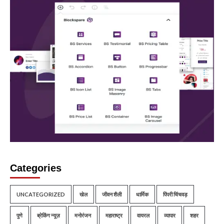
Categories
UNCATEGORIZED
खेल
जीवन शैली
धार्मिक
पिंपरी चिंचवड़
पुणे
ब्रेकिंग न्यूज़
मनोरंजन
महाराष्ट्र
वायरल
व्यापार
शहर