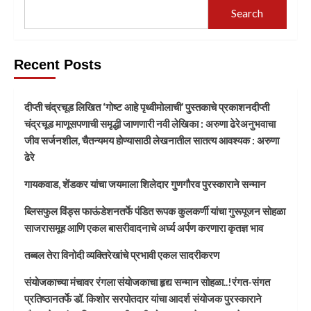
Search
Recent Posts
दीप्ती चंद्रचूड लिखित ‘गोष्ट आहे पृथ्वीमोलाची’ पुस्तकाचे प्रकाशनदीप्ती
चंद्रचूड माणूसपणाची समृद्धी जाणणारी नवी लेखिका : अरुणा ढेरेअनुभवाचा
जीव सर्जनशील, चैतन्यमय होण्यासाठी लेखनातील सातत्य आवश्यक : अरुणा
ढेरे
गायकवाड, शेंडकर यांचा जयमाला शिलेदार गुणगौरव पुरस्काराने सन्मान
ब्लिसफुल विंड्स फाऊंडेशनतर्फे पंडित रूपक कुलकर्णी यांचा गुरूपूजन सोहळा
साजरासमूह आणि एकल बासरीवादनाचे अर्घ्य अर्पण करणारा कृतज्ञ भाव
तब्बल तेरा विनोदी व्यक्तिरेखांचे प्रभावी एकल सादरीकरण
संयोजकाच्या मंचावर रंगला संयोजकाचा हृद्य सन्मान सोहळा..!रंगत-संगत
प्रतिष्ठानतर्फे डॉ. किशोर सरपोतदार यांचा आदर्श संयोजक पुरस्काराने