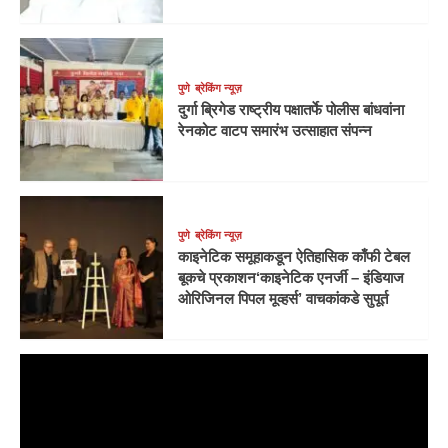
पुणे
ब्रेकिंग न्यूज़
दुर्गा ब्रिगेड राष्ट्रीय पक्षातर्फे पोलीस बांधवांना
रेनकोट वाटप समारंभ उत्साहात संपन्न
पुणे
ब्रेकिंग न्यूज़
काइनेटिक समूहाकडून ऐतिहासिक काँफी टेबल
बूकचे प्रकाशन‘काइनेटिक एनर्जी – इंडियाज
ओरिजिनल पिपल मूव्हर्स’ वाचकांकडे सुपूर्त