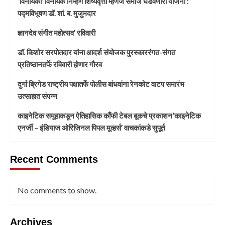
‘विनायकी’ विनायक निम्हण शिष्यवृत्ती म्हणजे समाज घडवणारी योजना :
पद्मविभूषण डॉ. शां. ब. मुजुमदार
ज्ञानदेव संगीत महोत्सव’ रविवारी
डॉ. किशोर सरपोतदार यांना आदर्श संयोजक पुरस्काररंगत-संगत
प्रतिष्ठानतर्फे रविवारी होणार गौरव
दुर्गा ब्रिगेड राष्ट्रीय पक्षातर्फे पोलीस बांधवांना रेनकोट वाटप समारंभ
उत्साहात संपन्न
काइनेटिक समूहाकडून ऐतिहासिक काँफी टेबल बूकचे प्रकाशन‘काइनेटिक
एनर्जी – इंडियाज ओरिजिनल पिपल मूव्हर्स’ वाचकांकडे सुपूर्त
Recent Comments
No comments to show.
Archives