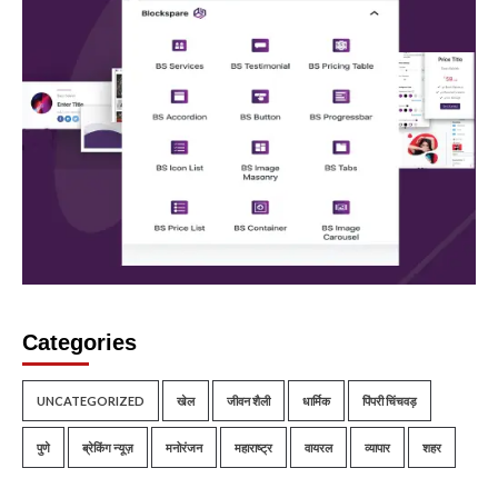
Categories
UNCATEGORIZED
खेल
जीवन शैली
धार्मिक
पिंपरी चिंचवड़
पुणे
ब्रेकिंग न्यूज़
मनोरंजन
महाराष्ट्र
वायरल
व्यापार
शहर