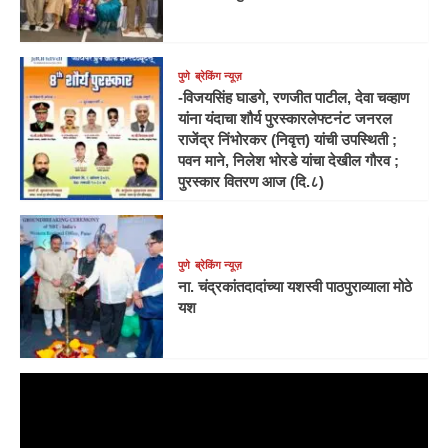
पुणे
ब्रेकिंग न्यूज़
-विजयसिंह घाडगे, रणजीत पाटील, देवा चव्हाण
यांना यंदाचा शौर्य पुरस्कारलेफ्टनंट जनरल
राजेंद्र निंभोरकर (निवृत्त) यांची उपस्थिती ;
पवन माने, निलेश भोरडे यांचा देखील गौरव ;
पुरस्कार वितरण आज (दि.८)
पुणे
ब्रेकिंग न्यूज़
ना. चंद्रकांतदादांच्या यशस्वी पाठपुराव्याला मोठे
यश