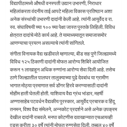
विद्यापीठामध्ये औषधी वनस्पती उद्यान उभारणी, निराधार
महिलांकरता वंदनीय ताई आपटे महिला विकास प्रतिष्ठान अशा
अनेक संस्थांची उभारणी दादांनी केली आहे. त्यांनी आयुर्वेद व रा.
स्व. संघाविषयी च्या १०० च्या पेक्षा जास्त पुस्तके लिहिली. विविध
क्षेत्रात दादांचे मोठे कार्य आहे. ते यामाध्यमातून समाजासमोर
आणण्याचा प्रयत्न असल्याचे त्यांनी सांगितले.
संगीता विनायक वैद्य खडीवाले म्हणाल्या, बीड सह पुणे जिल्ह्यामध्ये
विविध १२५ ठिकाणी दादांनी मोफत आरोग्य शिबिरे आयोजित
करून १ लाखाहून अधिक रुग्णांना आरोग्य सेवा दिली आहे. तसेच
ठाणे जिल्ह्यातील पालघर तालुक्याच्या पुढे देवबांध या ग्रामीण
भागात मोठ्या प्रमाणात सर्व डोंगर हिरवे करण्यासाठी दादांनी
मोहीम हाती घेतली होती. याशिवाय वैद्य ग्रंथ भांडार, महर्षी
अण्णासाहेब पटवर्धन वैद्यकीय पुरस्कार, आयुर्वेद प्रचारक व हिंदू
तनमन, विश्व वैद्य संमेलने, अन्नकोट प्रदर्शने असे अनेक उपक्रम
देखील दादांनी राबवले. मनपा कोटणीस दवाखान्यात एचआयव्ही
एड्स करीता ३० वर्षे त्यांनी मोफत रुग्णसेवा दिली. तब्बल ४० वर्षे