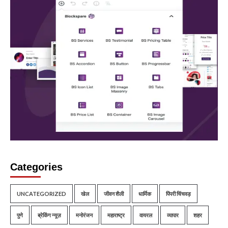
Categories
UNCATEGORIZED
खेल
जीवन शैली
धार्मिक
पिंपरी चिंचवड़
पुणे
ब्रेकिंग न्यूज़
मनोरंजन
महाराष्ट्र
वायरल
व्यापार
शहर