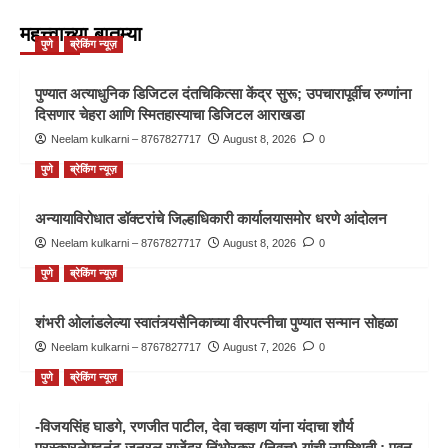
महत्त्वाच्या बातम्या
पुणे
ब्रेकिंग न्यूज़
पुण्यात अत्याधुनिक डिजिटल दंतचिकित्सा केंद्र सुरू; उपचारापूर्वीच रुग्णांना
दिसणार चेहरा आणि स्मितहास्याचा डिजिटल आराखडा
Neelam kulkarni – 8767827717
August 8, 2026
0
पुणे
ब्रेकिंग न्यूज़
अन्यायाविरोधात डॉक्टरांचे जिल्हाधिकारी कार्यालयासमोर धरणे आंदोलन
Neelam kulkarni – 8767827717
August 8, 2026
0
पुणे
ब्रेकिंग न्यूज़
शंभरी ओलांडलेल्या स्वातंत्र्यसैनिकाच्या वीरपत्नीचा पुण्यात सन्मान सोहळा
Neelam kulkarni – 8767827717
August 7, 2026
0
पुणे
ब्रेकिंग न्यूज़
-विजयसिंह घाडगे, रणजीत पाटील, देवा चव्हाण यांना यंदाचा शौर्य
पुरस्कारलेफ्टनंट जनरल राजेंद्र निंभोरकर (निवृत्त) यांची उपस्थिती ; पवन