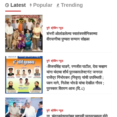
Latest
Popular
Trending
पुणे
ब्रेकिंग न्यूज़
शंभरी ओलांडलेल्या स्वातंत्र्यसैनिकाच्या
वीरपत्नीचा पुण्यात सन्मान सोहळा
पुणे
ब्रेकिंग न्यूज़
-विजयसिंह घाडगे, रणजीत पाटील, देवा चव्हाण
यांना यंदाचा शौर्य पुरस्कारलेफ्टनंट जनरल
राजेंद्र निंभोरकर (निवृत्त) यांची उपस्थिती ;
पवन माने, निलेश भोरडे यांचा देखील गौरव ;
पुरस्कार वितरण आज (दि.८)
पुणे
ब्रेकिंग न्यूज़
ना. चंद्रकांतदादांच्या यशस्वी पाठपुराव्याला मोठे