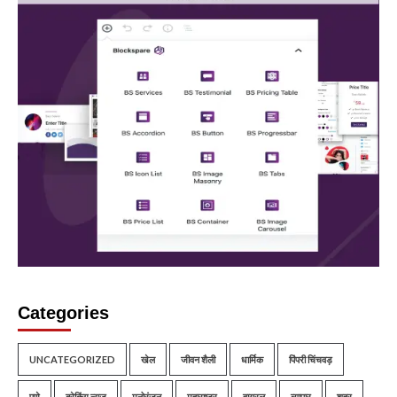
Categories
UNCATEGORIZED
खेल
जीवन शैली
धार्मिक
पिंपरी चिंचवड़
पुणे
ब्रेकिंग न्यूज़
मनोरंजन
महाराष्ट्र
वायरल
व्यापार
शहर