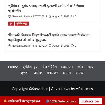
श्रीमंत दगडूशेठ हलवाई गणपती ट्रस्टची आरोग्य सेवा निश्चितच
प्रशंसनीय
Neelam kulkarni – 8767827717
August 7, 2026
0
पुणे
ब्रेकिंग न्यूज़
‘विनायकी’ विनायक निम्हण शिष्यवृत्ती म्हणजे समाज घडवणारी योजना :
पद्मविभूषण डॉ. शां. ब. मुजुमदार
Neelam kulkarni – 8767827717
August 6, 2026
0
Home
ब्रेकिंग न्यूज़
देश / विदेश
महाराष्ट्र
खेल
शहर
क्राइम
धार्मिक
मनोरंजन
व्यापार
वायरल
Copyright ©Sanvidhan
|
CoverNews
by AF themes.
Subscribe
अपडेटसाठी सबस्क्राइब करा
1202
Subscribers