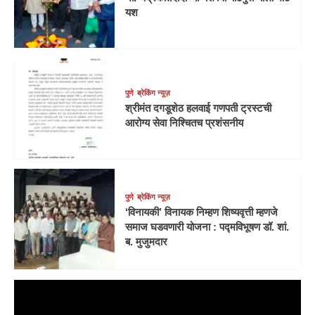
यश
पुणे
ब्रेकिंग न्यूज़
श्रीमंत दगडूशेठ हलवाई गणपती ट्रस्टची
आरोग्य सेवा निश्चितच प्रशंसनीय
पुणे
ब्रेकिंग न्यूज़
‘विनायकी’ विनायक निम्हण शिष्यवृत्ती म्हणजे
समाज घडवणारी योजना : पद्मविभूषण डॉ. शां.
ब. मुजुमदार