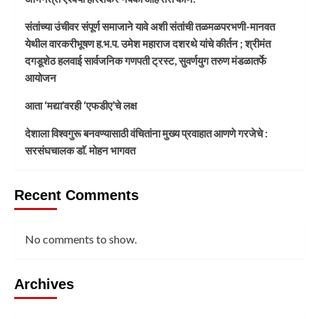
संतांच्या उंचीवर संपूर्ण समाजाने यावे अशी संतांची तळमळपरभणी-मानवत
येथील वारकरीभूषण ह.भ.प. उमेश महाराज दशरथे यांचे कीर्तन ; श्रीमंत
दगडूशेठ हलवाई सार्वजनिक गणपती ट्रस्ट, सुवर्णयुग तरुण मंडळातर्फे
आयोजन
आता ‘मद्या’वरही ‘एफडीए’चे लक्ष
देशाला विश्वगुरू बनवण्यासाठी वंचितांना मुख्य प्रवाहात आणणे गरजेचे :
सरसंघचालक डाॅ. मोहन भागवत
Recent Comments
No comments to show.
Archives