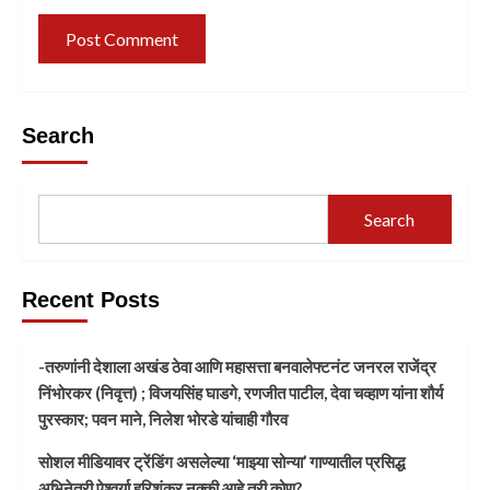
Search
Search
Recent Posts
-तरुणांनी देशाला अखंड ठेवा आणि महासत्ता बनवालेफ्टनंट जनरल राजेंद्र
निंभोरकर (निवृत्त) ; विजयसिंह घाडगे, रणजीत पाटील, देवा चव्हाण यांना शौर्य
पुरस्कार; पवन माने, निलेश भोरडे यांचाही गौरव
सोशल मीडियावर ट्रेंडिंग असलेल्या ‘माझ्या सोन्या’ गाण्यातील प्रसिद्ध
अभिनेत्री ऐश्वर्या हरिशंकर नक्की आहे तरी कोण?