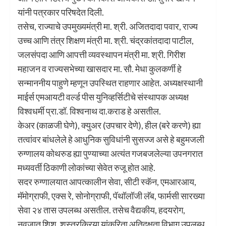
यांनी पत्रकार परिषदेत दिली.
तसेच, राज्याचे उपमुख्यमंत्री मा. श्री. अजितदादा पवार, राज्य
उच्च आणि तंत्र शिक्षण मंत्री मा. श्री. चंद्रकांतदादा पाटील,
जलसंपदा आणि आपत्ती व्यवस्थापन मंत्री मा. श्री. गिरीश
महाजन व राज्यसभेच्या खासदार मा. सौ. मेधा कुलकर्णी हे
सन्माननीय पाहुणे म्हणून उपस्थित राहणार आहेत. अध्यक्षस्थानी
माईर्स एमआयटी वर्ल्ड पीस युनिव्हर्सिटीचे संस्थापक अध्यक्ष
विश्वधर्मी प्रा.डॉ. विश्वनाथ दा.कराड हे असतील.
केअर (काळजी घेणे), क्युअर (उपचार देणे), हील (बरे करणे) ह्या
तत्वांवर बांधलेले हे आधुनिक सुविधांनी सुसज्ज असे हे बहुमजली
रुग्णालय कोथरुड ह्या पुण्याच्या अत्यंत गजबजलेल्या उपनगरात
मध्यवर्ती ठिकाणी लोकांच्या सेवेत रुजू होत आहे.
सदर रुग्णालयात आपत्कालीन सेवा, सीटी स्कॅन, एमआरआय,
मॅमोग्राफी, एक्स रे, सोनोग्राफी, पॅथॉलॉजी लॅब, फार्मसी सारख्या
सेवा २४ तास उपलब्ध असतील. तसेच वैद्यकीय, हदयरोग,
नवजात शिशु, शस्त्रक्रिया यांकरिता अतिदक्षता विभाग उपलब्ध