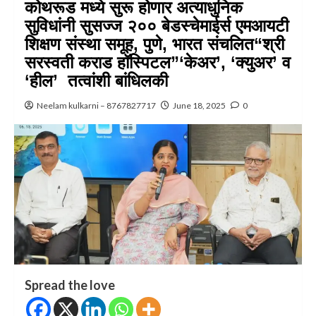
कोथरूड मध्ये सुरू होणार अत्याधुनिक
सुविधांनी सुसज्ज २०० बेडस्चेमाईर्स एमआयटी
शिक्षण संस्था समूह, पुणे, भारत संचलित“श्री
सरस्वती कराड हॉस्पिटल”‘केअर’, ‘क्युअर’ व
‘हील’ तत्वांशी बांधिलकी
Neelam kulkarni – 8767827717
June 18, 2025
0
Spread the love