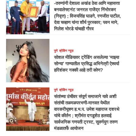
-तरुणांनी देशाला अखंड ठेवा आणि महासत्ता
बनवालेफ्टनंट जनरल राजेंद्र निंभोरकर
(निवृत्त) ; विजयसिंह घाडगे, रणजीत पाटील,
देवा चव्हाण यांना शौर्य पुरस्कार; पवन माने,
निलेश भोरडे यांचाही गौरव
पुणे
ब्रेकिंग न्यूज़
सोशल मीडियावर ट्रेंडिंग असलेल्या ‘माझ्या
सोन्या’ गाण्यातील प्रसिद्ध अभिनेत्री ऐश्वर्या
हरिशंकर नक्की आहे तरी कोण?
पुणे
ब्रेकिंग न्यूज़
संतांच्या उंचीवर संपूर्ण समाजाने यावे अशी
संतांची तळमळपरभणी-मानवत येथील
वारकरीभूषण ह.भ.प. उमेश महाराज दशरथे
यांचे कीर्तन ; श्रीमंत दगडूशेठ हलवाई
सार्वजनिक गणपती ट्रस्ट, सुवर्णयुग तरुण
मंडळातर्फे आयोजन