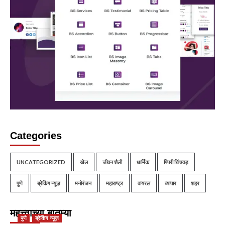
Categories
UNCATEGORIZED
खेल
जीवन शैली
धार्मिक
पिंपरी चिंचवड़
पुणे
ब्रेकिंग न्यूज़
मनोरंजन
महाराष्ट्र
वायरल
व्यापार
शहर
महत्त्वाच्या बातम्या
पुणे
ब्रेकिंग न्यूज़