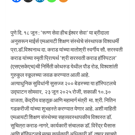
पुणे दि. १८ जून : ‘रूग्ण सेवा हीच ईश्वर सेवा’ या ब्रीदाला
अनुसरून माईर्स एमआयटी शिक्षण संस्थेचे संस्थापक विश्वधर्मी
प्रा.डॉ.विश्वनाथ दा. कराड यांच्या मातोश्री स्वर्गीय सौ. सरस्वती
कराड यांच्या स्मृती प्रित्यर्थ ‘श्री सरस्वती कराड हॉस्पिटल’
(एसएसकेएच)ची निर्मिती कोथरुड येथील पौड रोड, विश्वशांती
गुरुकुल स्कूलच्या जवळ करण्यात आली आहे.
अत्याधुनिक सुविधांनी सुसज्ज २०० बेडस्च्या या हॉस्पिटलचे
उद्घाटन सोमवार, २३ जून २०२५ रोजी, सकाळी १०.३०
वाजता, केंद्रीय वाहतूक आणि महामार्ग मंत्री मा. श्री. नितिन
गडकरीजी यांच्या शुभहस्ते करण्यात येणार आहे. अशी माहिती
एमआयटी शिक्षण संस्थेच्या सहव्यवस्थापकीय विश्वस्त डॉ.
सुचित्रा कराड-नागरे, कार्यकारी संचालक डॉ. विरेंद्र घैसास
आणि हॉस्पिटलचे मुख्य कार्यकारी अधिकारी डॉ. तुषार खाचणे