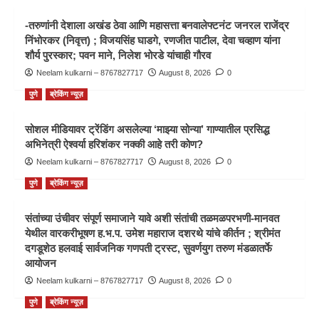
-तरुणांनी देशाला अखंड ठेवा आणि महासत्ता बनवालेफ्टनंट जनरल राजेंद्र
निंभोरकर (निवृत्त) ; विजयसिंह घाडगे, रणजीत पाटील, देवा चव्हाण यांना
शौर्य पुरस्कार; पवन माने, निलेश भोरडे यांचाही गौरव
Neelam kulkarni – 8767827717
August 8, 2026
0
पुणे
ब्रेकिंग न्यूज़
सोशल मीडियावर ट्रेंडिंग असलेल्या ‘माझ्या सोन्या’ गाण्यातील प्रसिद्ध
अभिनेत्री ऐश्वर्या हरिशंकर नक्की आहे तरी कोण?
Neelam kulkarni – 8767827717
August 8, 2026
0
पुणे
ब्रेकिंग न्यूज़
संतांच्या उंचीवर संपूर्ण समाजाने यावे अशी संतांची तळमळपरभणी-मानवत
येथील वारकरीभूषण ह.भ.प. उमेश महाराज दशरथे यांचे कीर्तन ; श्रीमंत
दगडूशेठ हलवाई सार्वजनिक गणपती ट्रस्ट, सुवर्णयुग तरुण मंडळातर्फे
आयोजन
Neelam kulkarni – 8767827717
August 8, 2026
0
पुणे
ब्रेकिंग न्यूज़