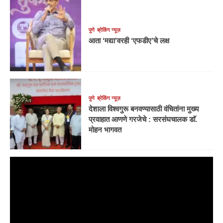
पुणे
ब्रेकिंग न्यूज़
आता ‘मद्या’वरही ‘एफडीए’चे लक्ष
पुणे
ब्रेकिंग न्यूज़
देशाला विश्वगुरू बनवण्यासाठी वंचितांना मुख्य
प्रवाहात आणणे गरजेचे : सरसंघचालक डाॅ.
मोहन भागवत