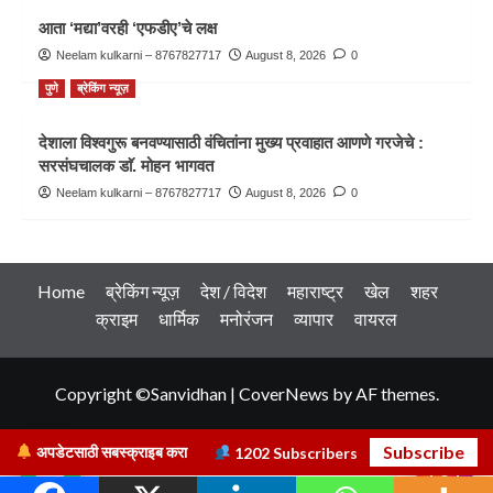
आता ‘मद्या’वरही ‘एफडीए’चे लक्ष
Neelam kulkarni – 8767827717
August 8, 2026
0
पुणे
ब्रेकिंग न्यूज़
देशाला विश्वगुरू बनवण्यासाठी वंचितांना मुख्य प्रवाहात आणणे गरजेचे :
सरसंघचालक डाॅ. मोहन भागवत
Neelam kulkarni – 8767827717
August 8, 2026
0
Home
ब्रेकिंग न्यूज़
देश / विदेश
महाराष्ट्र
खेल
शहर
क्राइम
धार्मिक
मनोरंजन
व्यापार
वायरल
Copyright ©Sanvidhan
|
CoverNews
by AF themes.
Subscribe
अपडेटसाठी सबस्क्राइब करा
1202
Subscribers