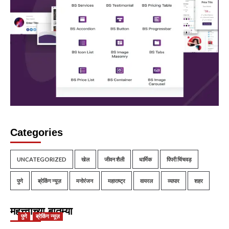
Categories
UNCATEGORIZED
खेल
जीवन शैली
धार्मिक
पिंपरी चिंचवड़
पुणे
ब्रेकिंग न्यूज़
मनोरंजन
महाराष्ट्र
वायरल
व्यापार
शहर
महत्त्वाच्या बातम्या
पुणे
ब्रेकिंग न्यूज़