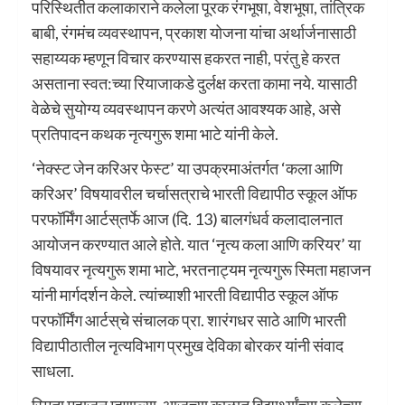
परिस्थितीत कलाकाराने कलेला पूरक रंगभूषा, वेशभूषा, तांत्रिक
बाबी, रंगमंच व्यवस्थापन, प्रकाश योजना यांचा अर्थार्जनासाठी
सहाय्यक म्हणून विचार करण्यास हकरत नाही, परंतु हे करत
असताना स्वत:च्या रियाजाकडे दुर्लक्ष करता कामा नये. यासाठी
वेळेचे सुयोग्य व्यवस्थापन करणे अत्यंत आवश्यक आहे, असे
प्रतिपादन कथक नृत्यगुरू शमा भाटे यांनी केले.
‌‘नेक्स्ट जेन करिअर फेस्ट‌’ या उपक्रमाअंतर्गत ‌‘कला आणि
करिअर‌’ विषयावरील चर्चासत्राचे भारती विद्यापीठ स्कूल ऑफ
परफॉर्मिंग आर्टस्‌‍तर्फे आज (दि. 13) बालगंधर्व कलादालनात
आयोजन करण्यात आले होते. यात ‌‘नृत्य कला आणि करियर‌’ या
विषयावर नृत्यगुरू शमा भाटे, भरतनाट्यम नृत्यगुरू स्मिता महाजन
यांनी मार्गदर्शन केले. त्यांच्याशी भारती विद्यापीठ स्कूल ऑफ
परफॉर्मिंग आर्टस्‌‍चे संचालक प्रा. शारंगधर साठे आणि भारती
विद्यापीठातील नृत्यविभाग प्रमुख देविका बोरकर यांनी संवाद
साधला.
स्मिता महाजन म्हणाल्या, आजच्या काळात विद्यार्थ्यांच्या कलेच्या