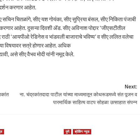
्गदर्शन करणार आहेत.
सचिन चितळांगे, सीए यश गोयंका, सीए सुप्रिया बंसल, सीए निकिता पंजाबी
करणार आहेत. दुसऱ्या दिवशी अ‍ॅड. सीए अविनाश पोद्दार ‘जीएसटीतील
 आनंद राठी ‘आयपीओ रेडिनेस व भांडवली बाजाराचे भविष्य’ व सीए ललित वलेचा
’ या विषयावर सत्रे होणार आहेत. अधिक
ी, असे सीए वैभव मोदी यांनी नमूद केले.
Next:
ाकांत
ना. चंद्रकांतदादा पाटील यांच्या माध्यमातून कोथरूडमध्ये संत पूजन व
पारमार्थिक साहित्य वाटप सोहळा उत्साहात संपन्न
ूज़
पुणे
ब्रेकिंग न्यूज़