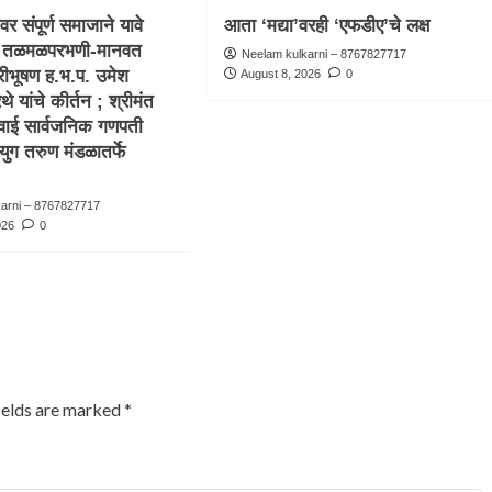
ीवर संपूर्ण समाजाने यावे
आता ‘मद्या’वरही ‘एफडीए’चे लक्ष
ची तळमळपरभणी-मानवत
Neelam kulkarni – 8767827717
रीभूषण ह.भ.प. उमेश
August 8, 2026
0
 यांचे कीर्तन ; श्रीमंत
वाई सार्वजनिक गणपती
णयुग तरुण मंडळातर्फे
karni – 8767827717
026
0
ields are marked
*