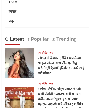
वायरल
व्यापार
शहर
Latest
Popular
Trending
पुणे
ब्रेकिंग न्यूज़
सोशल मीडियावर ट्रेंडिंग असलेल्या
‘माझ्या सोन्या’ गाण्यातील प्रसिद्ध
अभिनेत्री ऐश्वर्या हरिशंकर नक्की आहे
तरी कोण?
पुणे
ब्रेकिंग न्यूज़
संतांच्या उंचीवर संपूर्ण समाजाने यावे
अशी संतांची तळमळपरभणी-मानवत
येथील वारकरीभूषण ह.भ.प. उमेश
महाराज दशरथे यांचे कीर्तन ; श्रीमंत