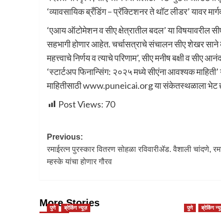
‘व्यावसायिक ब्रँडिंग – प्रॅक्टिशनर ते थॉट लीडर’ यावर मार
‘एआय ऑटोमेशन व सीए क्षेत्रातील बदल’ या विषयावरील सीए 
सहभागी होणार आहेत. चर्चासत्राचे संचालन सीए शेखर साने 
महत्त्वाचे निर्णय व त्याचे परिणाम’, सीए मनीष बक्षी व सीए
‘स्टार्टअप फिनान्सिंग: २०२५ मध्ये सीएंना आवश्यक माहिती
माहितीसाठी www.puneicai.org या संकेतस्थळाला भेट द्याव
Post Views:
70
Previous:
रमाईरत्न पुरस्कार वितरण सोहळा रविवारीॲड. वैशाली चांदणे, रम
म्हस्के यांचा होणार गौरव
More Stories
पुणे
ब्रेकिंग न्यूज़
पुणे
ब्रेकिंग न्य