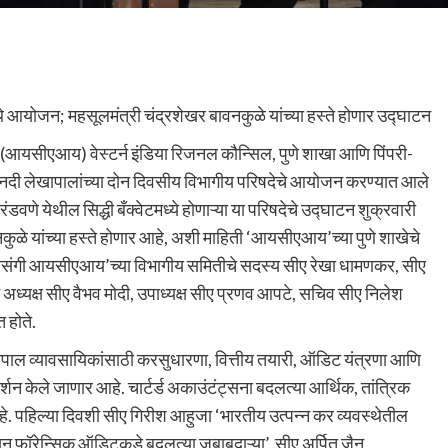
े आयोजन; महसूलमंत्री चंद्रशेखर बावनकुळे यांच्या हस्ते होणार उद्घाटन
्या (आयसीएआय) वेस्टर्न इंडिया रिजनल कौन्सिल, पुणे शाखा आणि पिंपरी-
या सनदी लेखापालांच्या दोन दिवसीय विभागीय परिषदेचे आयोजन करण्यात आले
डवणे येथील सिद्धी बँक्वेटमध्ये होणाऱ्या या परिषदेचे उद्घाटन शुक्रवारी
ुळे यांच्या हस्ते होणार आहे, अशी माहिती ‘आयसीएआय’च्या पुणे शाखेचे
 प्रसंगी आयसीएआय’च्या विभागीय समितीचे सदस्य सीए रेखा धामणकर, सीए
अध्यक्ष सीए वैभव मोदी, उपाध्यक्ष सीए प्रणव आपटे, सचिव सीए निलेश
 होते.
ापाल व्यावसायिकांसाठी करसुधारणा, वित्तीय तयारी, ऑडिट यंत्रणा आणि
शन केले जाणार आहे. चार्टर्ड अकाउंटंट्सना बदलत्या आर्थिक, तांत्रिक
. पहिल्या दिवशी सीए गिरीश आहुजा ‘भारतीय उत्पन्न कर व्यवस्थेतील
ून फॉरेन्सिक ऑडिटकडे बदलत्या जबाबदाऱ्या’, सीए अर्पित जैन