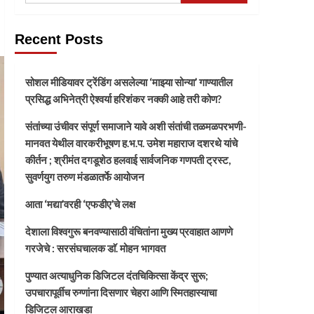
Recent Posts
सोशल मीडियावर ट्रेंडिंग असलेल्या ‘माझ्या सोन्या’ गाण्यातील
प्रसिद्ध अभिनेत्री ऐश्वर्या हरिशंकर नक्की आहे तरी कोण?
संतांच्या उंचीवर संपूर्ण समाजाने यावे अशी संतांची तळमळपरभणी-
मानवत येथील वारकरीभूषण ह.भ.प. उमेश महाराज दशरथे यांचे
कीर्तन ; श्रीमंत दगडूशेठ हलवाई सार्वजनिक गणपती ट्रस्ट,
सुवर्णयुग तरुण मंडळातर्फे आयोजन
आता ‘मद्या’वरही ‘एफडीए’चे लक्ष
देशाला विश्वगुरू बनवण्यासाठी वंचितांना मुख्य प्रवाहात आणणे
गरजेचे : सरसंघचालक डाॅ. मोहन भागवत
पुण्यात अत्याधुनिक डिजिटल दंतचिकित्सा केंद्र सुरू;
उपचारापूर्वीच रुग्णांना दिसणार चेहरा आणि स्मितहास्याचा
डिजिटल आराखडा