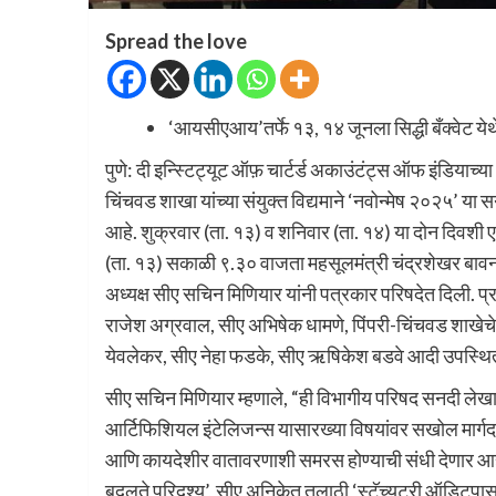
Spread the love
‘आयसीएआय’तर्फे १३, १४ जूनला सिद्धी बँक्वेट येथ
पुणे: दी इन्स्टिट्यूट ऑफ़ चार्टर्ड अकाउंटंट्स ऑफ इंडियाच
चिंचवड शाखा यांच्या संयुक्त विद्यमाने ‘नवोन्मेष २०२५’ 
आहे. शुक्रवार (ता. १३) व शनिवार (ता. १४) या दोन दिवशी एरं
(ता. १३) सकाळी ९.३० वाजता महसूलमंत्री चंद्रशेखर बावनक
अध्यक्ष सीए सचिन मिणियार यांनी पत्रकार परिषदेत दिली.
राजेश अग्रवाल, सीए अभिषेक धामणे, पिंपरी-चिंचवड शाखेचे 
येवलेकर, सीए नेहा फडके, सीए ऋषिकेश बडवे आदी उपस्थित
सीए सचिन मिणियार म्हणाले, “ही विभागीय परिषद सनदी लेख
आर्टिफिशियल इंटेलिजन्स यासारख्या विषयांवर सखोल मार्गदर्
आणि कायदेशीर वातावरणाशी समरस होण्याची संधी देणार आहे
बदलते परिदृश्य’, सीए अनिकेत तलाठी ‘स्टॅच्युटरी ऑडिटपास