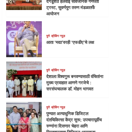
दगडूशेठ हलवाई सार्वजनिक गणपती
ट्रस्ट, सुवर्णयुग तरुण मंडळातर्फे
आयोजन
पुणे
ब्रेकिंग न्यूज़
आता ‘मद्या’वरही ‘एफडीए’चे लक्ष
पुणे
ब्रेकिंग न्यूज़
देशाला विश्वगुरू बनवण्यासाठी वंचितांना
मुख्य प्रवाहात आणणे गरजेचे :
सरसंघचालक डाॅ. मोहन भागवत
पुणे
ब्रेकिंग न्यूज़
पुण्यात अत्याधुनिक डिजिटल
दंतचिकित्सा केंद्र सुरू; उपचारापूर्वीच
रुग्णांना दिसणार चेहरा आणि