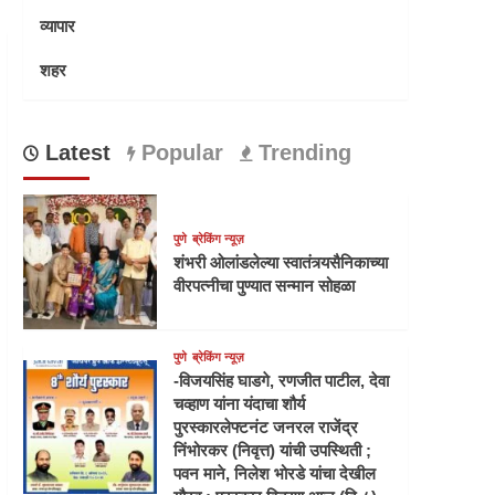
व्यापार
शहर
Latest
Popular
Trending
पुणे
ब्रेकिंग न्यूज़
शंभरी ओलांडलेल्या स्वातंत्र्यसैनिकाच्या
वीरपत्नीचा पुण्यात सन्मान सोहळा
पुणे
ब्रेकिंग न्यूज़
-विजयसिंह घाडगे, रणजीत पाटील, देवा
चव्हाण यांना यंदाचा शौर्य
पुरस्कारलेफ्टनंट जनरल राजेंद्र
निंभोरकर (निवृत्त) यांची उपस्थिती ;
पवन माने, निलेश भोरडे यांचा देखील