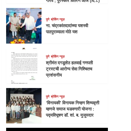
गौरव ; पुरस्कार वितरण आज (दि.८)
पुणे
ब्रेकिंग न्यूज़
ना. चंद्रकांतदादांच्या यशस्वी
पाठपुराव्याला मोठे यश
पुणे
ब्रेकिंग न्यूज़
श्रीमंत दगडूशेठ हलवाई गणपती
ट्रस्टची आरोग्य सेवा निश्चितच
प्रशंसनीय
पुणे
ब्रेकिंग न्यूज़
‘विनायकी’ विनायक निम्हण शिष्यवृत्ती
म्हणजे समाज घडवणारी योजना :
पद्मविभूषण डॉ. शां. ब. मुजुमदार