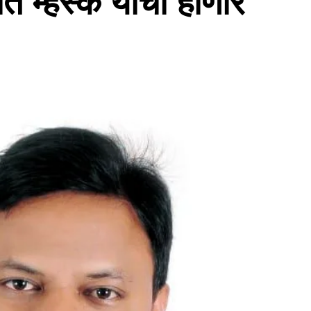
त म्हस्के यांचा होणार