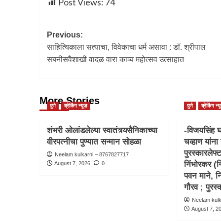
Post Views:
74
Previous:
साहित्यिकाला सत्याचा, विवेकाचा धर्म असावा : डॉ. श्रीपाल
सबनीसवैशाखी वादळ वारा काव्य महोत्सव उत्साहात
More Stories
पुणे
ब्रेकिंग न्यूज़
पुणे
ब्रेकिंग न्य
शंभरी ओलांडलेल्या स्वातंत्र्यसैनिकाच्या
-विजयसिंह घ
वीरपत्नीचा पुण्यात सन्मान सोहळा
चव्हाण यांना 
पुरस्कारलेफ्
Neelam kulkarni – 8767827717
निंभोरकर (नि
August 7, 2026
0
पवन माने, न
गौरव ; पुर
Neelam kul
August 7, 2