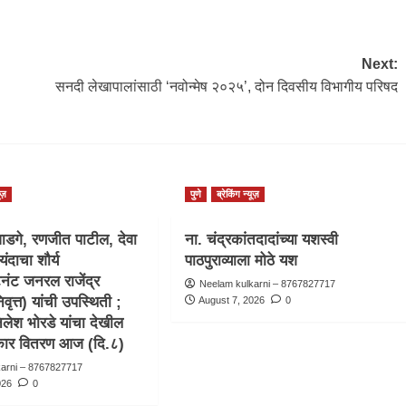
Next:
सनदी लेखापालांसाठी ‘नवोन्मेष २०२५’, दोन दिवसीय विभागीय परिषद
ूज़
पुणे
ब्रेकिंग न्यूज़
ाडगे, रणजीत पाटील, देवा
ना. चंद्रकांतदादांच्या यशस्वी
यंदाचा शौर्य
पाठपुराव्याला मोठे यश
टनंट जनरल राजेंद्र
Neelam kulkarni – 8767827717
वृत्त) यांची उपस्थिती ;
August 7, 2026
0
िलेश भोरडे यांचा देखील
स्कार वितरण आज (दि.८)
karni – 8767827717
026
0