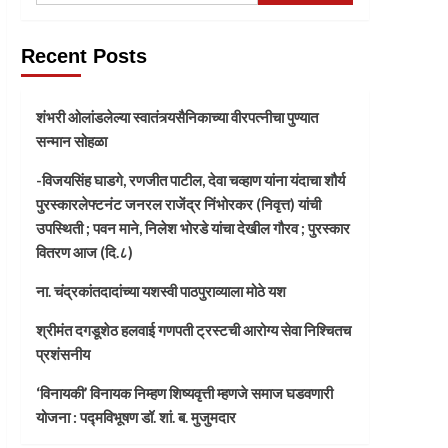
Recent Posts
शंभरी ओलांडलेल्या स्वातंत्र्यसैनिकाच्या वीरपत्नीचा पुण्यात
सन्मान सोहळा
-विजयसिंह घाडगे, रणजीत पाटील, देवा चव्हाण यांना यंदाचा शौर्य
पुरस्कारलेफ्टनंट जनरल राजेंद्र निंभोरकर (निवृत्त) यांची
उपस्थिती ; पवन माने, निलेश भोरडे यांचा देखील गौरव ; पुरस्कार
वितरण आज (दि.८)
ना. चंद्रकांतदादांच्या यशस्वी पाठपुराव्याला मोठे यश
श्रीमंत दगडूशेठ हलवाई गणपती ट्रस्टची आरोग्य सेवा निश्चितच
प्रशंसनीय
‘विनायकी’ विनायक निम्हण शिष्यवृत्ती म्हणजे समाज घडवणारी
योजना : पद्मविभूषण डॉ. शां. ब. मुजुमदार