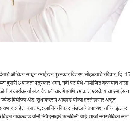
तिदिनाचे औचित्य साधून रमाईरत्न पुरस्कार वितरण सोहळ्याचे रविवार, दि. 15
ळा दुपारी 3 वाजता पत्रकार भवन, नवी पेठ येथे आयोजित करण्यात आला
ील कार्यकर्त्या ॲड. वैशाली चांदणे आणि रमाकांत म्हस्के यांचा रमाईरत्न
 ज्येष्ठ विधीज्ज्ञ ॲड. सुधाकरराव आव्हाड यांच्या हस्ते होणार असून
 असणार आहेत. महाराष्ट्र आर्थिक विकास मंडळाचे उपाध्यक्ष सचिन ईटकर
िठ्ठल गायकवाड यांनी निवेदनाद्वारे कळविली आहे. माजी नगरसेविका लता