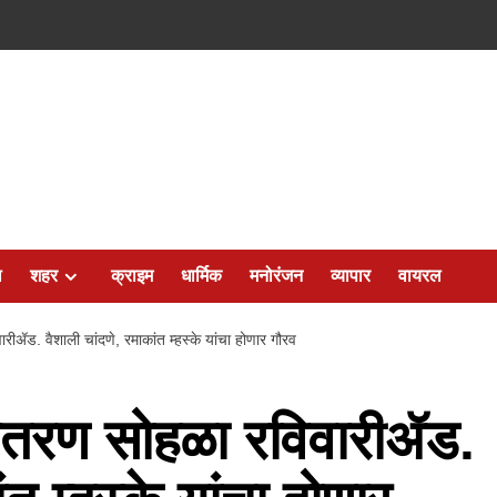
ल
शहर
क्राइम
धार्मिक
मनोरंजन
व्यापार
वायरल
रीॲड. वैशाली चांदणे, रमाकांत म्हस्के यांचा होणार गौरव
वितरण सोहळा रविवारीॲड.