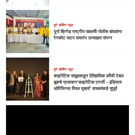
पुणे
ब्रेकिंग न्यूज़
दुर्गा ब्रिगेड राष्ट्रीय पक्षातर्फे पोलीस बांधवांना
रेनकोट वाटप समारंभ उत्साहात संपन्न
पुणे
ब्रेकिंग न्यूज़
काइनेटिक समूहाकडून ऐतिहासिक काँफी टेबल
बूकचे प्रकाशन‘काइनेटिक एनर्जी – इंडियाज
ओरिजिनल पिपल मूव्हर्स’ वाचकांकडे सुपूर्त