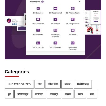
Categories
UNCATEGORIZED
खेल
जीवन शैली
धार्मिक
पिंपरी चिंचवड़
पुणे
ब्रेकिंग न्यूज़
मनोरंजन
महाराष्ट्र
वायरल
व्यापार
शहर