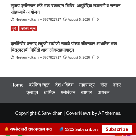
सुजय प्रतिष्ठान तर्फे भव्य रक्तदान शिबिर, आयुर्वेदिक तपासणी व सन्मान
सोहळ्याचे आयोजन
Neelam kulkarni – 8767827717
August 5, 2026
0
पुणे
ब्रेकिंग न्यूज़
क्रांतिवीर वस्ताद लहुजी राघोजी साळवे यांच्या जीवनावर आधारित भव्य
चित्रपटाची निर्मिती आता लोकसहभागातून
Neelam kulkarni – 8767827717
August 5, 2026
0
Home
ब्रेकिंग न्यूज़
देश / विदेश
महाराष्ट्र
खेल
शहर
क्राइम
धार्मिक
मनोरंजन
व्यापार
वायरल
Copyright ©Sanvidhan
|
CoverNews
by AF themes.
Subscribe
अपडेटसाठी सबस्क्राइब करा
1202
Subscribers