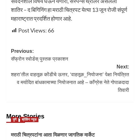
संवेदनशील विषय घेऊन येणारा, सस्पेन्स थ्रीलर असलेला
शातिर – द बिगिनिंग हा मराठी चित्रपट येत्या 13 जून रोजी संपूर्ण
महाराष्ट्रात प्रदर्शित होणार आहे.
Post Views:
66
Previous:
सॅफ्रोन स्वोर्डस् पुस्तक प्रकाशन
Next:
शहरा’तील वाहतूक कोंडीचे ऊत्तर, ‘वाहतूक_नियोजना’ पेक्षा नियंत्रित
व मर्यादित बांधकामाच्या नियोजनात आहे – काँग्रेस नेते गोपाळदादा
तिवारी
More Stories
पुणे
ब्रेकिंग न्यूज़
मराठी चित्रपटांना आता मिळणार जागतिक मार्केट