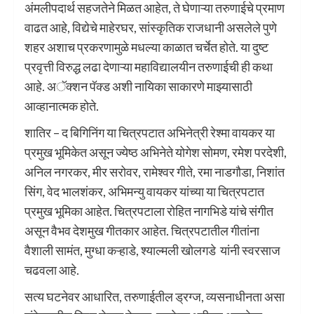
अंमलीपदार्थ सहजतेने मिळत आहेत, ते घेणाऱ्या तरुणाईचे प्रमाण
वाढत आहे, विद्येचे माहेरघर, सांस्कृतिक राजधानी असलेले पुणे
शहर अशाच प्रकरणामुळे मधल्या काळात चर्चेत होते. या दुष्ट
प्रवृत्ती विरुद्ध लढा देणाऱ्या महाविद्यालयीन तरुणाईची ही कथा
आहे. अॅक्शन पॅक्ड अशी नायिका साकारणे माझ्यासाठी
आव्हानात्मक होते.
शातिर – द बिगिनिंग या चित्रपटात अभिनेत्री रेश्मा वायकर या
प्रमुख भूमिकेत असून ज्येष्ठ अभिनेते योगेश सोमण, रमेश परदेशी,
अनिल नगरकर, मीर सरोवर, रामेश्वर गीते, रमा नाडगौडा, निशांत
सिंग, वेद भालशंकर, अभिमन्यु वायकर यांच्या या चित्रपटात
प्रमुख भूमिका आहेत. चित्रपटाला रोहित नागभिडे यांचे संगीत
असून वैभव देशमुख गीतकार आहेत. चित्रपटातील गीतांना
वैशाली सामंत, मुग्धा कऱ्हाडे, श्याल्मली खोलगडे यांनी स्वरसाज
चढवला आहे.
सत्य घटनेवर आधारित, तरुणाईतील ड्रग्ज, व्यसनाधीनता असा