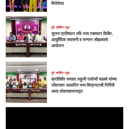
विजेतेपद
पुणे
ब्रेकिंग न्यूज़
सुजय प्रतिष्ठान तर्फे भव्य रक्तदान शिबिर,
आयुर्वेदिक तपासणी व सन्मान सोहळ्याचे
आयोजन
पुणे
ब्रेकिंग न्यूज़
क्रांतिवीर वस्ताद लहुजी राघोजी साळवे यांच्या
जीवनावर आधारित भव्य चित्रपटाची निर्मिती
आता लोकसहभागातून