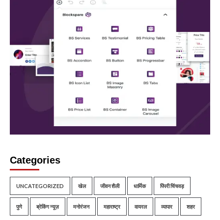
Categories
UNCATEGORIZED
खेल
जीवन शैली
धार्मिक
पिंपरी चिंचवड़
पुणे
ब्रेकिंग न्यूज़
मनोरंजन
महाराष्ट्र
वायरल
व्यापार
शहर