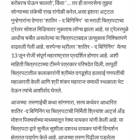
बरोबरच घेऊन चालतो’, किंवा ‘… तर ही वानरसेना तुझ्या
सोन्याच्या लंकेची राख रांगोळी करेल,असा इशारा अट्टल
गुन्हेगारांना देणारा ‘शातिर – द बिगिनिंग’ या मराठी चित्रपटाचा
ट्रेलर सोशल मिडियावर नुकताच लॉन्च झाला आहे. या ट्रेलरमुळे
आधीच चर्चेत असलेल्या या चित्रपटाबद्दल उत्सुकता निश्चितपणे
वाढवली गेली आहे. सस्पेन्स थ्रीलर ‘शातिर – द बिगिनिंग’ येत्या
13 जून रोजी संपूर्ण महाराष्ट्रात प्रदर्शित होणार आहे. अशी
माहिती चित्रपटाच्या टीमने पत्रकार परिषदेत दिली, तत्पूर्वी
चित्रपटातील कलाकारांनी श्रीमंत दगडूशेठ हलवाई गणपतीची
महाआरती केली आणि श्री शंकर महाराज समाधी स्थळाला भेट
देऊन त्यांचे आशीर्वाद घेतले.
आजच्या तरुणाईची कथा सांगणारा, सत्य कथेवर आधारित
शातिर -द बिगिनिंग या चित्रपटाची निर्मिती श्रियांश आर्ट्स अँड
मोशन पिक्चर्सच्या माध्यमातून रेश्मा वायकर यांनी केली आहे. या
चित्रपटा द्वारे सुनील सुशीला दशरथ वायकर यांनी दिग्दर्शन
क्षेत्रात पदार्पण केले आहे. आजच्या तरुण पिढीला पडलेला