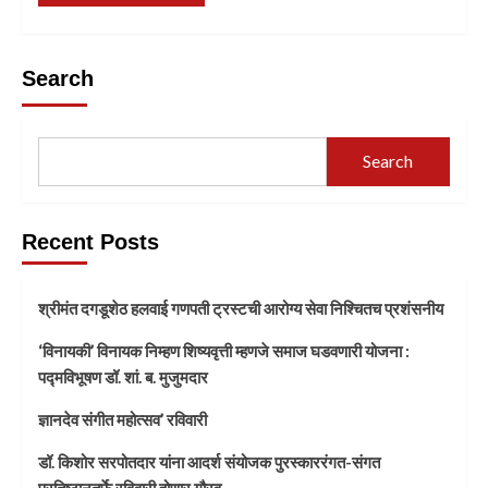
Search
Search
Recent Posts
श्रीमंत दगडूशेठ हलवाई गणपती ट्रस्टची आरोग्य सेवा निश्चितच प्रशंसनीय
‘विनायकी’ विनायक निम्हण शिष्यवृत्ती म्हणजे समाज घडवणारी योजना :
पद्मविभूषण डॉ. शां. ब. मुजुमदार
ज्ञानदेव संगीत महोत्सव’ रविवारी
डॉ. किशोर सरपोतदार यांना आदर्श संयोजक पुरस्काररंगत-संगत
प्रतिष्ठानतर्फे रविवारी होणार गौरव