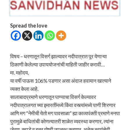
Spread the love
विषय – धरणातून विसर्ग झाल्यावर नदीपात्रात पूर येणाऱ्या
ठिकाणी केलेल्या उपाययोजनांची माहिती जाहीर करावी…
मा. महोदय,
या वर्षी पाऊस 106% पडणार असा अंदाज हवामान खात्याने
व्यक्त केला आहे.
सालाबादप्रमाणे धरणातून पाण्याचा विसर्ग केल्यावर
नदीपात्रालगत च्या इमारतींमध्ये किंवा वस्त्यांमध्ये पाणी शिरणार
आणि मग “नेमीची येतो मग पावसाळा” ह्या काव्यपंक्ती प्रमाणे मनपा
पुरामुळे बाधितांची कोणत्यातरी शाळेत व्यवस्था करणार, त्यांना
जेवण, कपडे व इतर गोष्टी उपलब्ध करणार, अनेक स्वयंसेवी