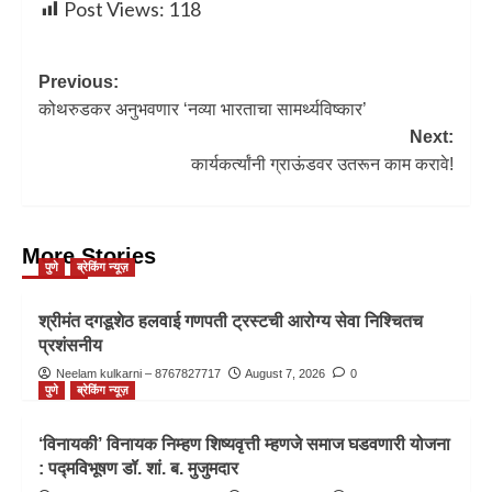
Post Views:
118
Previous:
कोथरुडकर अनुभवणार ‘नव्या भारताचा सामर्थ्यविष्कार’
Next:
कार्यकर्त्यांनी ग्राऊंडवर उतरून काम करावे!
More Stories
पुणे
ब्रेकिंग न्यूज़
श्रीमंत दगडूशेठ हलवाई गणपती ट्रस्टची आरोग्य सेवा निश्चितच
प्रशंसनीय
Neelam kulkarni – 8767827717
August 7, 2026
0
पुणे
ब्रेकिंग न्यूज़
‘विनायकी’ विनायक निम्हण शिष्यवृत्ती म्हणजे समाज घडवणारी योजना
: पद्मविभूषण डॉ. शां. ब. मुजुमदार