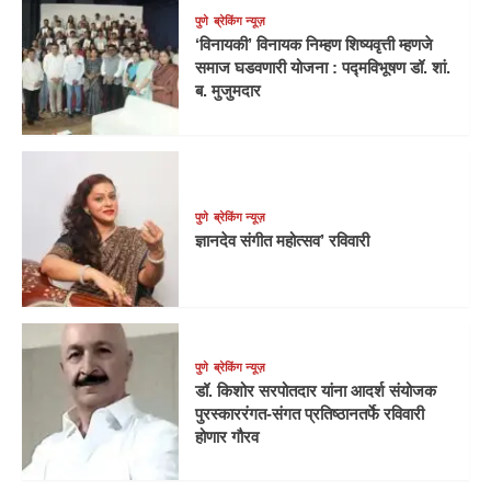
पुणे
ब्रेकिंग न्यूज़
‘विनायकी’ विनायक निम्हण शिष्यवृत्ती म्हणजे
समाज घडवणारी योजना : पद्मविभूषण डॉ. शां.
ब. मुजुमदार
पुणे
ब्रेकिंग न्यूज़
ज्ञानदेव संगीत महोत्सव’ रविवारी
पुणे
ब्रेकिंग न्यूज़
डॉ. किशोर सरपोतदार यांना आदर्श संयोजक
पुरस्काररंगत-संगत प्रतिष्ठानतर्फे रविवारी
होणार गौरव