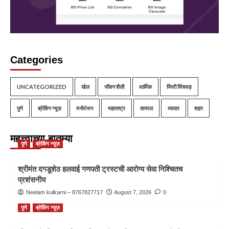
Categories
UNCATEGORIZED
खेल
जीवन शैली
धार्मिक
पिंपरी चिंचवड़
पुणे
ब्रेकिंग न्यूज़
मनोरंजन
महाराष्ट्र
वायरल
व्यापार
शहर
महत्त्वाच्या बातम्या
पुणे
ब्रेकिंग न्यूज़
श्रीमंत दगडूशेठ हलवाई गणपती ट्रस्टची आरोग्य सेवा निश्चितच
प्रशंसनीय
Neelam kulkarni – 8767827717
August 7, 2026
0
पुणे
ब्रेकिंग न्यूज़