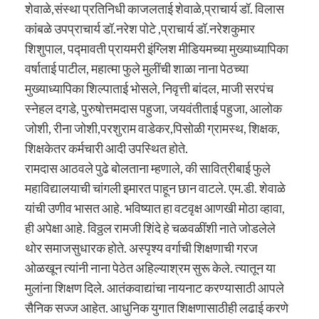
शेवाळे,संस्था प्रतिनिधी काजलताई शेवाळे,प्राचार्य डॉ. विलास
कांबळे उपप्राचार्य डॉ.नरेश पोटे ,प्राचार्य डॉ.नरेशकुमार
शिशुपाल, पद्मावती प्रायमरी इंग्लिश मीडियमच्या मुख्याध्यापिका
वर्षाताई पाटील, महात्मा फुले मुलींची शाळा नाना पेठच्या
मुख्याध्यापिका शिल्पाताई भोसले, निवृत्ती बांदल, माजी सरपंच
स्नेहल दगडे, पुरुषोत्तमदास पहुजा, जयवंतीताई पहुजा, आलोक
जोशी, रीना जोशी,परशुराम वाडेकर,पिसोळी ग्रामस्थ, शिक्षक,
शिक्षकेतर कर्मचारी आदी उपस्थित होते.
रामदास आठवले पुढे बोलताना म्हणाले, की सावित्रीबाई फुले
महाविद्यालयाची चांगली इमारत पाहून छान वाटले. एम.डी. शेवाळे
यांची उणीव भासत आहे. भविष्यात हा वटवृक्ष आणखी मोठा व्हावा,
ही अपेक्षा आहे. विठ्ठल रामजी शिंदे हे चळवळींशी नाते जोडलेले
थोर समाजसुधारक होते. अस्पृश्य वर्गाची शिक्षणाची गरज
ओळखून त्यांनी नाना पेठेत अहिल्याश्रम सुरू केले. त्यातून या
मुलांना शिक्षण दिले. आतंकवाद्यांचा नायनाट करण्यासाठी आपले
सैनिक सज्ज आहेत. आधुनिक युगात शिक्षणासाठीही लढाई करणे