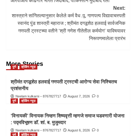
आरपीआय काढणार भारत जिंदाबाद, पाकिस्तान मुर्दाबाद रॅली
Next:
शास्त्राने सांगितल्यानुसार केलेले कर्म वैध .पू. गाणपत्य विद्यावाचस्पती
स्वानंद पुंड शास्त्री महाराज ; श्रीमंत दगडूशेठ हलवाई सार्वजनिक
गणपती ट्रस्टच्या वतीने ‘श्री गणेश गीतेतील कर्मयोग’ याविषयावर
निरूपणमालेला प्रारंभ
More Stories
पुणे
ब्रेकिंग न्यूज़
श्रीमंत दगडूशेठ हलवाई गणपती ट्रस्टची आरोग्य सेवा निश्चितच
प्रशंसनीय
Neelam kulkarni – 8767827717
August 7, 2026
0
पुणे
ब्रेकिंग न्यूज़
‘विनायकी’ विनायक निम्हण शिष्यवृत्ती म्हणजे समाज घडवणारी योजना
: पद्मविभूषण डॉ. शां. ब. मुजुमदार
Neelam kulkarni – 8767827717
August 6, 2026
0
पुणे
ब्रेकिंग न्यूज़