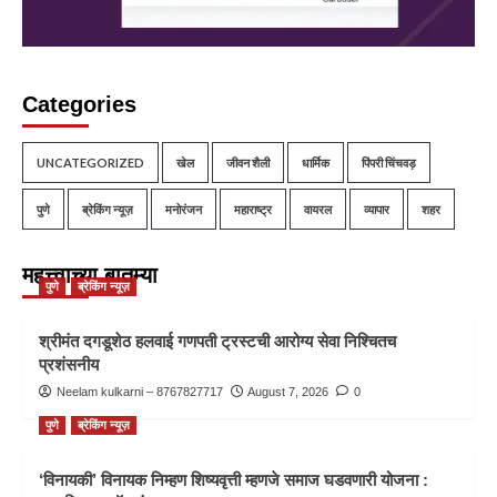
Categories
UNCATEGORIZED
खेल
जीवन शैली
धार्मिक
पिंपरी चिंचवड़
पुणे
ब्रेकिंग न्यूज़
मनोरंजन
महाराष्ट्र
वायरल
व्यापार
शहर
महत्त्वाच्या बातम्या
पुणे
ब्रेकिंग न्यूज़
श्रीमंत दगडूशेठ हलवाई गणपती ट्रस्टची आरोग्य सेवा निश्चितच
प्रशंसनीय
Neelam kulkarni – 8767827717
August 7, 2026
0
पुणे
ब्रेकिंग न्यूज़
‘विनायकी’ विनायक निम्हण शिष्यवृत्ती म्हणजे समाज घडवणारी योजना :