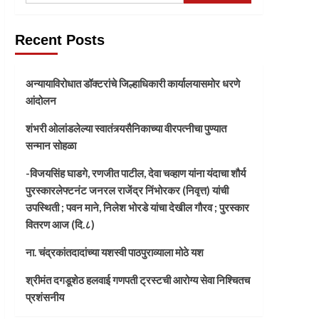
Recent Posts
अन्यायाविरोधात डॉक्टरांचे जिल्हाधिकारी कार्यालयासमोर धरणे
आंदोलन
शंभरी ओलांडलेल्या स्वातंत्र्यसैनिकाच्या वीरपत्नीचा पुण्यात
सन्मान सोहळा
-विजयसिंह घाडगे, रणजीत पाटील, देवा चव्हाण यांना यंदाचा शौर्य
पुरस्कारलेफ्टनंट जनरल राजेंद्र निंभोरकर (निवृत्त) यांची
उपस्थिती ; पवन माने, निलेश भोरडे यांचा देखील गौरव ; पुरस्कार
वितरण आज (दि.८)
ना. चंद्रकांतदादांच्या यशस्वी पाठपुराव्याला मोठे यश
श्रीमंत दगडूशेठ हलवाई गणपती ट्रस्टची आरोग्य सेवा निश्चितच
प्रशंसनीय