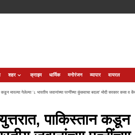
ल
शहर
क्राइम
धार्मिक
मनोरंजन
व्यापार
वायरल
न कडून मारल्या गेलेल्या ‘८ भारतीय जवानांच्या पत्नींच्या कुंकवाचा बदला’ मोदी सरकार कसा व केंव
्युत्तरात, पाकिस्तान कडून