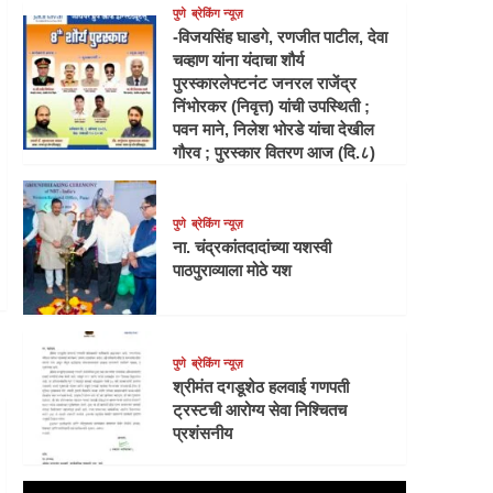
पुणे
ब्रेकिंग न्यूज़
-विजयसिंह घाडगे, रणजीत पाटील, देवा
चव्हाण यांना यंदाचा शौर्य
पुरस्कारलेफ्टनंट जनरल राजेंद्र
निंभोरकर (निवृत्त) यांची उपस्थिती ;
पवन माने, निलेश भोरडे यांचा देखील
गौरव ; पुरस्कार वितरण आज (दि.८)
पुणे
ब्रेकिंग न्यूज़
ना. चंद्रकांतदादांच्या यशस्वी
पाठपुराव्याला मोठे यश
पुणे
ब्रेकिंग न्यूज़
श्रीमंत दगडूशेठ हलवाई गणपती
ट्रस्टची आरोग्य सेवा निश्चितच
प्रशंसनीय