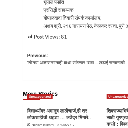
भूपाल पंडीत
प्रसिद्धी सहाय्यक
गोपाळदादा तिवारी संपर्क कार्यालय,
अक्षय श्री, २१६ नारायण पेठ, केळकर रस्ता, पुणे 
Post Views:
81
Previous:
‘ती’च्या आत्मसन्मानाही कथा सांगणार ‘वामा – लढाई सन्मानाची
More Stories
Uncategorized
Uncategoriz
विद्यार्थ्यांवर अमानुष लाठीचार्ज,ही तर
शिवराज्याभिष
लोकशाहीची थट्टा … लतेंद्र भिंगारे..
साठी युगप्रव
करडे : विश्व
Neelam kulkarni – 8767827717