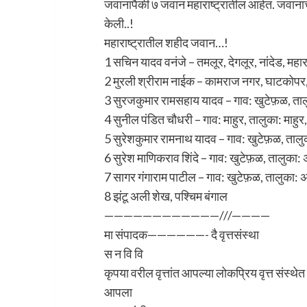
जवानांपैकी ७ जवान महाराष्ट्रातील आहेत. जवानांच्
केली..!
महाराष्ट्रातील शहीद जवान…!
1 सचिन यादव वनंजे – तमलूर, देगलूर, नांदेड, महारा
2 मुरली श्रीराम नाईक – कामराज नगर, घाटकोपर, मु
3 सुरजकुमार रामसहाय यादव – गाव: खुटेफ़ळ, तालुका
4 सुनील पंडित चौधरी – गाव: माहुर, तालुका: माहुर, ज
5 सुरेशकुमार रामनाथ यादव – गाव: खुटेफ़ळ, तालुका
6 सुरेश माणिकराव शिंदे – गाव: खुटेफ़ळ, तालुका: 
7 सागर गंगाराम पाटील – गाव: खुटेफ़ळ, तालुका: अक्
8 झंटू अली शेख, पश्चिम बंगाल
————————————///————
मा संपादक——————- दै वृत्तसंस्था
स न वि वि
कृपया वरील वृत्तांत आपल्या लोकप्रिय वृत्त संस्थेत
आपला