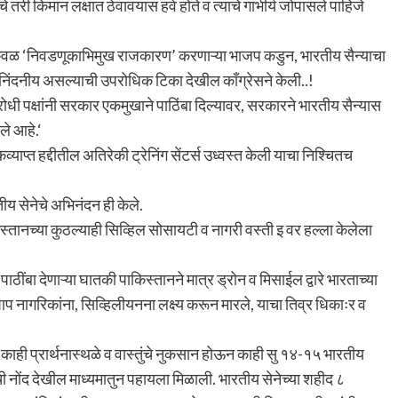
तरी किमान लक्षात ठेवावयास हवे होते व त्याचे गांभीर्य जोपासले पाहिजे
े केवळ ‘निवडणूकाभिमुख राजकारण’ करणाऱ्या भाजप कडुन, भारतीय सैन्याचा
िंदनीय असल्याची उपरोधिक टिका देखील काँग्रेसने केली..!
ोधी पक्षांनी सरकार एकमुखाने पाठिंबा दिल्यावर, सरकारने भारतीय सैन्यास
ले आहे.‘
व्याप्त हद्दीतील अतिरेकी ट्रेनिंग सेंटर्स उध्वस्त केली याचा निश्चितच
ीय सेनेचे अभिनंदन ही केले.
िस्तानच्या कुठल्याही सिव्हिल सोसायटी व नागरी वस्ती इ वर हल्ला केलेला
पाठींबा देणाऱ्या घातकी पाकिस्तानने मात्र ड्रोन व मिसाईल द्वारे भारताच्या
्पाप नागरिकांना, सिव्हिलीयनना लक्ष्य करून मारले, याचा तिव्र धिकाःर व
े काही प्रार्थनास्थळे व वास्तुंचे नुकसान होऊन काही सु १४-१५ भारतीय
नोंद देखील माध्यमातुन पहायला मिळाली. भारतीय सेनेच्या शहीद ८