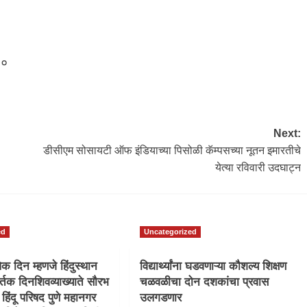
३०
Next:
डीसीएम सोसायटी ऑफ इंडियाच्या पिसोळी कॅम्पसच्या नूतन इमारतीचे
येत्या रविवारी उदघाट्न
ed
Uncategorized
ेक दिन म्हणजे हिंदुस्थान
विद्यार्थ्यांना घडवणाऱ्या कौशल्य शिक्षण
र्तक दिनशिवव्याख्याते सौरभ
चळवळीचा दोन दशकांचा प्रवास
 हिंदू परिषद पुणे महानगर
उलगडणार