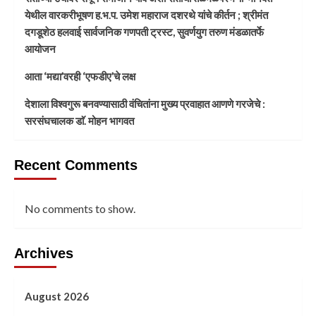
येथील वारकरीभूषण ह.भ.प. उमेश महाराज दशरथे यांचे कीर्तन ; श्रीमंत
दगडूशेठ हलवाई सार्वजनिक गणपती ट्रस्ट, सुवर्णयुग तरुण मंडळातर्फे
आयोजन
आता ‘मद्या’वरही ‘एफडीए’चे लक्ष
देशाला विश्वगुरू बनवण्यासाठी वंचितांना मुख्य प्रवाहात आणणे गरजेचे :
सरसंघचालक डाॅ. मोहन भागवत
Recent Comments
No comments to show.
Archives
August 2026