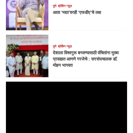
पुणे
ब्रेकिंग न्यूज़
आता ‘मद्या’वरही ‘एफडीए’चे लक्ष
पुणे
ब्रेकिंग न्यूज़
देशाला विश्वगुरू बनवण्यासाठी वंचितांना मुख्य
प्रवाहात आणणे गरजेचे : सरसंघचालक डाॅ.
मोहन भागवत