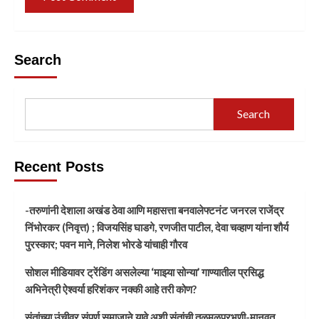
Search
Search
Recent Posts
-तरुणांनी देशाला अखंड ठेवा आणि महासत्ता बनवालेफ्टनंट जनरल राजेंद्र
निंभोरकर (निवृत्त) ; विजयसिंह घाडगे, रणजीत पाटील, देवा चव्हाण यांना शौर्य
पुरस्कार; पवन माने, निलेश भोरडे यांचाही गौरव
सोशल मीडियावर ट्रेंडिंग असलेल्या ‘माझ्या सोन्या’ गाण्यातील प्रसिद्ध
अभिनेत्री ऐश्वर्या हरिशंकर नक्की आहे तरी कोण?
संतांच्या उंचीवर संपूर्ण समाजाने यावे अशी संतांची तळमळपरभणी-मानवत