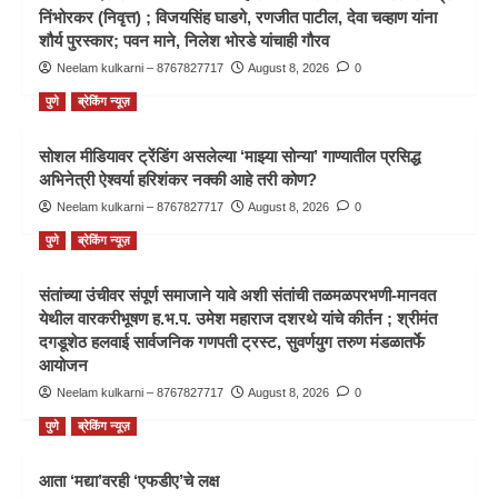
निंभोरकर (निवृत्त) ; विजयसिंह घाडगे, रणजीत पाटील, देवा चव्हाण यांना
शौर्य पुरस्कार; पवन माने, निलेश भोरडे यांचाही गौरव
Neelam kulkarni – 8767827717
August 8, 2026
0
पुणे
ब्रेकिंग न्यूज़
सोशल मीडियावर ट्रेंडिंग असलेल्या ‘माझ्या सोन्या’ गाण्यातील प्रसिद्ध
अभिनेत्री ऐश्वर्या हरिशंकर नक्की आहे तरी कोण?
Neelam kulkarni – 8767827717
August 8, 2026
0
पुणे
ब्रेकिंग न्यूज़
संतांच्या उंचीवर संपूर्ण समाजाने यावे अशी संतांची तळमळपरभणी-मानवत
येथील वारकरीभूषण ह.भ.प. उमेश महाराज दशरथे यांचे कीर्तन ; श्रीमंत
दगडूशेठ हलवाई सार्वजनिक गणपती ट्रस्ट, सुवर्णयुग तरुण मंडळातर्फे
आयोजन
Neelam kulkarni – 8767827717
August 8, 2026
0
पुणे
ब्रेकिंग न्यूज़
आता ‘मद्या’वरही ‘एफडीए’चे लक्ष