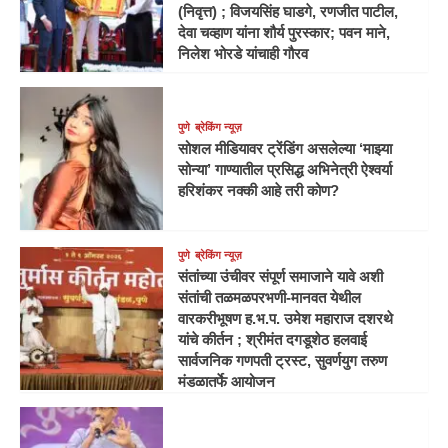
(निवृत्त) ; विजयसिंह घाडगे, रणजीत पाटील,
देवा चव्हाण यांना शौर्य पुरस्कार; पवन माने,
निलेश भोरडे यांचाही गौरव
पुणे
ब्रेकिंग न्यूज़
सोशल मीडियावर ट्रेंडिंग असलेल्या ‘माझ्या
सोन्या’ गाण्यातील प्रसिद्ध अभिनेत्री ऐश्वर्या
हरिशंकर नक्की आहे तरी कोण?
पुणे
ब्रेकिंग न्यूज़
संतांच्या उंचीवर संपूर्ण समाजाने यावे अशी
संतांची तळमळपरभणी-मानवत येथील
वारकरीभूषण ह.भ.प. उमेश महाराज दशरथे
यांचे कीर्तन ; श्रीमंत दगडूशेठ हलवाई
सार्वजनिक गणपती ट्रस्ट, सुवर्णयुग तरुण
मंडळातर्फे आयोजन