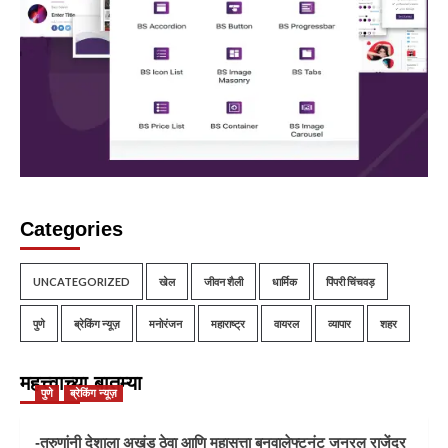
Categories
UNCATEGORIZED
खेल
जीवन शैली
धार्मिक
पिंपरी चिंचवड़
पुणे
ब्रेकिंग न्यूज़
मनोरंजन
महाराष्ट्र
वायरल
व्यापार
शहर
महत्त्वाच्या बातम्या
पुणे
ब्रेकिंग न्यूज़
-तरुणांनी देशाला अखंड ठेवा आणि महासत्ता बनवालेफ्टनंट जनरल राजेंद्र