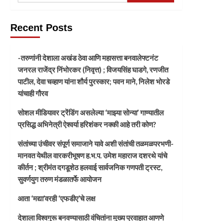
Recent Posts
-तरुणांनी देशाला अखंड ठेवा आणि महासत्ता बनवालेफ्टनंट
जनरल राजेंद्र निंभोरकर (निवृत्त) ; विजयसिंह घाडगे, रणजीत
पाटील, देवा चव्हाण यांना शौर्य पुरस्कार; पवन माने, निलेश भोरडे
यांचाही गौरव
सोशल मीडियावर ट्रेंडिंग असलेल्या ‘माझ्या सोन्या’ गाण्यातील
प्रसिद्ध अभिनेत्री ऐश्वर्या हरिशंकर नक्की आहे तरी कोण?
संतांच्या उंचीवर संपूर्ण समाजाने यावे अशी संतांची तळमळपरभणी-
मानवत येथील वारकरीभूषण ह.भ.प. उमेश महाराज दशरथे यांचे
कीर्तन ; श्रीमंत दगडूशेठ हलवाई सार्वजनिक गणपती ट्रस्ट,
सुवर्णयुग तरुण मंडळातर्फे आयोजन
आता ‘मद्या’वरही ‘एफडीए’चे लक्ष
देशाला विश्वगुरू बनवण्यासाठी वंचितांना मुख्य प्रवाहात आणणे