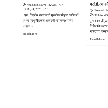
पसंती.खाजगी 
Neelam kulkarni – 8767827717
May 4, 2025
0
Neelam kul
‘ पुणे: केंद्रीय राज्यमंत्री मुरलीधर मोहोळ आणि डॉ.
April 30, 20
अभंग प्रभू मेडिकल अकॅडमी (एपीएमए) यांच्या
पुणे, (३० एप्रि
संयुक्त...
निमित्ताने करण्
खरेदीच्या प्रमा
Read More
Read More