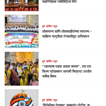
महानिरीक्षक ज्योतिप्रिया सिंग
पुणे
ब्रेकिंग न्यूज़
लोकमान्य आणि लोकशाहीरांच्या स्वराज्य –
साहित्य जागृतीला रंगावलीतून अभिवादन
पुणे
ब्रेकिंग न्यूज़
“रहस्याचा पडदा अद्याप कायम”, एस एस
फिल्म प्रोडक्शन आगामी चित्रपट ठरतोय
चर्चेचा विषय
पुणे
ब्रेकिंग न्यूज़
‘विरोधीपक्ष नेत्यावर’ हक्कभंग नोटीस, हा