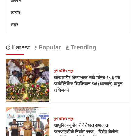
वायरल
व्यापार
शहर
Latest
Popular
Trending
पुणे
ब्रेकिंग न्यूज़
लोकशाहीर अण्णाभाऊ साठे यांच्या १०६ व्या
जयंतीनिमित्त रिपब्लिकन पक्ष (आठवले) कडून
अभिवादन
पुणे
ब्रेकिंग न्यूज़
आधुनिक गुन्हेगारीविरोधात समाजात
जनजागृतीची नितांत गरज – विशेष पोलीस