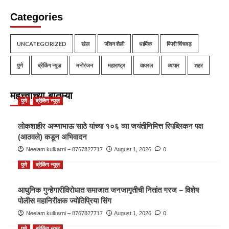
Categories
UNCATEGORIZED
खेल
जीवन शैली
धार्मिक
पिंपरी चिंचवड़
पुणे
ब्रेकिंग न्यूज़
मनोरंजन
महाराष्ट्र
वायरल
व्यापार
शहर
महत्त्वाच्या बातम्या
पुणे
ब्रेकिंग न्यूज़
लोकशाहीर अण्णाभाऊ साठे यांच्या १०६ व्या जयंतीनिमित्त रिपब्लिकन पक्ष
(आठवले) कडून अभिवादन
Neelam kulkarni – 8767827717
August 1, 2026
0
पुणे
ब्रेकिंग न्यूज़
आधुनिक गुन्हेगारीविरोधात समाजात जनजागृतीची नितांत गरज – विशेष
पोलीस महानिरीक्षक ज्योतिप्रिया सिंग
Neelam kulkarni – 8767827717
August 1, 2026
0
पुणे
ब्रेकिंग न्यूज़