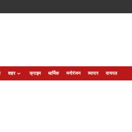
ल
शहर
क्राइम
धार्मिक
मनोरंजन
व्यापार
वायरल