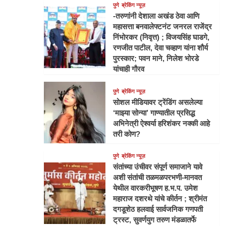
पुणे
ब्रेकिंग न्यूज़
-तरुणांनी देशाला अखंड ठेवा आणि
महासत्ता बनवालेफ्टनंट जनरल राजेंद्र
निंभोरकर (निवृत्त) ; विजयसिंह घाडगे,
रणजीत पाटील, देवा चव्हाण यांना शौर्य
पुरस्कार; पवन माने, निलेश भोरडे
यांचाही गौरव
पुणे
ब्रेकिंग न्यूज़
सोशल मीडियावर ट्रेंडिंग असलेल्या
‘माझ्या सोन्या’ गाण्यातील प्रसिद्ध
अभिनेत्री ऐश्वर्या हरिशंकर नक्की आहे
तरी कोण?
पुणे
ब्रेकिंग न्यूज़
संतांच्या उंचीवर संपूर्ण समाजाने यावे
अशी संतांची तळमळपरभणी-मानवत
येथील वारकरीभूषण ह.भ.प. उमेश
महाराज दशरथे यांचे कीर्तन ; श्रीमंत
दगडूशेठ हलवाई सार्वजनिक गणपती
ट्रस्ट, सुवर्णयुग तरुण मंडळातर्फे