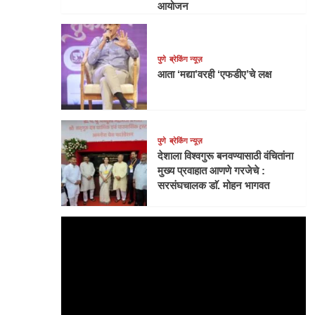
आयोजन
पुणे
ब्रेकिंग न्यूज़
आता ‘मद्या’वरही ‘एफडीए’चे लक्ष
पुणे
ब्रेकिंग न्यूज़
देशाला विश्वगुरू बनवण्यासाठी वंचितांना
मुख्य प्रवाहात आणणे गरजेचे :
सरसंघचालक डाॅ. मोहन भागवत