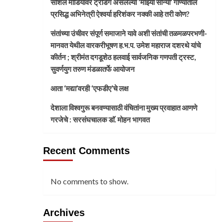
सोशल मीडियावर ट्रेंडिंग असलेल्या ‘माझ्या सोन्या’ गाण्यातील
प्रसिद्ध अभिनेत्री ऐश्वर्या हरिशंकर नक्की आहे तरी कोण?
संतांच्या उंचीवर संपूर्ण समाजाने यावे अशी संतांची तळमळपरभणी-
मानवत येथील वारकरीभूषण ह.भ.प. उमेश महाराज दशरथे यांचे
कीर्तन ; श्रीमंत दगडूशेठ हलवाई सार्वजनिक गणपती ट्रस्ट,
सुवर्णयुग तरुण मंडळातर्फे आयोजन
आता ‘मद्या’वरही ‘एफडीए’चे लक्ष
देशाला विश्वगुरू बनवण्यासाठी वंचितांना मुख्य प्रवाहात आणणे
गरजेचे : सरसंघचालक डाॅ. मोहन भागवत
Recent Comments
No comments to show.
Archives