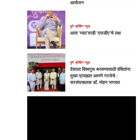
आयोजन
पुणे
ब्रेकिंग न्यूज़
आता ‘मद्या’वरही ‘एफडीए’चे लक्ष
पुणे
ब्रेकिंग न्यूज़
देशाला विश्वगुरू बनवण्यासाठी वंचितांना
मुख्य प्रवाहात आणणे गरजेचे :
सरसंघचालक डाॅ. मोहन भागवत