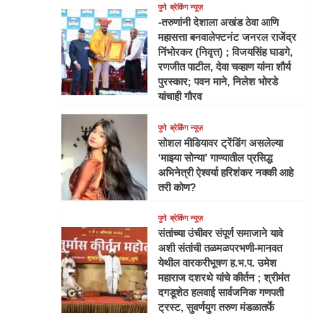
पुणे
ब्रेकिंग न्यूज़
-तरुणांनी देशाला अखंड ठेवा आणि
महासत्ता बनवालेफ्टनंट जनरल राजेंद्र
निंभोरकर (निवृत्त) ; विजयसिंह घाडगे,
रणजीत पाटील, देवा चव्हाण यांना शौर्य
पुरस्कार; पवन माने, निलेश भोरडे
यांचाही गौरव
पुणे
ब्रेकिंग न्यूज़
सोशल मीडियावर ट्रेंडिंग असलेल्या
‘माझ्या सोन्या’ गाण्यातील प्रसिद्ध
अभिनेत्री ऐश्वर्या हरिशंकर नक्की आहे
तरी कोण?
पुणे
ब्रेकिंग न्यूज़
संतांच्या उंचीवर संपूर्ण समाजाने यावे
अशी संतांची तळमळपरभणी-मानवत
येथील वारकरीभूषण ह.भ.प. उमेश
महाराज दशरथे यांचे कीर्तन ; श्रीमंत
दगडूशेठ हलवाई सार्वजनिक गणपती
ट्रस्ट, सुवर्णयुग तरुण मंडळातर्फे