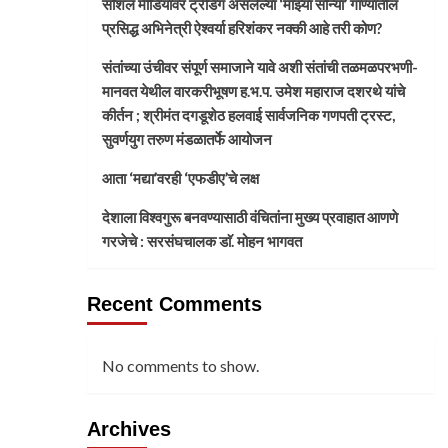
सोशल मीडियावर ट्रेंडिंग असलेल्या ‘माझ्या सोन्या’ गाण्यातील
प्रसिद्ध अभिनेत्री ऐश्वर्या हरिशंकर नक्की आहे तरी कोण?
संतांच्या उंचीवर संपूर्ण समाजाने यावे अशी संतांची तळमळपरभणी-
मानवत येथील वारकरीभूषण ह.भ.प. उमेश महाराज दशरथे यांचे
कीर्तन ; श्रीमंत दगडूशेठ हलवाई सार्वजनिक गणपती ट्रस्ट,
सुवर्णयुग तरुण मंडळातर्फे आयोजन
आता ‘मद्या’वरही ‘एफडीए’चे लक्ष
देशाला विश्वगुरू बनवण्यासाठी वंचितांना मुख्य प्रवाहात आणणे
गरजेचे : सरसंघचालक डाॅ. मोहन भागवत
Recent Comments
No comments to show.
Archives