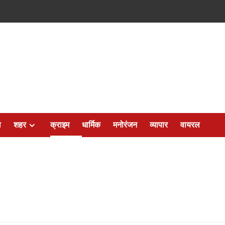
ल
शहर
क्राइम
धार्मिक
मनोरंजन
व्यापार
वायरल