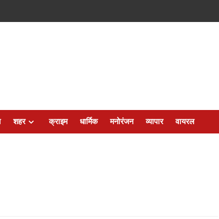
ल
शहर
क्राइम
धार्मिक
मनोरंजन
व्यापार
वायरल