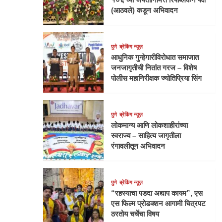
(आठवले) कडून अभिवादन
पुणे
ब्रेकिंग न्यूज़
आधुनिक गुन्हेगारीविरोधात समाजात
जनजागृतीची नितांत गरज – विशेष
पोलीस महानिरीक्षक ज्योतिप्रिया सिंग
पुणे
ब्रेकिंग न्यूज़
लोकमान्य आणि लोकशाहीरांच्या
स्वराज्य – साहित्य जागृतीला
रंगावलीतून अभिवादन
पुणे
ब्रेकिंग न्यूज़
“रहस्याचा पडदा अद्याप कायम”, एस
एस फिल्म प्रोडक्शन आगामी चित्रपट
ठरतोय चर्चेचा विषय