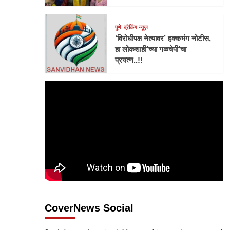
पुणे
ब्रेकिंग न्यूज़
‘विरोधीपक्ष नेत्यावर’ हक्कभंग नोटीस,
हा लोकशाही’च्या गळचेपी’चा
प्रयत्न..!!
CoverNews Social