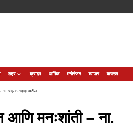
ल
शहर
क्राइम
धार्मिक
मनोरंजन
व्यापार
वायरल
 ना. चंद्रकांतदादा पाटील.
ान आणि मनःशांती – ना.