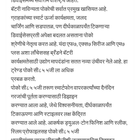
बॅटरी नाविन्‍यता पोकोची सर्वात प्रमुख खासियत आहे.
ग्राहकांच्‍या स्‍मार्ट ऊर्जा कार्यक्षमता, जलद
चार्जिंग आणि सडपातळ, पण दीर्घकाळापर्यंत टिकणाऱ्या
डिवाईसेसप्रती अपेक्षा बदलत असताना पोको
श्रेणीचे नेतृत्‍व करत आहे. यंदा एफ७, एक्‍स७ सिरीज आणि एम७
प्‍लस अशा लाँचेससह ब्रँडने बॅटरी
कार्यक्षमतेसाठी उद्योग मापदंडांना सतत नव्‍या उंचीवर नेले आहे. हा
ट्रेण्‍ड पोको सी८५ ५जी ला अधिक
प्रबळ करतो.
पोको सी८५ ५जी तरूण स्‍मार्टफोन वापरकर्त्‍यांच्‍या दैनंदिन
गरजांची पूर्तता करण्‍यासाठी डिझाइन
करण्‍यात आला आहे, जेथे विश्वसनीयता, दीर्घकाळापर्यंत
टिकाऊपणा आणि स्‍टाइलवर लक्ष केंद्रित
करण्‍यात आले आहे. आकर्षक ड्युअल-टोन फिनिश आणि स्‍लीक,
स्लिम प्रोफाइलसह पोको सी८५ ५जी
भारतीयांच्‍या व्‍यस्‍त जीवनशैलीशी जुळण्‍याकरिता डिझाइन