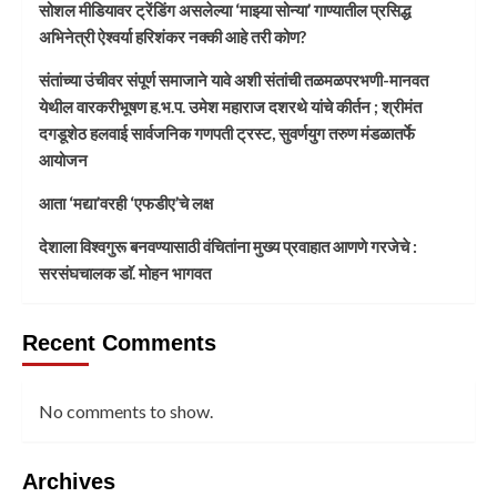
सोशल मीडियावर ट्रेंडिंग असलेल्या ‘माझ्या सोन्या’ गाण्यातील प्रसिद्ध
अभिनेत्री ऐश्वर्या हरिशंकर नक्की आहे तरी कोण?
संतांच्या उंचीवर संपूर्ण समाजाने यावे अशी संतांची तळमळपरभणी-मानवत
येथील वारकरीभूषण ह.भ.प. उमेश महाराज दशरथे यांचे कीर्तन ; श्रीमंत
दगडूशेठ हलवाई सार्वजनिक गणपती ट्रस्ट, सुवर्णयुग तरुण मंडळातर्फे
आयोजन
आता ‘मद्या’वरही ‘एफडीए’चे लक्ष
देशाला विश्वगुरू बनवण्यासाठी वंचितांना मुख्य प्रवाहात आणणे गरजेचे :
सरसंघचालक डाॅ. मोहन भागवत
Recent Comments
No comments to show.
Archives