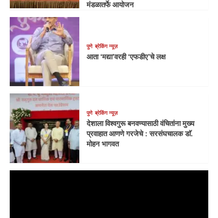
मंडळातर्फे आयोजन
पुणे
ब्रेकिंग न्यूज़
आता ‘मद्या’वरही ‘एफडीए’चे लक्ष
पुणे
ब्रेकिंग न्यूज़
देशाला विश्वगुरू बनवण्यासाठी वंचितांना मुख्य
प्रवाहात आणणे गरजेचे : सरसंघचालक डाॅ.
मोहन भागवत