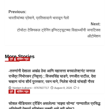
Previous:
भारतीयांच्या प्रेमाने, प्रतिसादाने भारावून गेलो
Next:
टोयोटा टेक्निकल ट्रेनिंग इन्स्टिट्यूटच्‍या विद्यार्थ्‍यांनी जनाटिक्‍स
ऑटोमेशन
More Stories
पुणे
ब्रेकिंग न्यूज़
-तरुणांनी देशाला अखंड ठेवा आणि महासत्ता बनवालेफ्टनंट जनरल
राजेंद्र निंभोरकर (निवृत्त) ; विजयसिंह घाडगे, रणजीत पाटील, देवा
चव्हाण यांना शौर्य पुरस्कार; पवन माने, निलेश भोरडे यांचाही गौरव
Neelam kulkarni – 8767827717
August 8, 2026
0
पुणे
ब्रेकिंग न्यूज़
सोशल मीडियावर ट्रेंडिंग असलेल्या ‘माझ्या सोन्या’ गाण्यातील प्रसिद्ध
अभिनेत्री ऐश्वर्या हरिशंकर नक्की आहे तरी कोण?