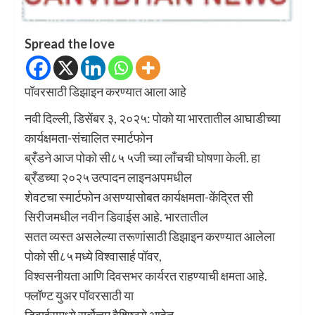
Spread the love
पॉवरसाठी डिझाइन करण्‍यात आला आहे
नवी दिल्‍ली, डिसेंबर ३, २०२५: पोको या भारतातील आघाडीच्‍या
कार्यक्षमता-संचालित स्‍मार्टफोन
ब्रँडने आज पोको सी८५ ५जी च्‍या लाँचची घोषणा केली. हा
ब्रँडच्‍या २०२५ उत्‍पादन लाइनअपमधील
शेवटचा स्‍मार्टफोन असण्‍यासोबत कार्यक्षमता-केंद्रित सी
सिरीजमधील नवीन डिवाईस आहे. भारतातील
सतत व्‍यस्‍त असलेल्‍या तरूणांसाठी डिझाइन करण्‍यात आलेला
पोको सी८५ मध्‍ये विश्वासार्ह पॉवर,
विश्वसनीयता आणि दिवसभर कार्यरत राहण्‍याची क्षमता आहे.
फ्लॉण्‍ट युअर पॉवरसाठी या
डिवाईसमध्‍ये सर्वोत्तम वैशिष्‍ट्ये आहेत.