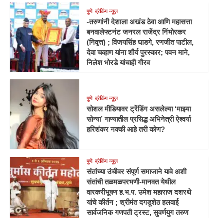
पुणे
ब्रेकिंग न्यूज़
-तरुणांनी देशाला अखंड ठेवा आणि महासत्ता
बनवालेफ्टनंट जनरल राजेंद्र निंभोरकर
(निवृत्त) ; विजयसिंह घाडगे, रणजीत पाटील,
देवा चव्हाण यांना शौर्य पुरस्कार; पवन माने,
निलेश भोरडे यांचाही गौरव
पुणे
ब्रेकिंग न्यूज़
सोशल मीडियावर ट्रेंडिंग असलेल्या ‘माझ्या
सोन्या’ गाण्यातील प्रसिद्ध अभिनेत्री ऐश्वर्या
हरिशंकर नक्की आहे तरी कोण?
पुणे
ब्रेकिंग न्यूज़
संतांच्या उंचीवर संपूर्ण समाजाने यावे अशी
संतांची तळमळपरभणी-मानवत येथील
वारकरीभूषण ह.भ.प. उमेश महाराज दशरथे
यांचे कीर्तन ; श्रीमंत दगडूशेठ हलवाई
सार्वजनिक गणपती ट्रस्ट, सुवर्णयुग तरुण