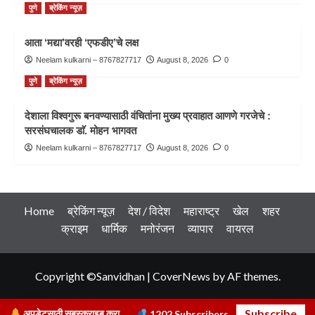
पुणे
ब्रेकिंग न्यूज़
आता ‘मद्या’वरही ‘एफडीए’चे लक्ष
Neelam kulkarni – 8767827717
August 8, 2026
0
पुणे
ब्रेकिंग न्यूज़
देशाला विश्वगुरू बनवण्यासाठी वंचितांना मुख्य प्रवाहात आणणे गरजेचे :
सरसंघचालक डाॅ. मोहन भागवत
Neelam kulkarni – 8767827717
August 8, 2026
0
Home
ब्रेकिंग न्यूज़
देश / विदेश
महाराष्ट्र
खेल
शहर
क्राइम
धार्मिक
मनोरंजन
व्यापार
वायरल
Copyright ©Sanvidhan
|
CoverNews
by AF themes.
Subscribe
अपडेटसाठी सबस्क्राइब करा
1202
Subscribers