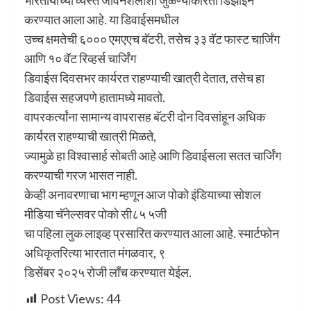
करण्‍यात आला आहे. या डिवाईसमधील
उच्‍च क्षमतेची ६००० एमएएच बॅटरी, तसेच ३३ वॅट फास्‍ट चार्जिंग
आणि १० वॅट रिव्‍हर्स चार्जिंग
डिवाईस दिवसभर कार्यरत राहण्‍याची खात्री देतात, तसेच हा
डिवाईस सहजपणे हातामध्‍ये मावतो.
वापरकर्त्‍यांना सामान्‍य वापरासह बॅटरी दोन दिवसांहून अधिक
कार्यरत राहण्‍याची खात्री मिळते,
ज्‍यामुळे हा विश्वासार्ह सोबती आहे आणि डिवाईसला सतत चार्जिंग
करण्‍याची गरज भासत नाही.
केव्‍ही अनावरणाचा भाग म्‍हणून आज पोको इंडियाच्‍या सोशल
मीडिया चॅनेल्‍सवर पोको सी८५ ५जी
चा पहिला लुक लाइव्‍ह प्रसारित करण्‍यात आला आहे. स्‍मार्टफोन
अधिकृतरित्‍या भारतात मंगळवार, ९
डिसेंबर २०२५ रोजी लाँच करण्‍यात येईल.
Post Views:
44