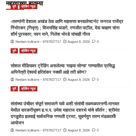
महत्त्वाच्या बातम्या
पुणे
ब्रेकिंग न्यूज़
-तरुणांनी देशाला अखंड ठेवा आणि महासत्ता बनवालेफ्टनंट जनरल राजेंद्र
निंभोरकर (निवृत्त) ; विजयसिंह घाडगे, रणजीत पाटील, देवा चव्हाण यांना
शौर्य पुरस्कार; पवन माने, निलेश भोरडे यांचाही गौरव
Neelam kulkarni – 8767827717
August 8, 2026
0
पुणे
ब्रेकिंग न्यूज़
सोशल मीडियावर ट्रेंडिंग असलेल्या ‘माझ्या सोन्या’ गाण्यातील प्रसिद्ध
अभिनेत्री ऐश्वर्या हरिशंकर नक्की आहे तरी कोण?
Neelam kulkarni – 8767827717
August 8, 2026
0
पुणे
ब्रेकिंग न्यूज़
संतांच्या उंचीवर संपूर्ण समाजाने यावे अशी संतांची तळमळपरभणी-मानवत
येथील वारकरीभूषण ह.भ.प. उमेश महाराज दशरथे यांचे कीर्तन ; श्रीमंत
दगडूशेठ हलवाई सार्वजनिक गणपती ट्रस्ट, सुवर्णयुग तरुण मंडळातर्फे
आयोजन
Neelam kulkarni – 8767827717
August 8, 2026
0