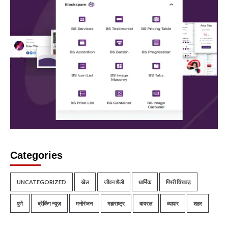
Categories
UNCATEGORIZED
खेल
जीवन शैली
धार्मिक
पिंपरी चिंचवड़
पुणे
ब्रेकिंग न्यूज़
मनोरंजन
महाराष्ट्र
वायरल
व्यापार
शहर