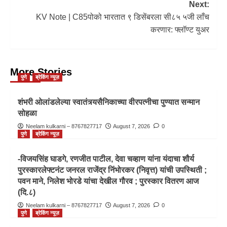
Next:
KV Note | C85पोको भारतात ९ डिसेंबरला सी८५ ५जी लाँच
करणार: फ्लॉण्‍ट युअर
More Stories
पुणे
ब्रेकिंग न्यूज़
शंभरी ओलांडलेल्या स्वातंत्र्यसैनिकाच्या वीरपत्नीचा पुण्यात सन्मान
सोहळा
Neelam kulkarni – 8767827717
August 7, 2026
0
पुणे
ब्रेकिंग न्यूज़
-विजयसिंह घाडगे, रणजीत पाटील, देवा चव्हाण यांना यंदाचा शौर्य
पुरस्कारलेफ्टनंट जनरल राजेंद्र निंभोरकर (निवृत्त) यांची उपस्थिती ;
पवन माने, निलेश भोरडे यांचा देखील गौरव ; पुरस्कार वितरण आज
(दि.८)
Neelam kulkarni – 8767827717
August 7, 2026
0
पुणे
ब्रेकिंग न्यूज़