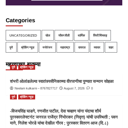
Categories
UNCATEGORIZED
खेल
जीवन शैली
धार्मिक
पिंपरी चिंचवड़
पुणे
ब्रेकिंग न्यूज़
मनोरंजन
महाराष्ट्र
वायरल
व्यापार
शहर
महत्त्वाच्या बातम्या
पुणे
ब्रेकिंग न्यूज़
शंभरी ओलांडलेल्या स्वातंत्र्यसैनिकाच्या वीरपत्नीचा पुण्यात सन्मान सोहळा
Neelam kulkarni – 8767827717
August 7, 2026
0
पुणे
ब्रेकिंग न्यूज़
-विजयसिंह घाडगे, रणजीत पाटील, देवा चव्हाण यांना यंदाचा शौर्य
पुरस्कारलेफ्टनंट जनरल राजेंद्र निंभोरकर (निवृत्त) यांची उपस्थिती ; पवन
माने, निलेश भोरडे यांचा देखील गौरव ; पुरस्कार वितरण आज (दि.८)