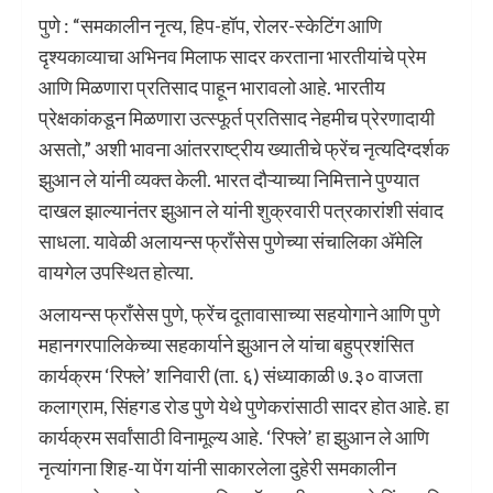
पुणे : “समकालीन नृत्य, हिप-हॉप, रोलर-स्केटिंग आणि
दृश्यकाव्याचा अभिनव मिलाफ सादर करताना भारतीयांचे प्रेम
आणि मिळणारा प्रतिसाद पाहून भारावलो आहे. भारतीय
प्रेक्षकांकडून मिळणारा उत्स्फूर्त प्रतिसाद नेहमीच प्रेरणादायी
असतो,” अशी भावना आंतरराष्ट्रीय ख्यातीचे फ्रेंच नृत्यदिग्दर्शक
झुआन ले यांनी व्यक्त केली. भारत दौऱ्याच्या निमित्ताने पुण्यात
दाखल झाल्यानंतर झुआन ले यांनी शुक्रवारी पत्रकारांशी संवाद
साधला. यावेळी अलायन्स फ्राँसेस पुणेच्या संचालिका अ‍ॅमेलि
वायगेल उपस्थित होत्या.
अलायन्स फ्राँसेस पुणे, फ्रेंच दूतावासाच्या सहयोगाने आणि पुणे
महानगरपालिकेच्या सहकार्याने झुआन ले यांचा बहुप्रशंसित
कार्यक्रम ‘रिफ्ले’ शनिवारी (ता. ६) संध्याकाळी ७.३० वाजता
कलाग्राम, सिंहगड रोड पुणे येथे पुणेकरांसाठी सादर होत आहे. हा
कार्यक्रम सर्वांसाठी विनामूल्य आहे. ‘रिफ्ले’ हा झुआन ले आणि
नृत्यांगना शिह-या पेंग यांनी साकारलेला दुहेरी समकालीन