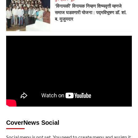
‘विनायकी’ विनायक निम्हण शिष्यवृत्ती म्हणजे
समाज घडवणारी योजना : पद्मविभूषण डॉ. शां.
ब. मुजुमदार
CoverNews Social
Social menu is not set. You need to create menu and assign it