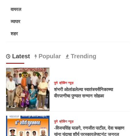
वायरल
व्यापार
शहर
Latest
Popular
Trending
पुणे
ब्रेकिंग न्यूज़
शंभरी ओलांडलेल्या स्वातंत्र्यसैनिकाच्या
वीरपत्नीचा पुण्यात सन्मान सोहळा
पुणे
ब्रेकिंग न्यूज़
-विजयसिंह घाडगे, रणजीत पाटील, देवा चव्हाण
यांना यंदाचा शौर्य पुरस्कारलेफ्टनंट जनरल