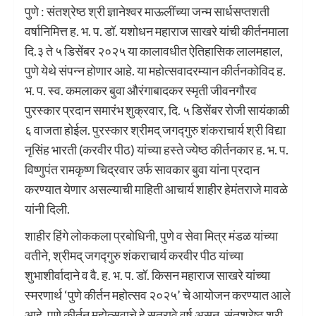
पुणे : संतश्रेष्ठ श्री ज्ञानेश्वर माऊलींच्या जन्म सार्धसप्तशती
वर्षानिमित्त ह. भ. प. डॉ. यशोधन महाराज साखरे यांची कीर्तनमाला
दि.३ ते ५ डिसेंबर २०२५ या कालावधीत ऐतिहासिक लालमहाल,
पुणे येथे संपन्न होणार आहे. या महोत्सवादरम्यान कीर्तनकोविद ह.
भ. प. स्व. कमलाकर बुवा औरंगाबादकर स्मृती जीवनगौरव
पुरस्कार प्रदान समारंभ शुक्रवार, दि. ५ डिसेंबर रोजी सायंकाळी
६ वाजता होईल. पुरस्कार श्रीमद् जगद्गुरु शंकराचार्य श्री विद्या
नृसिंह भारती (करवीर पीठ) यांच्या हस्ते ज्येष्ठ कीर्तनकार ह. भ. प.
विष्णुपंत रामकृष्ण चिद्रवार उर्फ सावकार बुवा यांना प्रदान
करण्यात येणार असल्याची माहिती आचार्य शाहीर हेमंतराजे मावळे
यांनी दिली.
शाहीर हिंगे लोककला प्रबोधिनी, पुणे व सेवा मित्र मंडळ यांच्या
वतीने, श्रीमद् जगद्गुरु शंकराचार्य करवीर पीठ यांच्या
शुभाशीर्वादाने व वै. ह. भ. प. डॉ. किसन महाराज साखरे यांच्या
स्मरणार्थ ‘पुणे कीर्तन महोत्सव २०२५’ चे आयोजन करण्यात आले
आहे. पुणे कीर्तन महोत्सवाचे हे सतरावे वर्ष असून, संतश्रेष्ठ श्री