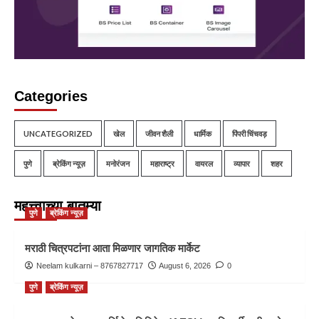
Categories
UNCATEGORIZED
खेल
जीवन शैली
धार्मिक
पिंपरी चिंचवड़
पुणे
ब्रेकिंग न्यूज़
मनोरंजन
महाराष्ट्र
वायरल
व्यापार
शहर
महत्त्वाच्या बातम्या
पुणे
ब्रेकिंग न्यूज़
मराठी चित्रपटांना आता मिळणार जागतिक मार्केट
Neelam kulkarni – 8767827717
August 6, 2026
0
पुणे
ब्रेकिंग न्यूज़