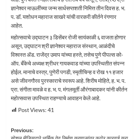
ज्ञानेश्वर माऊलींच्या जन्म सार्धसप्तशती निमित्त तीन दिवस ह. भ.
प. डॉ. यशोधन महाराज साखरे यांची वारकरी कीर्तने रंगणार
आहेत.
महोत्सवाचे उद्घाटन ३ डिसेंबर रोजी सायंकाळी ६ वाजता होणार
असून, उद्घाटन श्री ज्ञानेश्वर महाराज संस्थान, आळंदीचे
विश्वस्त ॲड. राजेंद्र उमाप यांच्या हस्ते, तसेच पुणे पीपल्स को-
ऑप. बँकेचे अध्यक्ष श्रीधर गायकवाड यांच्या उपस्थितीत संपन्न
होईल. मानाचे वस्त्र, पुणेरी पगडी, स्मृतीचिन्ह व रोख ११ हजार
असे जीवनगौरव पुरस्काराचे स्वरूप आहे. शिरीष मोहिते, ह. भ. प.
प्रा. संगीता मावळे व ह. भ. प. मंगलमूर्ती औरंगाबादकर यांनी कीर्तन
महोत्सवास उपस्थित राहण्याचे आवाहन केले आहे.
Post Views:
41
Previous:
सोशल मीडियाद्वारे धार्मिक तेढ निर्माण करणाऱ्यांवर कठोर कारवाई करा