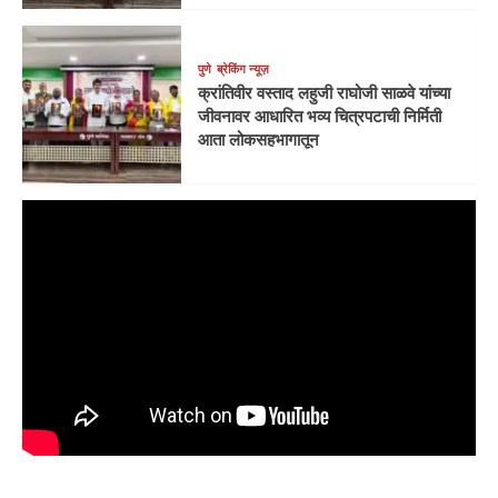
पुणे
ब्रेकिंग न्यूज़
क्रांतिवीर वस्ताद लहुजी राघोजी साळवे यांच्या
जीवनावर आधारित भव्य चित्रपटाची निर्मिती
आता लोकसहभागातून